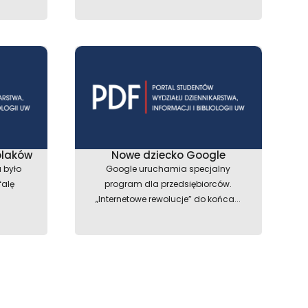
olaków
Nowe dziecko Google
 było
Google uruchamia specjalny
falę
program dla przedsiębiorców.
„Internetowe rewolucje” do końca...