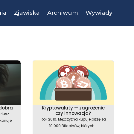
ia
Zjawiska
Archiwum
Wywiady
 dobra
Kryptowaluty — zagrożenie
czy innowacja?
riusz
Rok 2010. Mężczyzna kupuje pizzę za
ekonuje
10 000 Bitcoinów, których...