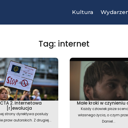
Kultura
Wydarzen
Tag: internet
Strona
Strona
Strona
CTA 2. Internetowa
Małe kroki w czynieniu
[r]ewolucja
Każdy człowiek pisze scena
nej strony dyrektywa posłuży
własnego życia, o czym prz
e praw autorskich. Z drugiej...
Daniel...