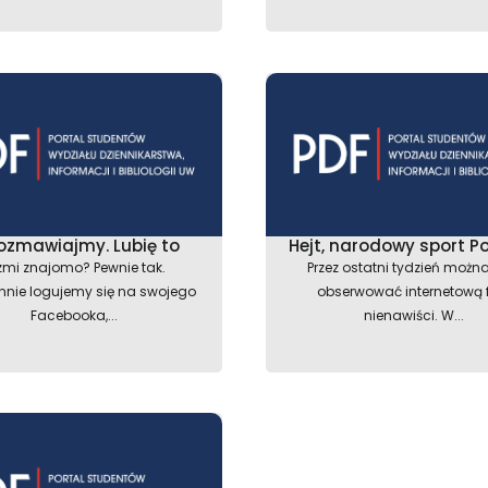
ozmawiajmy. Lubię to
Hejt, narodowy sport P
zmi znajomo? Pewnie tak.
Przez ostatni tydzień można
nnie logujemy się na swojego
obserwować internetową 
Facebooka,...
nienawiści. W...