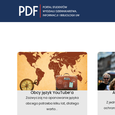
Skip
to
content
Obcy język YouTube’a
A
Zazwyczaj na opanowanie języka
Z jed
obcego potrzeba kilku lat, dlatego
ochroni
warto...