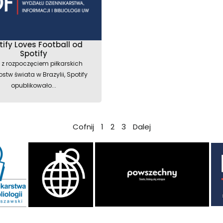
tify Loves Football od
Spotify
 z rozpoczęciem piłkarskich
ostw świata w Brazylii, Spotify
opublikowało...
Cofnij
1
2
3
Dalej