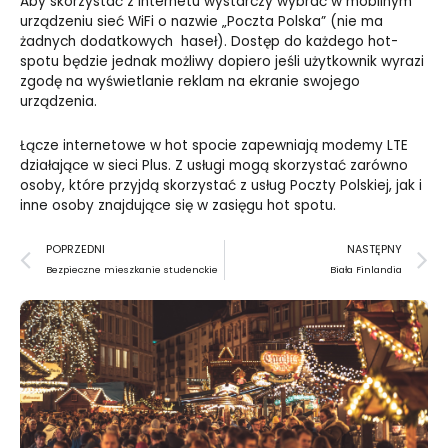
Aby skorzystać z Internetu wystarczy wybrać w mobilnym
urządzeniu sieć WiFi o nazwie „Poczta Polska” (nie ma
żadnych dodatkowych haseł). Dostęp do każdego hot-
spotu będzie jednak możliwy dopiero jeśli użytkownik wyrazi
zgodę na wyświetlanie reklam na ekranie swojego
urządzenia.
Łącze internetowe w hot spocie zapewniają modemy LTE
działające w sieci Plus. Z usługi mogą skorzystać zarówno
osoby, które przyjdą skorzystać z usług Poczty Polskiej, jak i
inne osoby znajdujące się w zasięgu hot spotu.
Prev
N
POPRZEDNI
NASTĘPNY
Bezpieczne mieszkanie studenckie
Biała Finlandia