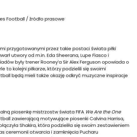
ves Football / źródło prasowe
tami przygotowanymi przez takie postaci świata piłki
warł utwory od m.in. Eda Sheerana, Lupe Fiasco i
adów były trener Rooney’a Sir Alex Ferguson opowiada o
 to kolejni piłkarze, którzy podzielili się swoimi
otball będą mieli także okazję odkryć muzyczne inspiracje
cjalną piosenkę mistrzostw świata FIFA
We Are the One
tball
zawierającą motywujące piosenki Calvina Harrisa,
 dołączyła Shakira, która podzieliła się swoim zestawieniem
 ceremonii otwarcia i zamknięcia Pucharu