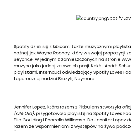
Spotify Lo
Spotify dzieli się z kibicami także muzycznymi playlis
nożnej, jak Wayne Rooney, który w swojej propozycji za
Béyonce. W jednym z zamieszczonych na stronie wywi
muzyce jako jednej ze swoich pasji. Kaká i André Schürrle
playlistami. Internauci odwiedzający Spotify Loves Fo
tegorocznej nadziei Brazylii, Neymara.
Jennifer Lopez, która razem z Pitbullem stworzyła ofi
(Ole Ola)
, przygotowała playlistę na
Spotify Loves Foo
Ellie Goulding i Pharrella Williamsa. Do Jennifer Lopez
razem ze wspomnieniami z występów na żywo podczas