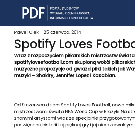
Skip
to
content
Paweł Olek
25 czerwca, 2014
Spotify Loves Footba
Wraz z rozpoczęciem piłkarskich mistrzostw świata
spotifylovesfootball.com skupioną wokół piłkarskic
muzyczne propozycje od gwiazd piłki takich jak Way
muzyki – Shakiry, Jennifer Lopez i Kasabian.
Od 9 czerwca działa
Spotify Loves Football
, nowa mikr
mistrzostwami świata FIFA World Cup w Brazylii. Na str
znanymi artystami wraz ze specjalnie przygotowanymi 
poświęcone historii tej pięknej gry i jej nierozerwaln