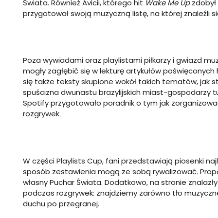
Świata.
Również Avicii, którego hit
Wake Me Up
zdobył 
przygotował swoją muzyczną listę, na której znaleźli się m
Poza wywiadami oraz playlistami piłkarzy i gwiazd mu
mogły zagłębić się w lekturę artykułów poświęconych hi
się także teksty skupione wokół takich tematów, jak 
spuścizna dwunastu brazylijskich miast-gospodarzy t
Spotify przygotowało poradnik o tym jak zorganizow
rozgrywek.
W części Playlists Cup, fani przedstawiają piosenki na
sposób zestawienia mogą ze sobą rywalizować. Propoz
własny Puchar Świata. Dodatkowo, na stronie znalazł
podczas rozgrywek: znajdziemy zarówno tło muzyczne
duchu po przegranej.