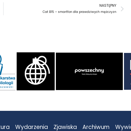
N
NASTĘPNY
Cat B15 – smartfon dla prawdziwych mężczyzn
tura
Wydarzenia
Zjawiska
Archiwum
Wywi