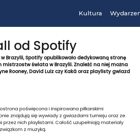
Kultura
Wydarzen
ll od Spotify
 w Brazylii, Spotify opublikowało dedykowaną stronę
h mistrzostw świata w Brazylii. Znaleźć na niej można
ne Rooney, David Luiz czy Kaká oraz playlisty gwiazd
ostrona poświęcona i inspirowana piłkarskimi
onie znajdują się wywiady z gwiazdami turnieju oraz ze
przez nich playlistami. Całość uzupełniają materiały
ym związkom z muzyką.