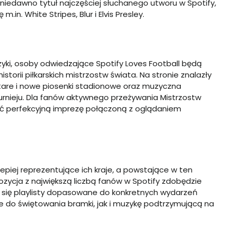
niedawno tytuł najczęściej słuchanego utworu w Spotify,
.in. White Stripes, Blur i Elvis Presley.
zyki, osoby odwiedzające Spotify Loves Football będą
storii piłkarskich mistrzostw świata. Na stronie znalazły
stare i nowe piosenki stadionowe oraz muzyczna
urnieju. Dla fanów aktywnego przeżywania Mistrzostw
ać perfekcyjną imprezę połączoną z oglądaniem
jlepiej reprezentujące ich kraje, a powstające w ten
ycja z największą liczbą fanów w Spotify zdobędzie
y się playlisty dopasowane do konkretnych wydarzeń
 do świętowania bramki, jak i muzykę podtrzymującą na