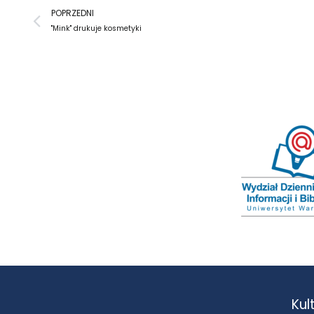
Prev
POPRZEDNI
"Mink" drukuje kosmetyki
Kul