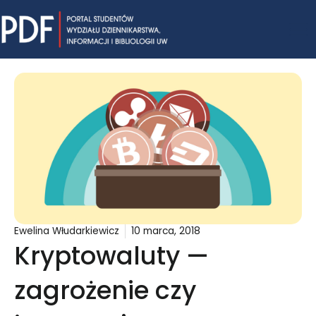
Skip
Mai
to
content
Me
Ewelina Włudarkiewicz
10 marca, 2018
Kryptowaluty —
zagrożenie czy