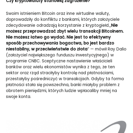
Czy kryptowaluty stanowią zagrożenie?
Swoim istnieniem Bitcoin oraz inne wirtualne waluty,
doprowadziły do konfliktu z bankami, których założyciele
zdecydowanie odradzają korzystanie z kryptogiełd.
„
Nie
możesz przeprowadzać zbyt wielu transakcji Bitcoinem.
Nie możesz łatwo go wydać. Nie jest to efektywny
sposób przechowywania bogactwa, bo jest bardzo
niestabilny, w przeciwieństwie do złota
”
—
mówił Ray Dalio
(założyciel największego funduszu inwestycyjnego) w
programie CNBC. Sceptyczne nastawienie właścicieli
banków oraz wielu ekonomistów wynika z tego, że ten
sektor oraz rząd straciłyby kontrolę nad płatnościami,
przestałyby pośredniczyć w transakcjach. Gdyby ta forma
płatności stała się powszechna, banki miałyby problem z
obrotem pieniędzmi, których ludzie wpłacaliby mniej na
swoje konta.