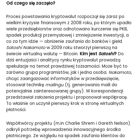
Od czego się zaczęło?
Proces powstawania kryptowalut rozpoczął się zaraz po
wielkim kryzysie finansowym z 2008 roku, po którym upadło
wiele przedsiębiorstw oraz odnotowano kurczenie się PKB,
spadek produkcji przemysłowej i zmniejszenie inwestycji, a
co za tym idzie
—
obniżenie zaufania do banków i giełd.
Satoshi Nakamoto
w 2009 roku stworzył pierwszą na
świecie wirtualną walutę
— B
itcoin.
Kim jest
Satoshi
?
Do
dziś entuzjaści i analitycy rynku kryptowalut prowadzą
spekulacje na temat prawdziwej tożsamości. Może być to
zarówno grupa programistów, jak i jedna osoba.
Nakamoto
,
chcąc zaangażować informatyków w przedsięwzięcie,
stosował technikę
mailingu
(tj. generowania maili do
potencjalnie zainteresowanej grupy). W korespondencji
przedstawiał założenia projektu i proponował współpracę.
To właśnie on uczynił pierwszy krok w stronę wirtualnych
płatności.
Współtwórcy projektu (m.in Charlie Shrem i Gareth Nelson)
odkryli potrzebę wprowadzenia innowacyjnego środka
płatniczego. Ze względu na spadek zaufania klientów do