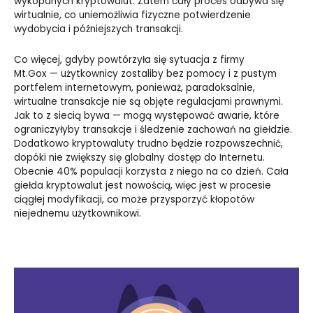
wykopanych kryptowalut. Zatem cały proces odbywa się
wirtualnie, co uniemożliwia fizyczne potwierdzenie
wydobycia i późniejszych transakcji.
Co więcej, gdyby powtórzyła się sytuacja z firmy
Mt.Gox
—
użytkownicy zostaliby bez pomocy i z pustym
portfelem internetowym, ponieważ, paradoksalnie,
wirtualne transakcje nie są objęte regulacjami prawnymi.
Jak to z siecią bywa
—
mogą występować awarie, które
ograniczyłyby transakcje i śledzenie zachowań na giełdzie.
Dodatkowo kryptowaluty trudno będzie rozpowszechnić,
dopóki nie zwiększy się globalny dostęp do Internetu.
Obecnie 40% populacji korzysta z niego na co dzień. Cała
giełda kryptowalut jest nowością, więc jest w procesie
ciągłej modyfikacji, co może przysporzyć kłopotów
niejednemu użytkownikowi.