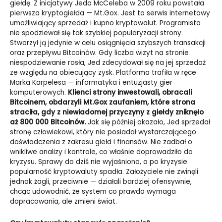
giełdę. Z inicjatywy Jeda McCeleba w 2009 roku powstała
pierwsza kryptogiełda
—
Mt.Gox. Jest to serwis internetowy
umożliwiający sprzedaż i kupno kryptowalut. Programista
nie spodziewał się tak szybkiej popularyzacji strony.
Stworzył ją jedynie w celu osiągnięcia szybszych transakcji
oraz przepływu Bitcoinów. Gdy liczba wizyt na stronie
niespodziewanie rosła, Jed zdecydował się na jej sprzedaż
ze względu na obiecujący zysk. Platforma trafiła w ręce
Marka Karpelesa
—
informatyka i entuzjasty gier
komputerowych.
Klienci strony inwestowali, obracali
Bitcoinem, obdarzyli Mt.Gox zaufaniem, które strona
straciła, gdy z niewiadomej przyczyny z giełdy zniknęło
aż 800 000 Bitcoinów.
Jak się później okazało, Jed sprzedał
stronę człowiekowi, który nie posiadał wystarczającego
doświadczenia z zakresu giełd i finansów. Nie zadbał o
wnikliwe analizy i kontrole, co właśnie doprowadziło do
kryzysu. Sprawy do dziś nie wyjaśniono, a po kryzysie
popularność kryptowaluty spadła. Założyciele nie zwinęli
jednak żagli, przeciwnie
—
działali bardziej ofensywnie,
chcąc udowodnić, że system co prawda wymaga
dopracowania, ale zmieni świat.