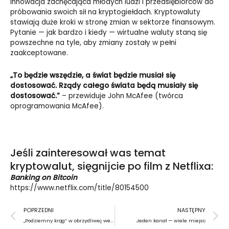
innowacja zachęcająca młodych ludzi i przedsiębiorców do
próbowania swoich sił na kryptogiełdach. Kryptowaluty
stawiają duże kroki w stronę zmian w sektorze finansowym.
Pytanie
—
jak bardzo i kiedy
—
wirtualne waluty staną się
powszechne na tyle, aby zmiany zostały w pełni
zaakceptowane.
„To będzie wszędzie, a świat będzie musiał się
dostosować. Rządy całego świata będą musiały się
dostosować.”
– przewiduje John McAfee (twórca
oprogramowania McAfee).
Jeśli zainteresował was temat
kryptowalut, sięgnijcie po film z Netflixa:
Banking on Bitcoin
https://www.netflix.com/title/80154500
Prev
N
POPRZEDNI
NASTĘPNY
„Podziemny krąg” w obrzydliwej wersji
Jeden kanał — wiele miejsc