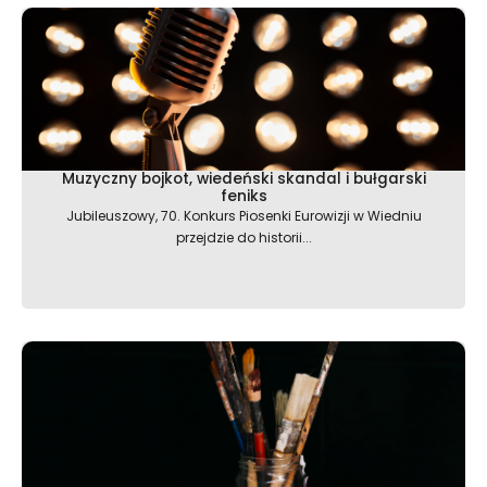
Muzyczny bojkot, wiedeński skandal i bułgarski
feniks
Jubileuszowy, 70. Konkurs Piosenki Eurowizji w Wiedniu
przejdzie do historii...