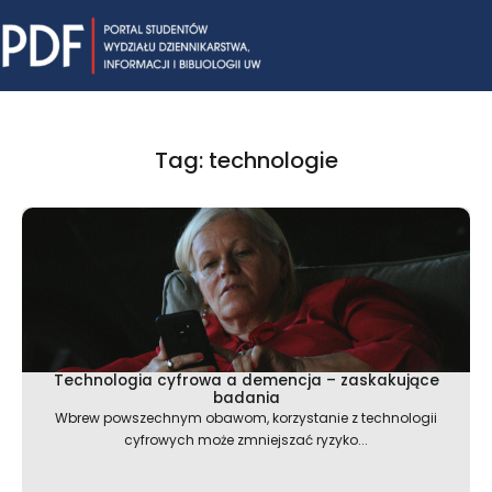
Skip
Mai
to
content
Me
Tag: technologie
Strona
Strona
Strona
Technologia cyfrowa a demencja – zaskakujące
badania
Wbrew powszechnym obawom, korzystanie z technologii
cyfrowych może zmniejszać ryzyko...