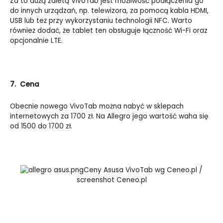
Za to dużą zaletą VivoTab jest możliwość podłączenia go
do innych urządzań, np. telewizora, za pomocą kabla HDMI,
USB lub też przy wykorzystaniu technologii NFC. Warto
również dodać, że tablet ten obsługuje łączność Wi-Fi oraz
opcjonalnie LTE.
7. Cena
Obecnie nowego VivoTab można nabyć w sklepach
internetowych za 1700 zł. Na Allegro jego wartość waha się
od 1500 do 1700 zł.
Ceny Asusa VivoTab wg Ceneo.pl /
screenshot Ceneo.pl