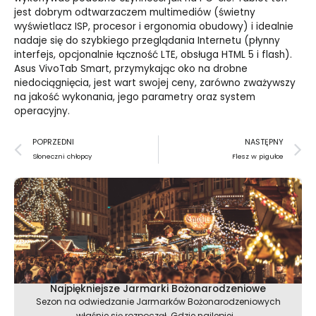
jest dobrym odtwarzaczem multimediów (świetny
wyświetlacz ISP, procesor i ergonomia obudowy) i idealnie
nadaje się do szybkiego przeglądania Internetu (płynny
interfejs, opcjonalnie łączność LTE, obsługa HTML 5 i flash).
Asus VivoTab Smart, przymykając oko na drobne
niedociągnięcia, jest wart swojej ceny, zarówno zważywszy
na jakość wykonania, jego parametry oraz system
operacyjny.
Prev
N
POPRZEDNI
NASTĘPNY
Słoneczni chłopcy
Flesz w pigułce
Najpiękniejsze Jarmarki Bożonarodzeniowe
Sezon na odwiedzanie Jarmarków Bożonarodzeniowych
właśnie się rozpoczął. Gdzie najlepiej...