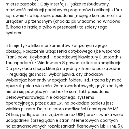
mierze zaspokoił. Cały interfejs – jakże rozbudowany,
możliwość instalacji podobnych programów i aplikacji, które
są również na laptopie, posiadanie „mojego komputera” na
urządzeniu przenośnym (chociaż jak wiadomo na Windows
8, ikona ta istnieje tylko w przenośni) to zalety tego
systemu.
Istnieje tylko kilka mankamentów związanych z jego
obsługą. Połączenie urządzenia dotykowego (be wsparcia
TranSleeve Keyboard – dodatkowej klawiatury Bluetooth z
touchpadem) z Windowsem 8
powoduje liczne komplikacje.
Dla przykładu chcąc kliknąć na jedną z ikon na pasku zadań
– regulację głośności, wybór języka, czy chociażby
wybierając komendy w opcjach folderu itd., trzeba by mieć
opuszek palca wielkości 2mm kwadratowych, gdyż ikon tych
nie da się powiększyć. Jednakże sam fakt posiadania
pełnowymiarowego, nie okrojonego, systemu
operacyjnego, przez duże „S”, na pokładzie tabletu jest
wielkim plusem. Daje to sporo możliwości (dostępność MS
Office, podłączenie urządzeń przez USB) oraz stwarza wiele
udogodnień (przeglądanie stron internetowych opartych
na zaawansowanych rozwiązaniach flashowych lub HTML 5).