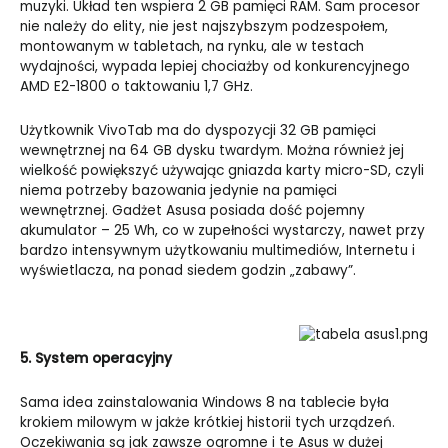
muzyki. Układ ten wspiera 2 GB pamięci RAM. Sam procesor
nie należy do elity, nie jest najszybszym podzespołem,
montowanym w tabletach, na rynku, ale w testach
wydajności, wypada lepiej chociażby od konkurencyjnego
AMD E2-1800 o taktowaniu 1,7 GHz.
Użytkownik VivoTab ma do dyspozycji 32 GB pamięci
wewnętrznej na 64 GB dysku twardym. Można również jej
wielkość powiększyć używając gniazda karty micro-SD, czyli
niema potrzeby bazowania jedynie na pamięci
wewnętrznej. Gadżet Asusa posiada dość pojemny
akumulator – 25 Wh, co w zupełności wystarczy, nawet przy
bardzo intensywnym użytkowaniu multimediów, Internetu i
wyświetlacza, na ponad siedem godzin „zabawy”.
5. System operacyjny
Sama idea zainstalowania Windows 8 na tablecie była
krokiem milowym w jakże krótkiej historii tych urządzeń.
Oczekiwania są jak zawsze ogromne i te Asus w dużej