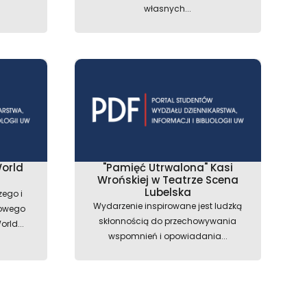
własnych...
orld
"Pamięć Utrwalona" Kasi
Wrońskiej w Teatrze Scena
Lubelska
zego i
Wydarzenie inspirowane jest ludzką
żowego
skłonnością do przechowywania
rld...
wspomnień i opowiadania...