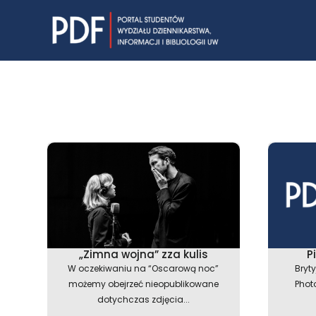
Skip
to
content
„Zimna wojna” zza kulis
P
W oczekiwaniu na “Oscarową noc”
Bryt
możemy obejrzeć nieopublikowane
Phot
dotychczas zdjęcia...