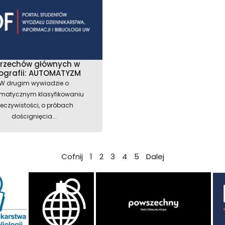
grzechów głównych w
ografii: AUTOMATYZM
W drugim wywiadzie o
matycznym klasyfikowaniu
zeczywistości, o próbach
doścignięcia...
Cofnij
1
2
3
4
5
Dalej