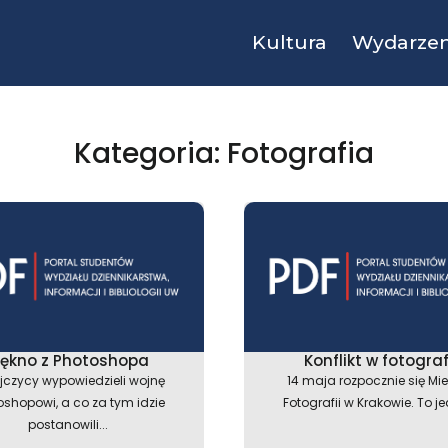
Kultura
Wydarzen
Kategoria: Fotografia
Strona
Strona
Strona
Strona
Strona
iękno z Photoshopa
Konflikt w fotograf
yjczycy wypowiedzieli wojnę
14 maja rozpocznie się Mi
oshopowi, a co za tym idzie
Fotografii w Krakowie. To je
postanowili...