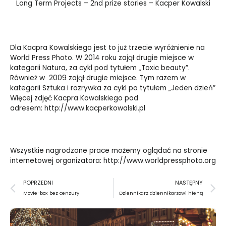
Long Term Projects – 2nd prize stories – Kacper Kowalski
Dla Kacpra Kowalskiego jest to już trzecie wyróżnienie na
World Press Photo. W 2014 roku zajął drugie miejsce w
kategorii Natura, za cykl pod tytułem „Toxic beauty”.
Również w 2009 zajął drugie miejsce. Tym razem w
kategorii Sztuka i rozrywka za cykl po tytułem „Jeden dzień”
Więcej zdjęć Kacpra Kowalskiego pod
adresem:
http://www.kacperkowalski.pl
Wszystkie nagrodzone prace możemy oglądać na stronie
internetowej organizatora:
http://www.worldpressphoto.org
Prev
N
POPRZEDNI
NASTĘPNY
Movie-box bez cenzury
Dziennikarz dziennikarzowi hieną