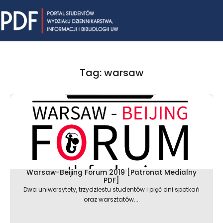
Skip
Mai
to
content
Me
Tag: warsaw
Strona
Strona
Warsaw-Beijing Forum 2019 [Patronat Medialny
PDF]
Dwa uniwersytety, trzydziestu studentów i pięć dni spotkań
oraz warsztatów....