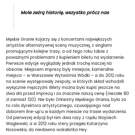
Mole zeżrą historię, wszystko prócz nas
Męskie Granie kojarzy się z koncertami największych
artystów alternatywnej sceny muzycznej, z singlami
promującymi kolejne trasy, a od tego roku także z
poważnymi problemami z kupieniem biletu na wydarzenie.
Pierwsze edycje wyglądały jednak trochę inaczej niż
obecnie. Miejscem imprezy były mniejsze, kameralne
miejsca – w Warszawie Wytwórnia Wódki – a do 2012 roku
na scenie występowały zespoły, w których skład wchodzili
wyłącznie mężczyźni. Bilety można było kupić jeszcze na
dwa dni przed imprezą i za znacznie niższą cenę (niecałe 80
zł zamiast 120). Nie było Orkiestry Męskiego Grania, była za
to rola dyrektora artystycznego, czuwającego nad
doborem line-up’u w każdym mieście na trasie wydarzenia.
Od pierwszej edycji był nim dwa razy z rzędu Wojciech
Waglewski, a w 2012 roku stery przejęła Katarzyna
Nosowska, do niedawna wokalistka Hey.