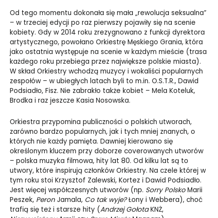
Od tego momentu dokonała się mała „rewolucja seksualna”
– w trzeciej edycji po raz pierwszy pojawiły się na scenie
kobiety. Gdy w 2014 roku zrezygnowano z funkcji dyrektora
artystycznego, powołano Orkiestrę Męskiego Grania, która
jako ostatnia występuje na scenie w każdym mieście (trasa
każdego roku przebiega przez największe polskie miasta).
W skład Orkiestry wchodzą muzycy i wokaliści popularnych
zespołów – w ubiegłych latach byli to m.in. O.S.T.R., Dawid
Podsiadło, Fisz. Nie zabrakło także kobiet – Mela Koteluk,
Brodka i raz jeszcze Kasia Nosowska.
Orkiestra przypomina publiczności o polskich utworach,
zarówno bardzo popularnych, jak i tych mniej znanych, o
których nie każdy pamięta. Dawniej kierowano się
określonym kluczem przy doborze coverowanych utworów
– polska muzyka filmowa, hity lat 80. Od kilku lat są to
utwory, które inspirują członków Orkiestry. Na czele której w
tym roku stoi Krzysztof Zalewski, Kortez i Dawid Podsiadło.
Jest więcej współczesnych utworów (np.
Sorry Polsko
Marii
Peszek,
Peron
Jamala,
Co tak wyje?
Łony i Webbera), choć
trafią się też i starsze hity (
Andrzej Gołota
KNŻ,