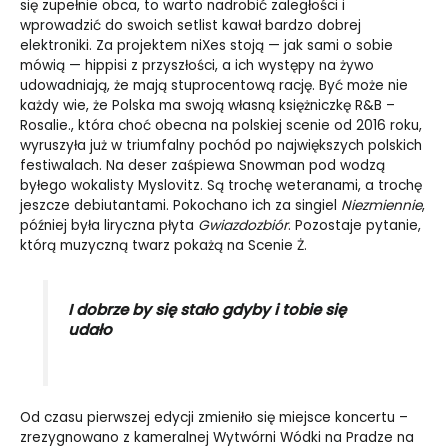
się zupełnie obca, to warto nadrobić zaległości i
wprowadzić do swoich setlist kawał bardzo dobrej
elektroniki. Za projektem niXes stoją — jak sami o sobie
mówią — hippisi z przyszłości, a ich występy na żywo
udowadniają, że mają stuprocentową rację. Być może nie
każdy wie, że Polska ma swoją własną księżniczkę R&B –
Rosalie., która choć obecna na polskiej scenie od 2016 roku,
wyruszyła już w triumfalny pochód po największych polskich
festiwalach. Na deser zaśpiewa Snowman pod wodzą
byłego wokalisty Myslovitz. Są trochę weteranami, a trochę
jeszcze debiutantami. Pokochano ich za singiel
Niezmiennie
,
później była liryczna płyta
Gwiazdozbiór
. Pozostaje pytanie,
którą muzyczną twarz pokażą na Scenie Ż.
I dobrze by się stało gdyby i tobie się
udało
Od czasu pierwszej edycji zmieniło się miejsce koncertu –
zrezygnowano z kameralnej Wytwórni Wódki na Pradze na