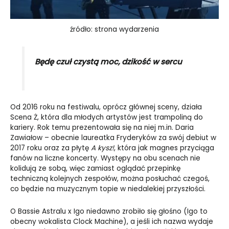
źródło: strona wydarzenia
Będę czuł czystą moc, dzikość w sercu
Od 2016 roku na festiwalu, oprócz głównej sceny, działa
Scena Ż, która dla młodych artystów jest trampoliną do
kariery. Rok temu prezentowała się na niej m.in. Daria
Zawiałow – obecnie laureatka Fryderyków za swój debiut w
2017 roku oraz za płytę
A kysz!
, która jak magnes przyciąga
fanów na liczne koncerty. Występy na obu scenach nie
kolidują ze sobą, więc zamiast oglądać przepinkę
techniczną kolejnych zespołów, można posłuchać czegoś,
co będzie na muzycznym topie w niedalekiej przyszłości.
O Bassie Astralu x Igo niedawno zrobiło się głośno (Igo to
obecny wokalista Clock Machine), a jeśli ich nazwa wydaje