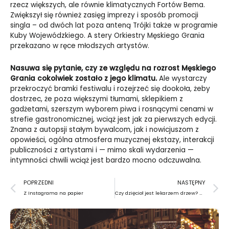
rzecz większych, ale równie klimatycznych Fortów Bema.
Zwiększył się również zasięg imprezy i sposób promocji
singla – od dwóch lat poza anteną Trójki także w programie
Kuby Wojewódzkiego. A stery Orkiestry Męskiego Grania
przekazano w ręce młodszych artystów.
Nasuwa się pytanie, czy ze względu na rozrost Męskiego
Grania cokolwiek zostało z jego klimatu.
Ale wystarczy
przekroczyć bramki festiwalu i rozejrzeć się dookoła, żeby
dostrzec, że poza większymi tłumami, sklepikiem z
gadżetami, szerszym wyborem piwa i rosnącymi cenami w
strefie gastronomicznej, wciąż jest jak za pierwszych edycji.
Znana z autopsji stałym bywalcom, jak i nowicjuszom z
opowieści, ogólna atmosfera muzycznej ekstazy, interakcji
publiczności z artystami i — mimo skali wydarzenia —
intymności chwili wciąż jest bardzo mocno odczuwalna.
Prev
N
POPRZEDNI
NASTĘPNY
Z Instagrama na papier
Czy dzięcioł jest lekarzem drzew? Wykład w Łazienkach Królewskich