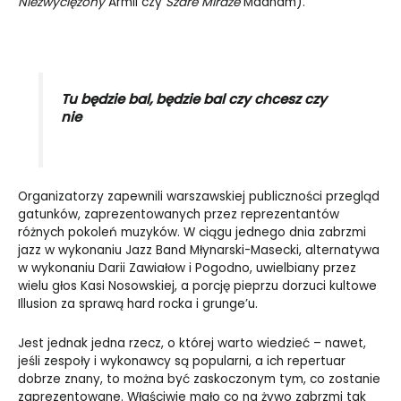
Niezwyciężony
Armii czy
Szare Miraże
Maanam).
Tu będzie bal, będzie bal czy chcesz czy
nie
Organizatorzy zapewnili warszawskiej publiczności przegląd
gatunków, zaprezentowanych przez reprezentantów
różnych pokoleń muzyków. W ciągu jednego dnia zabrzmi
jazz w wykonaniu Jazz Band Młynarski-Masecki, alternatywa
w wykonaniu Darii Zawiałow i Pogodno, uwielbiany przez
wielu głos Kasi Nosowskiej, a porcję pieprzu dorzuci kultowe
Illusion za sprawą hard rocka i grunge’u.
Jest jednak jedna rzecz, o której warto wiedzieć – nawet,
jeśli zespoły i wykonawcy są popularni, a ich repertuar
dobrze znany, to można być zaskoczonym tym, co zostanie
zaprezentowane. Właściwie mało co na żywo zabrzmi tak