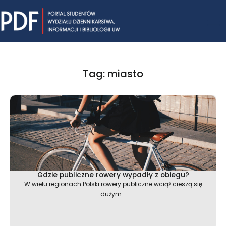
Skip
Mai
to
content
Me
Tag: miasto
Gdzie publiczne rowery wypadły z obiegu?
W wielu regionach Polski rowery publiczne wciąż cieszą się
dużym...