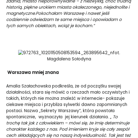
zdania, miasto nieporównywalne – z niezwykłą, choć trudną
historią, piękne urokiem miasta okaleczonego, niejednolite i
magnetyczne.
Pokochałam Warszawę i nawet jeśli
codziennie odwiedzam te same miejsca i opowiadam o
tych samych obiektach, wciąż je kocham.”
fot.
Magdalena Sołodyna
Warszawa mniej znana
Amalia Szałachowska podkreśla, że od początku swojej
działalności, stara się mówić o rzeczach mało oczywistych i
takich, których nie można znaleźć w internecie- pokazuje
ciekawe miejsca i przybliża sylwetki dawno zapomnianych
postaci. Nazwa „Sekrety Warszawy”, która powstała
spontanicznie, wyznaczyła jej kierunek działania. „
To
trochę tak jak z człowiekiem – mówi się, że imię determinuje
charakter każdego z nas. Pod imieniem kryje się cały zespół
cech składających się na naszą indywidualność. Tak jest też