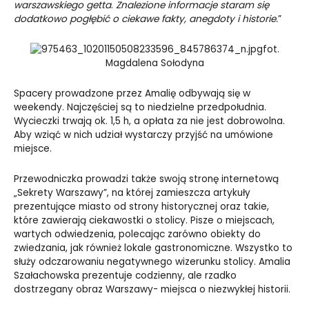
warszawskiego getta
.
Znalezione informacje staram się
dodatkowo pogłębić o ciekawe fakty, anegdoty i historie.
”
fot.
Magdalena Sołodyna
Spacery prowadzone przez Amalię odbywają się w
weekendy. Najczęściej są to niedzielne przedpołudnia.
Wycieczki trwają ok. 1,5 h, a opłata za nie jest dobrowolna.
Aby wziąć w nich udział wystarczy przyjść na umówione
miejsce.
Przewodniczka prowadzi także swoją stronę internetową
„Sekrety Warszawy”, na której zamieszcza artykuły
prezentujące miasto od strony historycznej oraz takie,
które zawierają ciekawostki o stolicy. Pisze o miejscach,
wartych odwiedzenia, polecając zarówno obiekty do
zwiedzania, jak również lokale gastronomiczne. Wszystko to
służy odczarowaniu negatywnego wizerunku stolicy. Amalia
Szałachowska prezentuje codzienny, ale rzadko
dostrzegany obraz Warszawy- miejsca o niezwykłej historii.