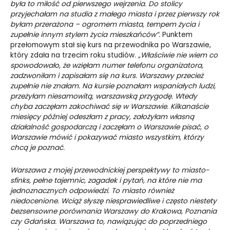
była to miłość od pierwszego wejrzenia. Do stolicy
przyjechałam na studia z małego miasta i przez pierwszy rok
byłam przerażona – ogromem miasta, tempem życia i
zupełnie innym stylem życia mieszkańców”.
Punktem
przełomowym stał się kurs na przewodnika po Warszawie,
który zdała na trzecim roku studiów.
„Właściwie nie wiem co
spowodowało, że wzięłam numer telefonu organizatora,
zadzwoniłam i zapisałam się na kurs. Warszawy przecież
zupełnie nie znałam. Na kursie poznałam wspaniałych ludzi,
przeżyłam niesamowitą, warszawską przygodę. Wtedy
chyba zaczęłam zakochiwać się w Warszawie. Kilkanaście
miesięcy później odeszłam z pracy, założyłam własną
działalność gospodarczą i zaczęłam o Warszawie pisać, o
Warszawie mówić i pokazywać miasto wszystkim, którzy
chcą je poznać.
Warszawa z mojej przewodnickiej perspektywy to miasto-
sfinks, pełne tajemnic, zagadek i pytań, na które nie ma
jednoznacznych odpowiedzi. To miasto również
niedocenione. Wciąż słyszę niesprawiedliwe i często niestety
bezsensowne porównania Warszawy do Krakowa, Poznania
czy Gdańska. Warszawa to, nawiązując do poprzedniego