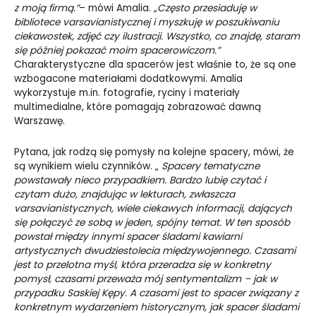
z moją firmą.”
– mówi Amalia.
„
Często przesiaduję w
bibliotece varsavianistycznej i myszkuję w poszukiwaniu
ciekawostek, zdjęć czy ilustracji. Wszystko, co znajdę, staram
się później pokazać moim spacerowiczom.”
Charakterystyczne dla spacerów jest właśnie to, że są one
wzbogacone materiałami dodatkowymi. Amalia
wykorzystuje m.in. fotografie, ryciny i materiały
multimedialne, które pomagają zobrazować dawną
Warszawę.
Pytana, jak rodzą się pomysły na kolejne spacery, mówi, że
są wynikiem wielu czynników. „
Spacery tematyczne
powstawały nieco przypadkiem. Bardzo lubię czytać i
czytam dużo, znajdując w lekturach, zwłaszcza
varsavianistycznych, wiele ciekawych informacji, dających
się połączyć ze sobą w jeden, spójny temat. W ten sposób
powstał między innymi spacer śladami kawiarni
artystycznych dwudziestolecia międzywojennego
. Czasami
jest to przelotna myśl, która przeradza się w konkretny
pomysł, czasami przeważa mój sentymentalizm – jak w
przypadku Saskiej Kępy. A czasami jest to spacer związany z
konkretnym wydarzeniem historycznym, jak spacer śladami