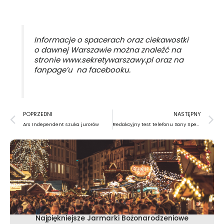
Informacje o spacerach oraz ciekawostki
o dawnej Warszawie można znaleźć na
stronie
www.sekretywarszawy.pl
oraz na
fanpage’u na facebooku.
Prev
N
POPRZEDNI
NASTĘPNY
Ars Independent szuka jurorów
Redakcyjny test telefonu Sony Xperia S
Najpiękniejsze Jarmarki Bożonarodzeniowe