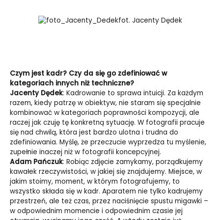
fot. Jacenty Dędek
Czym jest kadr? Czy da się go zdefiniować w
kategoriach innych niż techniczne?
Jacenty Dędek
: Kadrowanie to sprawa intuicji. Za każdym
razem, kiedy patrzę w obiektyw, nie staram się specjalnie
kombinować w kategoriach poprawności kompozy­cji, ale
raczej jak czuję tę konkretną sytuację. W foto­grafii pracuje
się nad chwilą, która jest bardzo ulotna i trudna do
zdefiniowania. Myślę, że przeczucie wy­przedza tu myślenie,
zupełnie inaczej niż w fotogra­fii koncepcyjnej.
Adam Pańczuk
: Robiąc zdjęcie zamykamy, porządkujemy
kawa­łek rzeczywistości, w jakiej się znajdujemy. Miejsce, w
jakim stoimy, moment, w którym fotografujemy, to
wszystko składa się w kadr. Aparatem nie tylko ka­drujemy
przestrzeń, ale też czas, przez naciśnięcie spustu migawki –
w odpowiednim momencie i od­powiednim czasie jej