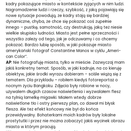
kadry pokazujące miasto w kontekście żyjących w nim ludzi.
Nagromadzenie ludzi i rzeczy, szybkość, z jaką pojawiają się
nowe sytuacje powodują, że ka­dry stają się bardziej
dynamiczne, chyba, że chce się pokazać coś zupełnie
innego – pustkę, samotność, czy destrukcję, jaką też niesie
wielkie skupisko lud­ności. Miasto jest pełne sprzeczności i
wszystko zale­ży od tego, jak je odczuwamy i co chcemy
pokazać. Bardzo lubię sposób, w jaki pokazuje miasto
amery­kański fotograf Constantine Manos w cyklu „Ameri­
can Color”.
AP
: Nie fotografuję miasta, tylko w mieście. Zazwyczaj mam
jakiś konkretny temat. Sposób, w jaki kadruje, na co kieruję
obiektyw, jakie środki wyrazu dobie­ram – sciśle wiążą się z
tematem. Dla przykladu – ro­biłem kiedyś fotoreportaż o
nocnym życiu Bangko­ku. Zdjęcia były robione w nocy,
używalem długich czasow naświetlenia i wyzwalałem flesz
na tylnią la­melkę migawki. Miałem wtedy dobrze
naświetlone tło i ostry pierwszy plan, co dawał mi błysk
flesza. Ale też efekt końcowy nie był do końca
przewidywalny. Bohaterkami moich kadrów były lokalne
prostytut­ki i przez nie można zobaczyć jakiś wycinek obrazu
miasta w którym pracują.