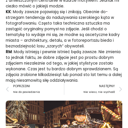
z umieszczonym centralnie w ka­drze motywem. Jednak mi
cieżko mówić o jakiejś modzie.
KK
: Mody zawsze pojawiają się i znikają. Obecnie do­
strzegam tendencję do nadużywania szerokie­go kąta w
fotografowaniu. Często taka techniczna sztuczka ma
zastąpić oryginalny pomysł na zdjęcie. Jeśli chodzi o
tematykę to wydaje mi się, że mod­ne są ascetyczne kadry
miasta – architektury, detalu, a w fotoreportażu bieda i
beznadziejność losu „sza­rych” obywateli.
RM
: Mody istnieją i pewnie istnieć będą zawsze. Nie zmienia
to jednak faktu, że dobre zdjęcie jest po prostu dobrym
zdjęciem niezależnie od tego, w ja­kiej stylistyce zostało
wykonane. Czas jest tu bar­dzo dobrym sprawdzianem. Są
zdjęcia zrobione kil­kadziesiąt lub ponad sto lat temu a dalej
mają niesa­mowitą siłę oddziaływania.
Prev
N
POPRZEDNI
NASTĘPNY
Nie do powiedzenia
Nie wiesz, nie wychodź