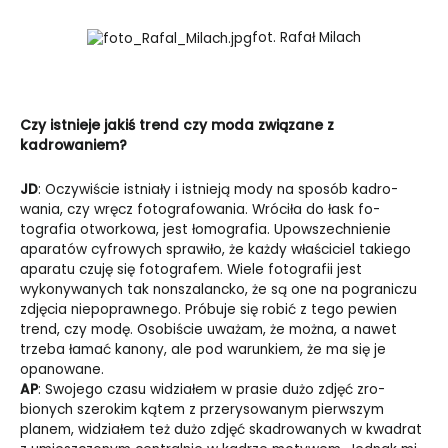
fot. Rafał Milach
Czy istnieje jakiś trend czy moda związane z
kadrowaniem?
JD
: Oczywiście istniały i istnieją mody na sposób kadro­
wania, czy wręcz fotografowania. Wróciła do łask fo­
tografia otworkowa, jest łomografia. Upowszechnie­nie
aparatów cyfrowych sprawiło, że każdy właści­ciel takiego
aparatu czuję się fotografem. Wiele fo­tografii jest
wykonywanych tak nonszalancko, że są one na pograniczu
zdjęcia niepoprawnego. Próbuje się robić z tego pewien
trend, czy modę. Osobiście uważam, że można, a nawet
trzeba łamać kanony, ale pod warunkiem, że ma się je
opanowane.
AP
: Swojego czasu widziałem w prasie dużo zdjęć zro­
bionych szerokim kątem z przerysowanym pierw­szym
planem, widziałem też dużo zdjęć skadrowa­nych w kwadrat