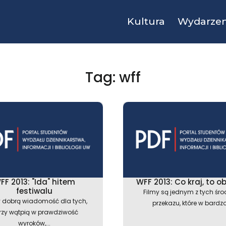
Kultura
Wydarzen
Tag: wff
Strona
Strona
FF 2013: "Ida" hitem
WFF 2013: Co kraj, to o
festiwalu
Filmy są jednym z tych śr
dobrą wiadomość dla tych,
przekazu, które w bardzo.
rzy wątpią w prawdziwość
wyroków,...