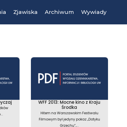
ia
Zjawiska
Archiwum
Wywiady
byczaj
WFF 2013: Mocne kino z Kraju
Środka
odków
Hitem na Warszawskim Festiwalu
..
Filmowym był jedyny pokaz „Dotyku
Grzechu”,...