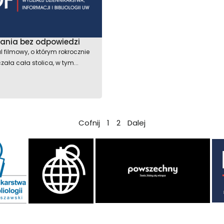
tania bez odpowiedzi
l filmowy, o którym rokrocznie
zała cała stolica, w tym...
Cofnij
1
2
Dalej