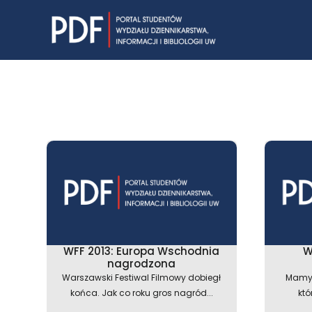
Skip
to
content
WFF 2013: Europa Wschodnia
W
nagrodzona
Warszawski Festiwal Filmowy dobiegł
Mamy 
końca. Jak co roku gros nagród...
któ