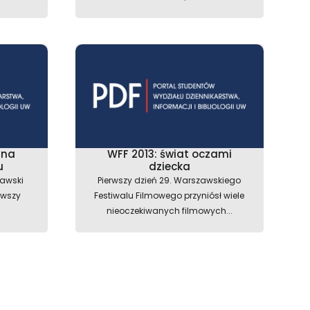
" na
WFF 2013: świat oczami
u
dziecka
zawski
Pierwszy dzień 29. Warszawskiego
rwszy
Festiwalu Filmowego przyniósł wiele
nieoczekiwanych filmowych...