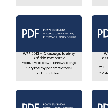
WFF 2013 – Dlaczego lubimy
W
krótkie metraże?
Fest
Warszawski Festiwal Filmowy oferuje
WFF t
nie tylko filmy pełnometrażowe i
wpraw
dokumentalne...