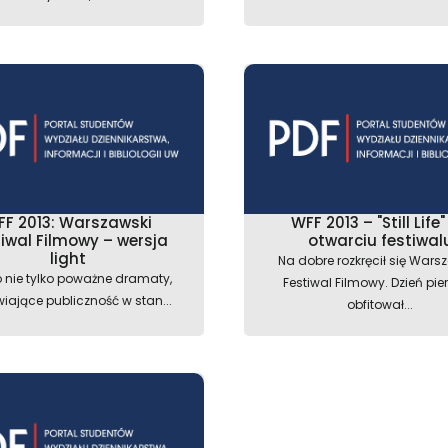
FF 2013: Warszawski
WFF 2013 – "Still Life
iwal Filmowy – wersja
otwarciu festiwal
light
Na dobre rozkręcił się Wars
o nie tylko poważne dramaty,
Festiwal Filmowy. Dzień pie
iające publiczność w stan...
obfitował...