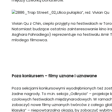
między czwórką bohaterów.
„Ulica pułapka”, reż. Vivian Qu
Vivian Qu z Chin, ciepło przyjęty na festiwalach w Toron
Natomiast budzące ostatnio zainteresowanie kino irań
Asghara Fahradiego) reprezentuje na festiwalu Amir 
młodego filmowca.
Poza konkursem – filmy uznane i uznawane
Poza sekcjami konkursowymi wyodrębnionych też zosta
żadne nagrody. To m.in. sekcja „Odkrycia” – projekcje k
czołowych festiwalach międzynarodowych. W ramach
zobaczyć nowe filmy uznanych twórców z całego globu.
klasyka” – niepowtarzalna okazja, by zobaczyć wybitne 