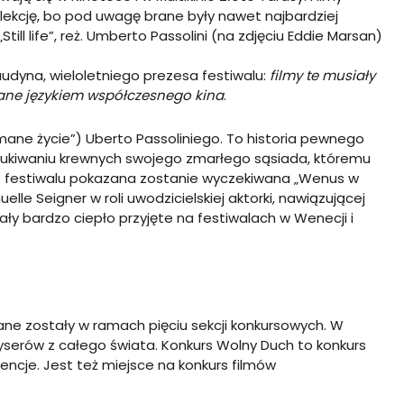
lekcję, bo pod uwagę brane były nawet najbardziej
„Still life”, reż. Umberto Passolini (na zdjęciu Eddie Marsan)
audyna, wieloletniego prezesa festiwalu:
filmy te musiały
iane językiem współczesnego kina
.
zymane życie”) Uberto Passoliniego. To historia pewnego
szukiwaniu krewnych swojego zmarłego sąsiada, któremu
e festiwalu pokazana zostanie wyczekiwana „Wenus w
le Seigner w roli uwodzicielskiej aktorki, nawiązującej
ły bardzo ciepło przyjęte na festiwalach w Wenecji i
ane zostały w ramach pięciu sekcji konkursowych. W
eżyserów z całego świata. Konkurs Wolny Duch to konkurs
ncje. Jest też miejsce na konkurs filmów