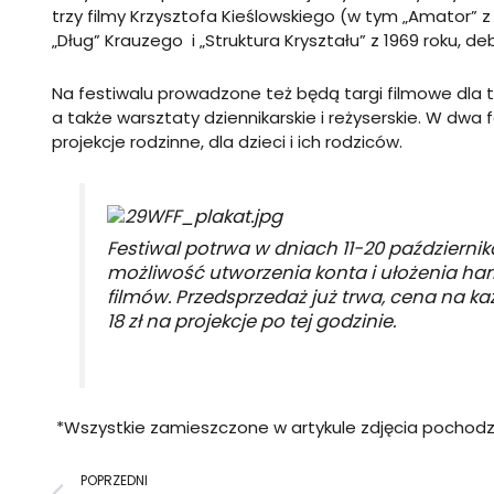
trzy filmy Krzysztofa Kieślowskiego (w tym „Amator” 
„Dług” Krauzego i „Struktura Kryształu” z 1969 roku, d
Na festiwalu prowadzone też będą targi filmowe dla ty
a także warsztaty dziennikarskie i reżyserskie.
W dwa f
projekcje rodzinne, dla dzieci i ich rodziców.
Festiwal potrwa w dniach 11-20 październik
możliwość utworzenia konta i ułożenia 
filmów. Przedsprzedaż już trwa, cena na każd
18 zł na projekcje po tej godzinie.
*Wszystkie zamieszczone w artykule zdjęcia pochod
Prev
POPRZEDNI