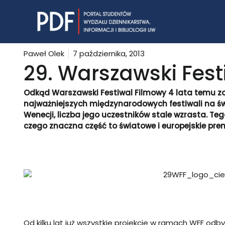
Skip
to
content
Paweł Olek
7 października, 2013
29. Warszawski Fest
Odkąd Warszawski Festiwal Filmowy 4 lata temu zo
najważniejszych międzynarodowych festiwali na świe
Wenecji, liczba jego uczestników stale wzrasta. Te
czego znaczna część to światowe i europejskie prem
Od kilku lat już wszystkie projekcje w ramach WFF odbyw