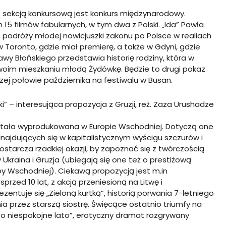
 sekcją konkursową jest konkurs międzynarodowy.
m 15 filmów fabularnych, w tym dwa z Polski. „Ida” Pawła
podróży młodej nowicjuszki zakonu po Polsce w realiach
 w Toronto, gdzie miał premierę, a także w Gdyni, gdzie
awy Błońskiego przedstawia historię rodziny, która w
swoim mieszkaniu młodą Żydówkę. Będzie to drugi pokaz
zej połowie października na festiwalu w Busan.
i” – interesująca propozycja z Gruzji, reż. Zaza Urushadze
ostała wyprodukowana w Europie Wschodniej. Dotyczą one
ajdujących się w kapitalistycznym wyścigu szczurów i
tarcza rzadkiej okazji, by zapoznać się z twórczością
y Ukraina i Gruzja (ubiegają się one też o prestiżową
opy Wschodniej).
Ciekawą propozycją jest m.in
przed 10 lat, z akcją przeniesioną na Litwę i
zentuje się „Zieloną kurtką”, historią porwania 7-letniego
a przez starszą siostrę. Święcące ostatnio triumfy na
zo niespokojne lato”, erotyczny dramat rozgrywany