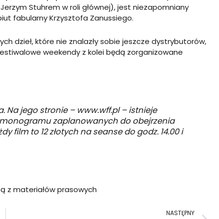
z Jerzym Stuhrem w roli głównej), jest niezapomniany
ebiut fabularny Krzysztofa Zanussiego.
ch dzieł, które nie znalazły sobie jeszcze dystrybutorów,
estiwalowe weekendy z kolei będą zorganizowane
a. Na jego stronie –
www.wff.pl
– istnieje
harmonogramu zaplanowanych do obejrzenia
y film to 12 złotych na seanse do godz. 14.00 i
zą z materiałów prasowych
N
NASTĘPNY