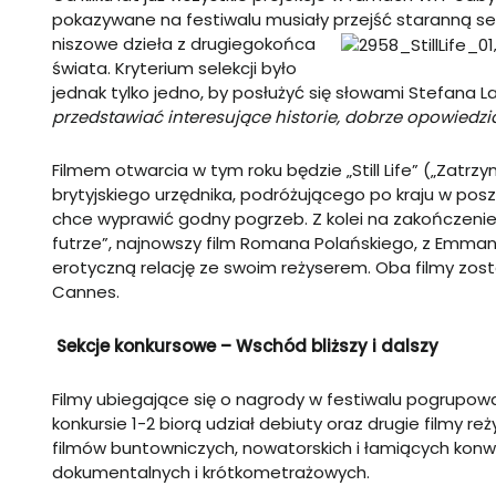
pokazywane na festiwalu musiały przejść staranną se
niszowe dzieła z
drugiegokońca
świata. Kryterium selekcji było
jednak tylko jedno, by posłużyć się słowami Stefana L
przedstawiać interesujące historie, dobrze opowiedz
Filmem otwarcia w tym roku będzie „Still Life” („Zatr
brytyjskiego urzędnika, podróżującego po kraju w po
chce wyprawić godny pogrzeb. Z kolei na zakończeni
futrze”, najnowszy film Romana Polańskiego, z Emmanuel
erotyczną relację ze swoim reżyserem. Oba filmy zosta
Cannes.
Sekcje konkursowe – Wschód bliższy i dalszy
Filmy ubiegające się o nagrody w festiwalu pogrupow
konkursie 1-2 biorą udział debiuty oraz drugie filmy r
filmów buntowniczych, nowatorskich i łamiących konwe
dokumentalnych i krótkometrażowych.