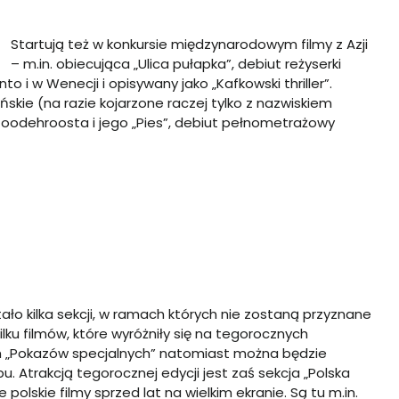
Startują też w konkursie międzynarodowym filmy z Azji
– m.in. obiecująca „Ulica pułapka”, debiut reżyserki
to i w Wenecji i opisywany jako „Kafkowski thriller”.
skie (na razie kojarzone raczej tylko z nazwiskiem
Toodehroosta i jego „Pies”, debiut pełnometrażowy
ło kilka sekcji, w ramach których nie zostaną przyznane
ilku filmów, które wyróżniły się na tegorocznych
 „Pokazów specjalnych” natomiast można będzie
 Atrakcją tegorocznej edycji jest zaś sekcja „Polska
polskie filmy sprzed lat na wielkim ekranie. Są tu m.in.