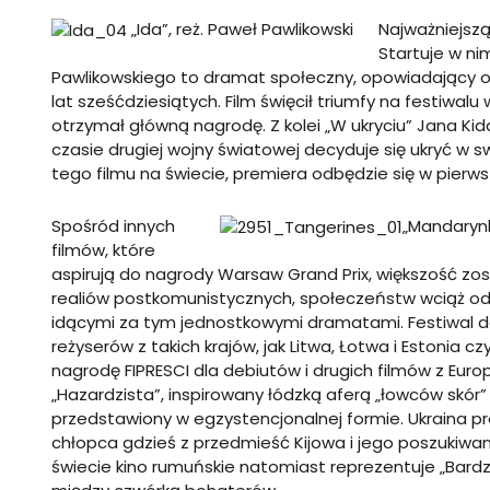
„Ida”, reż. Paweł Pawlikowski
Najważniejszą
Startuje w ni
Pawlikowskiego to dramat społeczny, opowiadający o 
lat sześćdziesiątych. Film święcił triumfy na festiwalu
otrzymał główną nagrodę. Z kolei „W ukryciu” Jana Kid
czasie drugiej wojny światowej decyduje się ukryć w 
tego filmu na świecie, premiera odbędzie się w pierws
Spośród innych
„Mandarynk
filmów, które
aspirują do nagrody Warsaw Grand Prix, większość z
realiów postkomunistycznych, społeczeństw wciąż odn
idącymi za tym jednostkowymi dramatami. Festiwal dos
reżyserów z takich krajów, jak Litwa, Łotwa i Estonia cz
nagrodę FIPRESCI dla debiutów i drugich filmów z Eur
„Hazardzista”, inspirowany łódzką aferą „łowców skór” s
przedstawiony w egzystencjonalnej formie. Ukraina pre
chłopca gdzieś z przedmieść Kijowa i jego poszukiwani
świecie kino rumuńskie natomiast reprezentuje „Bard