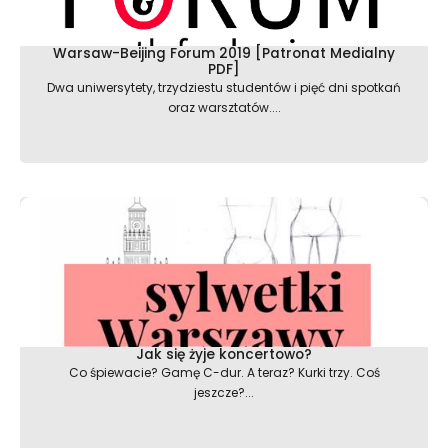
Warsaw-Beijing Forum 2019 [Patronat Medialny
PDF]
Dwa uniwersytety, trzydziestu studentów i pięć dni spotkań
oraz warsztatów....
Jak się żyje koncertowo?
Co śpiewacie? Gamę C-dur. A teraz? Kurki trzy. Coś
jeszcze?...