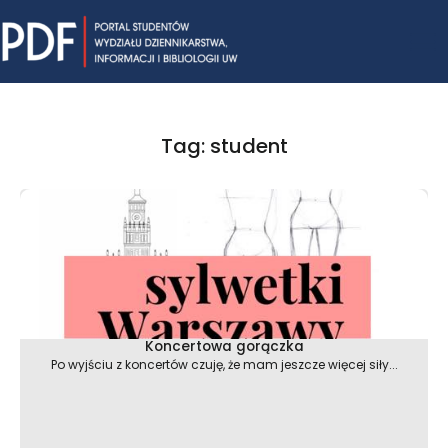
Skip
Mai
to
content
Me
Tag: student
Strona
Strona
Strona
Koncertowa gorączka
Po wyjściu z koncertów czuję, że mam jeszcze więcej siły...