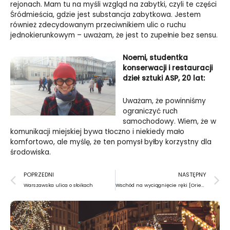
rejonach. Mam tu na myśli wzgląd na zabytki, czyli te części
Śródmieścia, gdzie jest substancja zabytkowa. Jestem
również zdecydowanym przeciwnikiem ulic o ruchu
jednokierunkowym – uważam, że jest to zupełnie bez sensu.
Noemi, studentka
konserwacji i restauracji
dzieł sztuki ASP, 20 lat:
Uważam, że powinniśmy
ograniczyć ruch
samochodowy. Wiem, że w
komunikacji miejskiej bywa tłoczno i niekiedy mało
komfortowo, ale myślę, że ten pomysł byłby korzystny dla
środowiska.
Prev
N
POPRZEDNI
NASTĘPNY
Warszawska ulica o słoikach
Wschód na wyciągnięcie ręki [Orientalia 2019]