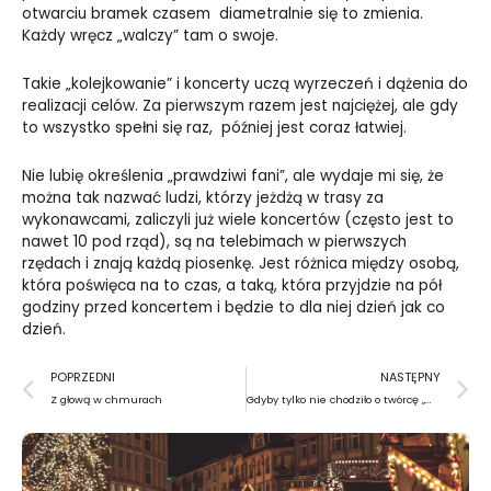
otwarciu bramek czasem diametralnie się to zmienia.
Każdy wręcz „walczy” tam o swoje.
Takie „kolejkowanie” i koncerty uczą wyrzeczeń i dążenia do
realizacji celów. Za pierwszym razem jest najciężej, ale gdy
to wszystko spełni się raz, później jest coraz łatwiej.
Nie lubię określenia „prawdziwi fani”, ale wydaje mi się, że
można tak nazwać ludzi, którzy jeżdżą w trasy za
wykonawcami, zaliczyli już wiele koncertów (często jest to
nawet 10 pod rząd), są na telebimach w pierwszych
rzędach i znają każdą piosenkę. Jest różnica między osobą,
która poświęca na to czas, a taką, która przyjdzie na pół
godziny przed koncertem i będzie to dla niej dzień jak co
dzień.
Prev
N
POPRZEDNI
NASTĘPNY
Z głową w chmurach
Gdyby tylko nie chodziło o twórcę „We are the World”