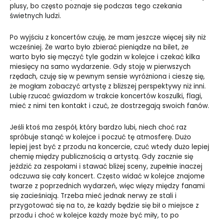
plusy, bo często poznaje się podczas tego czekania
świetnych ludzi.
Po wyjściu z koncertów czuję, że mam jeszcze więcej siły niż
wcześniej. Że warto było zbierać pieniądze na bilet, że
warto było się męczyć tyle godzin w kolejce i czekać kilka
miesięcy na samo wydarzenie. Gdy stoję w pierwszych
rzędach, czuję się w pewnym sensie wyróżniona i cieszę się,
że mogłam zobaczyć artystę z bliższej perspektywy niż inni.
Lubię rzucać gwiazdom w trakcie koncertów koszulki, flagi,
mieć z nimi ten kontakt i czuć, że dostrzegają swoich fanów.
Jeśli ktoś ma zespół, który bardzo lubi, niech choć raz
spróbuje stanąć w kolejce i poczuć tę atmosferę. Dużo
lepiej jest być z przodu na koncercie, czuć wtedy dużo lepiej
chemię między publicznością a artystą. Gdy zacznie się
jeździć za zespołami i stawać bliżej sceny, zupełnie inaczej
odczuwa się cały koncert. Często widać w kolejce znajome
twarze z poprzednich wydarzeń, więc więzy między fanami
się zacieśniają. Trzeba mieć jednak nerwy ze stali i
przygotować się na to, że każdy będzie się bił o miejsce z
przodu i choć w kolejce każdy może być miły, to po