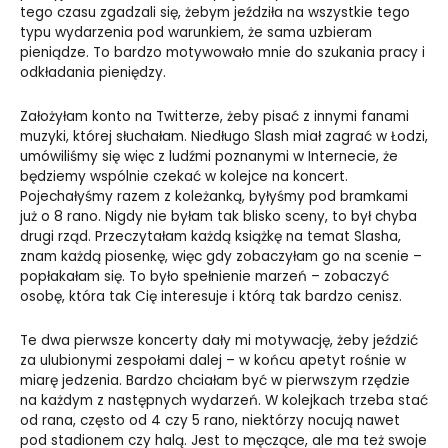
tego czasu zgadzali się, żebym jeździła na wszystkie tego
typu wydarzenia pod warunkiem, że sama uzbieram
pieniądze. To bardzo motywowało mnie do szukania pracy i
odkładania pieniędzy.
Założyłam konto na Twitterze, żeby pisać z innymi fanami
muzyki, której słuchałam. Niedługo Slash miał zagrać w Łodzi,
umówiliśmy się więc z ludźmi poznanymi w Internecie, że
będziemy wspólnie czekać w kolejce na koncert.
Pojechałyśmy razem z koleżanką, byłyśmy pod bramkami
już o 8 rano. Nigdy nie byłam tak blisko sceny, to był chyba
drugi rząd. Przeczytałam każdą książkę na temat Slasha,
znam każdą piosenkę, więc gdy zobaczyłam go na scenie –
popłakałam się. To było spełnienie marzeń – zobaczyć
osobę, która tak Cię interesuje i którą tak bardzo cenisz.
Te dwa pierwsze koncerty dały mi motywację, żeby jeździć
za ulubionymi zespołami dalej – w końcu apetyt rośnie w
miarę jedzenia. Bardzo chciałam być w pierwszym rzędzie
na każdym z następnych wydarzeń. W kolejkach trzeba stać
od rana, często od 4 czy 5 rano, niektórzy nocują nawet
pod stadionem czy halą. Jest to męczące, ale ma też swoje