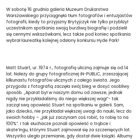
W sobotę 16 grudnia galeria Muzeum Drukarstwa
Warszawskiego przyciągnęła tłum fotografów i entuzjastów
fotografii, kiedy to przyjazny Brytyjczyk nie tylko przybliżył
uczestnikom spotkania swoją burzliwą biografię i podzielił
się cennymi wskazówkami, lecz także pod koniec spotkania
wybrał laureatkę kolejnej odsłony konkursu Hyde Park!
Matt Stuart, ur. 1974 r., fotografią uliczną zajmuje się od 14
lat. Należy do grupy fotograficznej iN-PUBLiC, zrzeszającej
kilkunastu fotografów ulicznych z całego świata. Jego
przygoda z fotografią zaczęła swój bieg w dosyć osobliwy
sposób. „Aparat był w naszym domu od zawsze, jednak
nigdy nie przykładaliśmy do niego większej wagi”- tak
zaczął swą opowieść Stuart na spotkaniu w galerii. Sam,
jako dziecko, nie przykładał większej uwagi do nauki, lecz do
swoich hobby – „jak już zaczynam coś robić, to robię to na
100%”. I tak słuchacze poznali opowieść o trąbce i
skate’ingu, którymi Stuart zajmował się za szczenięcych lat.
Wszystko uległo przemianie, gdy dostał dwie książki. Albumy