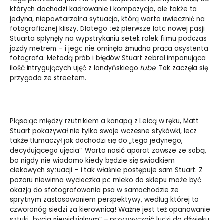
których dochodzi kadrowanie i kompozycja, ale także ta
jedyna, niepowtarzalna sytuacja, którą warto uwiecznić na
fotograficznej kliszy. Dlatego też pierwsze lata nowej pasji
Stuarta spłynęły na wypstrykaniu setek rolek filmu podczas
jazdy metrem – i jego nie ominęła żmudna praca asystenta
fotografa. Metodą prób i błędów Stuart zebrał imponująca
ilość intrygujących ujęć z londyńskiego
tube
. Tak zaczęła się
przygoda ze streetem.
Pląsając między rzutnikiem a kanapą z Leicą w ręku, Matt
Stuart pokazywał nie tylko swoje wczesne stykówki, lecz
także tłumaczył jak dochodzi się do „tego jedynego,
decydującego ujęcia”. Warto nosić aparat zawsze ze sobą,
bo nigdy nie wiadomo kiedy będzie się świadkiem
ciekawych sytuacji – i tak właśnie postępuje sam Stuart. Z
pozoru niewinna wycieczka po mleko do sklepu może być
okazją do sfotografowania psa w samochodzie ze
sprytnym zastosowaniem perspektywy, według której to
czworonóg siedzi za kierownicą! Ważne jest też opanowanie
sztuki „bycia niewidzialnym” – przyzwyczaić ludzi do dźwięku