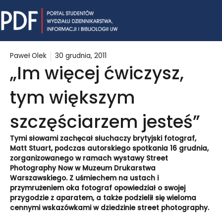
Skip
Mai
to
content
Me
Paweł Olek
30 grudnia, 2011
„Im więcej ćwiczysz,
tym większym
szczęściarzem jesteś”
Tymi słowami zachęcał słuchaczy brytyjski fotograf,
Matt Stuart, podczas autorskiego spotkania 16 grudnia,
zorganizowanego w ramach wystawy Street
Photography Now w Muzeum Drukarstwa
Warszawskiego. Z uśmiechem na ustach i
przymrużeniem oka fotograf opowiedział o swojej
przygodzie z aparatem, a także podzielił się wieloma
cennymi wskazówkami w dziedzinie street photography.