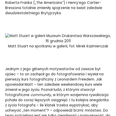
Roberta Franka („The Americans”) i Henry’ego Cartier-
Bressona totalnie zmieniły spojrzenie na świat zaledwie
dwudziestoletniego Brytyjczyka.
Matt Stuart na spotkaniu w galerii, fot. Mirek Kaźmierczak
Jednym z jego głównych motywatorów od zawsze był
ojciec – to on zachęcił go do fotografowania i wysłał na
pierwszy kurs fotograficzny z Leonardem Freedem. Jak
opowiadał Matt – ten zaledwie weekendowy kurs wiele
zmienił w jego życiu. Poznał ludzi, z którymi stworzył
fotograficzne
community
, w którym wzajemna rywalizacja
pchała do coraz lepszych osiągnięć. I tu kolejna anegdotka
z życia fotografa – ile klatek trzeba wypstrykać, aby
uchwycić „ten moment”? – odpowiedź brzmi: mnóstwo. Do
tego potrzebna jest nie tylko cierpliwość i pomysłowość, do