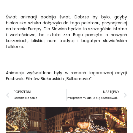
Świat animacji podbija świat. Dobrze by było, gdyby
białoruska sztuka dołączyła do tego peletonu, przynajmniej
na terenie Europy. Dla Słowian będzie to szczególnie istotne
i wartościowe, bo sztuka zza Bugu pamięta o naszych
korzeniach, bliskiej nam tradycji i bogatym słowiańskim
folklorze.
Animacje wyświetlane były w ramach tegorocznej edycji
Festiwalu Filmów Białoruskich „Bulbamovie”.
Prev
N
POPRZEDNI
NASTĘPNY
Beksiński o sobie
Przepraszam, ale ja się spodziewałem fotografa – mówi Anna Bedyńska