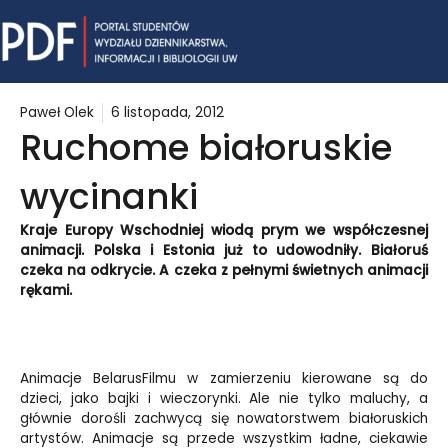
Skip
Mai
to
content
Me
Paweł Olek
6 listopada, 2012
Ruchome białoruskie
wycinanki
Kraje Europy Wschodniej wiodą prym we współczesnej
animacji. Polska i Estonia już to udowodniły. Białoruś
czeka na odkrycie. A czeka z pełnymi świetnych animacji
rękami.
Animacje BelarusFilmu w zamierzeniu kierowane są do
dzieci, jako bajki i wieczorynki. Ale nie tylko maluchy, a
głównie dorośli zachwycą się nowatorstwem białoruskich
artystów. Animacje są przede wszystkim ładne, ciekawie