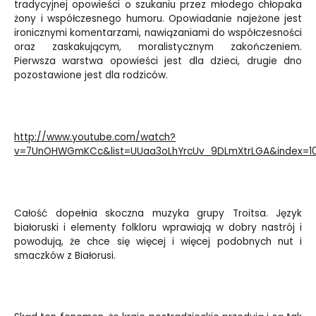
tradycyjnej opowieści o szukaniu przez młodego chłopaka
żony i współczesnego humoru. Opowiadanie najeżone jest
ironicznymi komentarzami, nawiązaniami do współczesności
oraz zaskakującym, moralistycznym zakończeniem.
Pierwsza warstwa opowieści jest dla dzieci, drugie dno
pozostawione jest dla rodziców.
http://www.youtube.com/watch?
v=7UnOHWGmKCc&list=UUaa3oLhYrcUv_9DLmXtrLGA&index=10
Całość dopełnia skoczna muzyka grupy Troitsa. Język
białoruski i elementy folkloru wprawiają w dobry nastrój i
powodują, że chce się więcej i więcej podobnych nut i
smaczków z Białorusi.