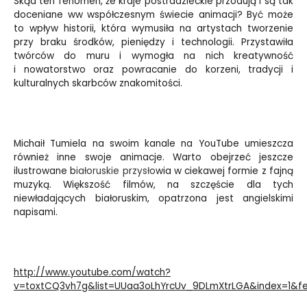
Skąd ten fenomen, że kraje postradzieckie przodują i są tak
doceniane ww współczesnym świecie animacji? Być może
to wpływ historii, która wymusiła na artystach tworzenie
przy braku środków, pieniędzy i technologii. Przystawiła
twórców do muru i wymogła na nich kreatywność
i nowatorstwo oraz powracanie do korzeni, tradycji i
kulturalnych skarbców znakomitości.
Michaił Tumiela na swoim kanale na YouTube umieszcza
również inne swoje animacje. Warto obejrzeć jeszcze
ilustrowane b
iałoruskie przysło
wia w ciekawej formie z fajną
muzyką. Większość filmów, na szczęście dla tych
niewładających białoruskim, opatrzona jest angielskimi
napisami.
http://www.youtube.com/watch?
v=toxtCQ3vh7g&list=UUaa3oLhYrcUv_9DLmXtrLGA&index=1&fe