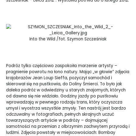
Szcześniak – Leica 2012”. Wystawa potrwa do 6 lutego
2012.
Into the Wild /fot. Szymon Szcześniak
Podróż tylko częściowo zaspokoiła marzenie artysty –
pragnienie powrotu na łono natury. Mając „w głowie”
zdjęcia
krajobrazów
Jean Loup Sieffa, pożyczył samochód i
skierował się na pustkowia, do Doliny Śmierci. To było jak
daleka podróż w odwiedziny u starych znajomych, których
od dawna się nie widziało. Godziny jazdy po pustkowiu
wprowadzają w pewnego rodzaju trans, który oczyszcza
umysł i wyostrza wszystkie zmysły. Ten nastrój jest bardzo
odczuwalny w fotografiach, pełnych skrajnych uczuć
towarzyszących artyście w podróży – dojmującej
samotności na przemian z olbrzymim zachwytem przyrodą i
ludźmi.
Zdjęcia powstały w miejscowościach: Bombay