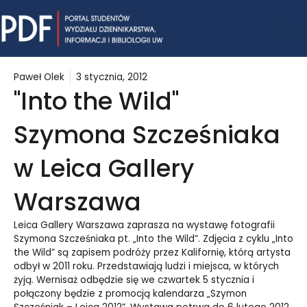
Skip
Mai
to
content
Me
Paweł Olek
3 stycznia, 2012
"Into the Wild"
Szymona Szcześniaka
w Leica Gallery
Warszawa
Leica Gallery Warszawa zaprasza na wystawę fotografii
Szymona Szcześniaka pt. „Into the Wild”.
Zdjęcia z cyklu
„Into
the Wild”
są zapisem podróży przez Kalifornię, którą artysta
odbył w 2011 roku.
Przedstawiają ludzi i miejsca, w których
żyją. Wernisaż odbędzie się we czwartek 5 stycznia i
połączony będzie z promocją kalendarza „Szymon