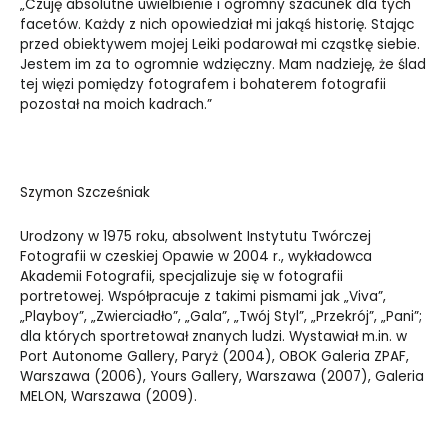
„Czuję absolutne uwielbienie i ogromny szacunek dla tych
facetów. Każdy z nich opowiedział mi jakąś historię. Stając
przed obiektywem mojej Leiki podarował mi cząstkę siebie.
Jestem im za to ogromnie wdzięczny. Mam nadzieję, że ślad
tej więzi pomiędzy fotografem i bohaterem fotografii
pozostał na moich kadrach.”
Szymon Szcześniak
Urodzony w 1975 roku, absolwent Instytutu Twórczej
Fotografii w czeskiej Opawie w 2004 r., wykładowca
Akademii Fotografii, specjalizuje się w fotografii
portretowej.
Współpracuje z takimi pismami jak „Viva”,
„Playboy”, „Zwierciadło”, „Gala”, „Twój Styl”, „Przekrój”, „Pani”;
dla których sportretował znanych ludzi. Wystawiał
m.in
. w
Port Autonome Gallery, Paryż (2004), OBOK Galeria ZPAF,
Warszawa (2006), Yours Gallery, Warszawa (2007), Galeria
MELON, Warszawa (2009).