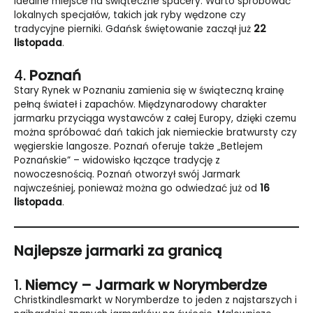
idealne miejsce na świąteczne spacery. Warto spróbować
lokalnych specjałów, takich jak ryby wędzone czy
tradycyjne pierniki. Gdańsk świętowanie zaczął już
22
listopada
.
4.
Poznań
Stary Rynek w Poznaniu zamienia się w świąteczną krainę
pełną świateł i zapachów. Międzynarodowy charakter
jarmarku przyciąga wystawców z całej Europy, dzięki czemu
można spróbować dań takich jak niemieckie bratwursty czy
węgierskie langosze. Poznań oferuje także „Betlejem
Poznańskie” – widowisko łączące tradycję z
nowoczesnością. Poznań otworzył swój Jarmark
najwcześniej, ponieważ można go odwiedzać już od
16
listopada
.
Najlepsze jarmarki za granicą
1.
Niemcy – Jarmark w Norymberdze
Christkindlesmarkt w Norymberdze to jeden z najstarszych i