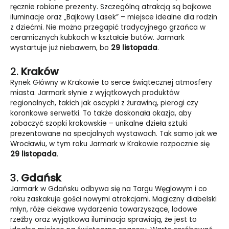
ręcznie robione prezenty. Szczególną atrakcją są bajkowe
iluminacje oraz „Bajkowy Lasek” – miejsce idealne dla rodzin
z dziećmi. Nie można przegapić tradycyjnego grzańca w
ceramicznych kubkach w kształcie butów. Jarmark
wystartuje już niebawem, bo
29 listopada
.
2.
Kraków
Rynek Główny w Krakowie to serce świątecznej atmosfery
miasta. Jarmark słynie z wyjątkowych produktów
regionalnych, takich jak oscypki z żurawiną, pierogi czy
koronkowe serwetki. To także doskonała okazja, aby
zobaczyć szopki krakowskie – unikalne dzieła sztuki
prezentowane na specjalnych wystawach. Tak samo jak we
Wrocławiu, w tym roku Jarmark w Krakowie rozpocznie się
29 listopada
.
3.
Gdańsk
Jarmark w Gdańsku odbywa się na Targu Węglowym i co
roku zaskakuje gości nowymi atrakcjami. Magiczny diabelski
młyn, róże ciekawe wydarzenia towarzyszące, lodowe
rzeźby oraz wyjątkowa iluminacja sprawiają, że jest to