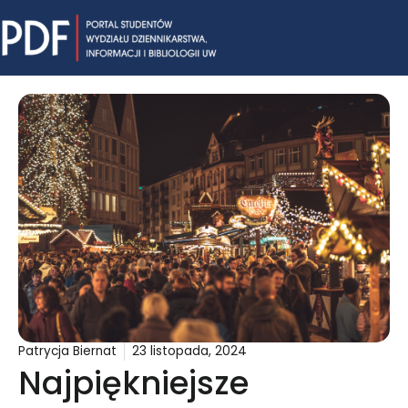
Skip
Mai
to
content
Me
Patrycja Biernat
23 listopada, 2024
Najpiękniejsze