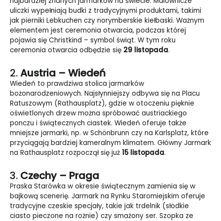
najbardziej znanych jarmarków na świecie. Malownicze
uliczki wypełniają budki z tradycyjnymi produktami, takimi
jak pierniki Lebkuchen czy norymberskie kiełbaski. Ważnym
elementem jest ceremonia otwarcia, podczas której
pojawia się Christkind – symbol świąt. W tym roku
ceremonia otwarcia odbędzie się
29 listopada
.
2.
Austria – Wiedeń
Wiedeń to prawdziwa stolica jarmarków
bożonarodzeniowych. Najsłynniejszy odbywa się na Placu
Ratuszowym (Rathausplatz), gdzie w otoczeniu pięknie
oświetlonych drzew można spróbować austriackiego
ponczu i świątecznych ciastek. Wiedeń oferuje także
mniejsze jarmarki, np. w Schönbrunn czy na Karlsplatz, które
przyciągają bardziej kameralnym klimatem. Główny Jarmark
na Rathausplatz rozpoczął się już
15 listopada
.
3.
Czechy – Praga
Praska Starówka w okresie świątecznym zamienia się w
bajkową scenerię. Jarmark na Rynku Staromiejskim oferuje
tradycyjne czeskie specjały, takie jak trdelnik (słodkie
ciasto pieczone na rożnie) czy smażony ser. Szopka ze