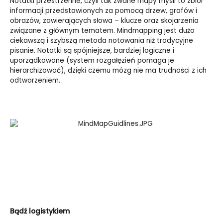
Notatki przestrzenne, czyli tak zwane mapy myśli to zbiór
informacji przedstawionych za pomocą drzew, grafów i
obrazów, zawierających słowa – klucze oraz skojarzenia
związane z głównym tematem. Mindmapping jest dużo
ciekawszą i szybszą metoda notowania niż tradycyjne
pisanie. Notatki są spójniejsze, bardziej logiczne i
uporządkowane (system rozgałęzień pomaga je
hierarchizować), dzięki czemu mózg nie ma trudności z ich
odtworzeniem.
Bądź logistykiem