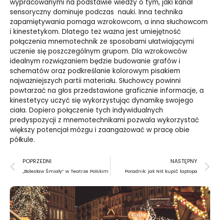
wypracowanymi na podstawie wiedzy o tym, jaki kanał
sensoryczny dominuje podczas nauki. Inna technika
zapamiętywania pomaga wzrokowcom, a inna słuchowcom
i kinestetykom. Dlatego też ważna jest umiejętność
połączenia mnemotechnik ze sposobami ułatwiającymi
uczenie się poszczególnym grupom. Dla wzrokowców
idealnym rozwiązaniem będzie budowanie grafów i
schematów oraz podkreślanie kolorowym pisakiem
najważniejszych partii materiału. Słuchowcy powinni
powtarzać na głos przedstawione graficznie informacje, a
kinestetycy uczyć się wykorzystując dynamikę swojego
ciała. Dopiero połączenie tych indywidualnych
predyspozycji z mnemotechnikami pozwala wykorzystać
większy potencjał mózgu i zaangażować w pracę obie
półkule.
Prev
N
POPRZEDNI
NASTĘPNY
„Bolesław Śmiały” w Teatrze Polskim
Poradnik: jak NIE kupić laptopa