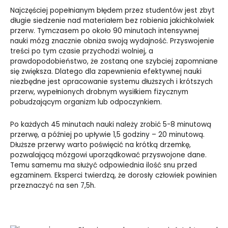
Najczęściej popełnianym błędem przez studentów jest zbyt
długie siedzenie nad materiałem bez robienia jakichkolwiek
przerw. Tymczasem po około 90 minutach intensywnej
nauki mózg znacznie obniża swoją wydajność. Przyswojenie
treści po tym czasie przychodzi wolniej, a
prawdopodobieństwo, że zostaną one szybciej zapomniane
się zwiększa. Dlatego dla zapewnienia efektywnej nauki
niezbędne jest opracowanie systemu dłuższych i krótszych
przerw, wypełnionych drobnym wysiłkiem fizycznym
pobudzającym organizm lub odpoczynkiem.
Po każdych 45 minutach nauki należy zrobić 5-8 minutową
przerwę, a później po upływie 1,5 godziny – 20 minutową.
Dłuższe przerwy warto poświęcić na krótką drzemkę,
pozwalającą mózgowi uporządkować przyswojone dane.
Temu samemu ma służyć odpowiednia ilość snu przed
egzaminem. Eksperci twierdzą, że dorosły człowiek powinien
przeznaczyć na sen 7,5h.