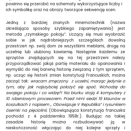
powinno się przerobić na schematy wykorzystujące liczby i
ich symbolikę oraz na obrazy tworzące sekwencję scen.
Jedną z bardziej znanych mnemotechnik (nazwa
określająca sposoby szybkiego zapamiętywania) jest
metoda „rzymskiego pokoju”. Uczący się musi wyobrazić
sobie w jak najdrobniejszych szczegółach dowolną
przestrzeń np. swój dom ze wszystkimi meblami, drogę na
uczelnię lub ulubioną kawiarnię. Następnie każdemu ze
sprzętów znajdujących się na tej przestrzeni należy
przyporządkować jakąś partię materiału do opanowania i
wymyślić do niej barwną historię związaną z tym sprzętem,
np. ucząc się historii zmian konstytucji Francuskich, można
zacząć tak:
wracam zmęczony z uczelni, marząc jedynie o
tym, aby jak najszybciej położyć się spać. Wchodzę do
swojego pokoju i co widzę?! Na biurku stoją 4 komputery z
10 rdzeniowym procesorem. Przed nimi siedzi 19 klaunów w
koszulkach z napisem „ Obowiązuje V Republika” i rysunkiem
ósemki na pięciolinii.
(Obowiązująca konstytucja francuska
pochodzi z 4 października 1958r.). Budując na takiej
zasadzie historię można rozbudowywać ją w
nieskończoność włączając do niej kolejne sprzęty i