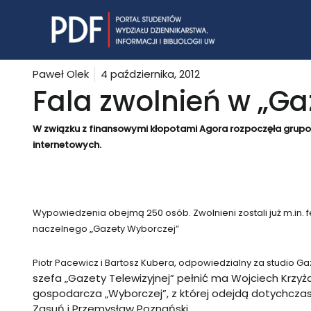
Skip
to
content
Paweł Olek
4 października, 2012
Fala zwolnień w „Ga
W związku z finansowymi kłopotami Agora rozpoczęła grupo
internetowych.
Wypowiedzenia obejmą 250 osób. Zwolnieni zostali już m.in. f
„
naczelnego
Gazety Wyborczej”
Piot
r Pacewicz i Bartosz Kubera, odpowiedzialny za studio Gaz
szefa „Gazety Telewizyjnej” pełnić ma Wojciech Krzyża
gospodarcza „Wyborczej”, z której odejdą dotychczas
Zasuń i Przemysław Poznański.