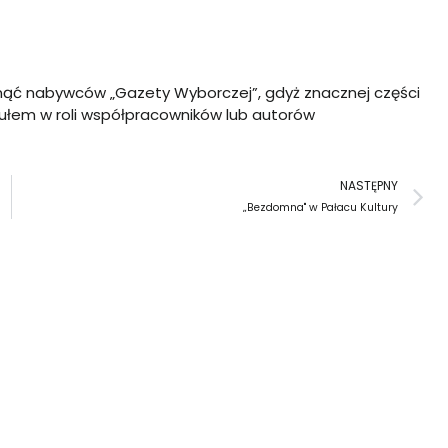
nąć nabywców „Gazety Wyborczej”, gdyż znacznej części
ułem w roli współpracowników lub autorów
N
NASTĘPNY
„Bezdomna" w Pałacu Kultury