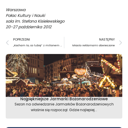
Warszawa
Pałac Kultury i Nauki
sala im. Stefana Kisielewskiego
20-27 października 2012
Prev
N
POPRZEDNI
NASTĘPNY
„Kocham to, co lubię” z milionem widzów
Miasto reklamami obwieszone
Najpiękniejsze Jarmarki Bożonarodzeniowe
Sezon na odwiedzanie Jarmarków Bożonarodzeniowych
właśnie się rozpoczął. Gdzie najlepiej...