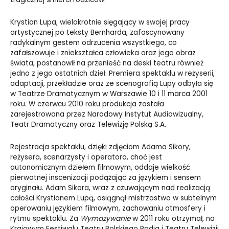
Krystian Lupa, wielokrotnie sięgający w swojej pracy
artystycznej po teksty Bernharda, zafascynowany
radykalnym gestem odrzucenia wszystkiego, co
zafałszowuje i zniekształca człowieka oraz jego obraz
świata, postanowił na przenieść na deski teatru również
jedno z jego ostatnich dzieł. Premiera spektaklu w reżyserii,
adaptacji, przekładzie oraz ze scenografią Lupy odbyła się
w Teatrze Dramatycznym w Warszawie 10 i 11 marca 2001
roku. W czerwcu 2010 roku produkcja została
zarejestrowana przez Narodowy Instytut Audiowizualny,
Teatr Dramatyczny oraz Telewizję Polską S.A.
Rejestracja spektaklu, dzięki zdjęciom Adama Sikory,
reżysera, scenarzysty i operatora, choć jest
autonomicznym dziełem filmowym, oddaje wielkość
pierwotnej inscenizacji podążając za językiem i sensem
oryginału. Adam Sikora, wraz z czuwającym nad realizacją
całości Krystianem Lupą, osiągnął mistrzostwo w subtelnym
operowaniu językiem filmowym, zachowaniu atmosfery i
rytmu spektaklu. Za
Wymazywanie
w 2011 roku otrzymał, na
Krajowym Festiwalu Teatru Polskiego Radia i Teatru Telewizji