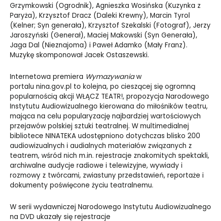
Grzymkowski (Ogrodnik), Agnieszka Wosińska (Kuzynka z
Paryża), Krzysztof Dracz (Daleki Krewny), Marcin Tyrol
(Kelner; Syn generała), Krzysztof Szekalski (Fotograf), Jerzy
Jaroszyński (Generał), Maciej Makowski (Syn Generała),
Jaga Dal (Nieznajoma) i Paweł Adamko (Mały Franz).
Muzykę skomponował Jacek Ostaszewski.
Internetowa premiera
Wymazywania
w
portalu
nina.gov.pl
to kolejna, po cieszącej się ogromną
popularnością akcji WŁĄCZ TEATR!, propozycja Narodowego
Instytutu Audiowizualnego kierowana do miłośników teatru,
mająca na celu popularyzację najbardziej wartościowych
przejawów polskiej sztuki teatralnej. W multimedialnej
bibliotece NINATEKA udostępniono dotychczas blisko 200
audiowizualnych i audialnych materiałów związanych z
teatrem, wśród nich m.in. rejestracje znakomitych spektakli,
archiwalne audycje radiowe i telewizyjne, wywiady i
rozmowy z twórcami, zwiastuny przedstawień, reportaże i
dokumenty poświęcone życiu teatralnemu.
W serii wydawniczej Narodowego Instytutu Audiowizualnego
na DVD ukazały się rejestracje