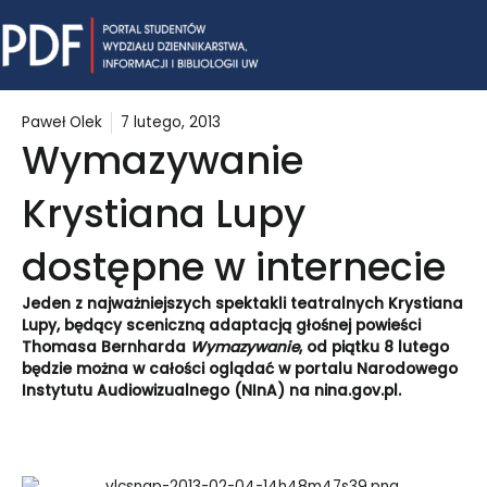
Skip
Mai
to
content
Me
Paweł Olek
7 lutego, 2013
Wymazywanie
Krystiana Lupy
dostępne w internecie
Jeden z najważniejszych spektakli teatralnych Krystiana
Lupy, będący sceniczną adaptacją głośnej powieści
Thomasa Bernharda
Wymazywanie
, od piątku 8 lutego
będzie można w całości oglądać w portalu Narodowego
Instytutu Audiowizualnego (NInA) na
nina.gov.pl
.