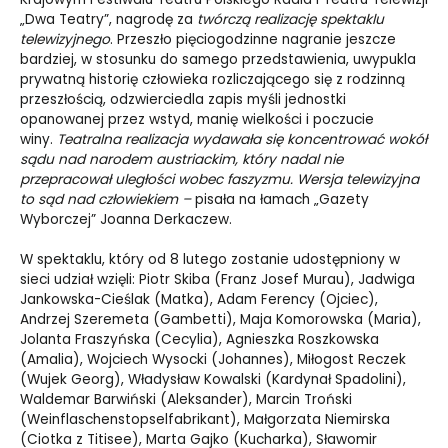
„Dwa Teatry”, nagrodę za
twórczą realizację spektaklu
telewizyjnego
. Przeszło pięciogodzinne nagranie jeszcze
bardziej, w stosunku do samego przedstawienia, uwypukla
prywatną historię człowieka rozliczającego się z rodzinną
przeszłością, odzwierciedla zapis myśli jednostki
opanowanej przez wstyd, manię wielkości i poczucie
winy.
Teatralna realizacja wydawała się koncentrować wokół
sądu nad narodem austriackim, który nadal nie
przepracował uległości wobec faszyzmu. Wersja telewizyjna
to sąd nad człowiekiem –
pisała na łamach „Gazety
Wyborczej” Joanna Derkaczew.
W spektaklu, który od 8 lutego zostanie udostępniony w
sieci udział wzięli: Piotr Skiba (Franz Josef Murau), Jadwiga
Jankowska-Cieślak (Matka), Adam Ferency (Ojciec),
Andrzej Szeremeta (Gambetti), Maja Komorowska (Maria),
Jolanta Fraszyńska (Cecylia), Agnieszka Roszkowska
(Amalia), Wojciech Wysocki (Johannes), Miłogost Reczek
(Wujek Georg), Władysław Kowalski (Kardynał Spadolini),
Waldemar Barwiński (Aleksander), Marcin Troński
(Weinflaschenstopselfabrikant), Małgorzata Niemirska
(Ciotka z Titisee), Marta Gajko (Kucharka), Sławomir