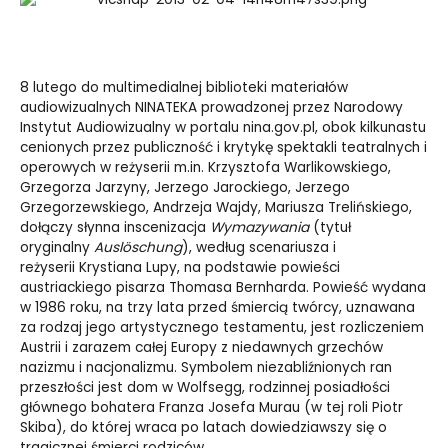
8 lutego do multimedialnej biblioteki materiałów
audiowizualnych NINATEKA prowadzonej przez Narodowy
Instytut Audiowizualny w portalu
nina.gov.pl
, obok kilkunastu
cenionych przez publiczność i krytykę spektakli teatralnych i
operowych w reżyserii m.in. Krzysztofa Warlikowskiego,
Grzegorza Jarzyny, Jerzego Jarockiego, Jerzego
Grzegorzewskiego, Andrzeja Wajdy, Mariusza Trelińskiego,
dołączy słynna inscenizacja
Wymazywania
(tytuł
oryginalny
Auslöschung
), według scenariusza i
reżyserii Krystiana Lupy, na podstawie powieści
austriackiego pisarza Thomasa Bernharda. Powieść wydana
w 1986 roku, na trzy lata przed śmiercią twórcy, uznawana
za rodzaj jego artystycznego testamentu, jest rozliczeniem
Austrii i zarazem całej Europy z niedawnych grzechów
nazizmu i nacjonalizmu. Symbolem niezabliźnionych ran
przeszłości jest dom w Wolfsegg, rodzinnej posiadłości
głównego bohatera Franza Josefa Murau (w tej roli Piotr
Skiba), do której wraca po latach dowiedziawszy się o
tragicznej śmierci rodziców.