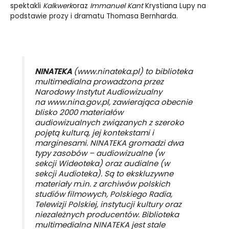
spektakli
Kalkwerk
oraz
Immanuel Kant
Krystiana Lupy na
podstawie prozy i dramatu Thomasa Bernharda.
NINATEKA
(
www.ninateka.pl
) to biblioteka
multimedialna prowadzona przez
Narodowy Instytut Audiowizualny
na
www.nina.gov.pl
, zawierająca obecnie
blisko 2000 materiałów
audiowizualnych związanych z szeroko
pojętą kulturą, jej kontekstami i
marginesami. NINATEKA gromadzi dwa
typy zasobów – audiowizualne (w
sekcji Wideoteka) oraz audialne (w
sekcji Audioteka). Są to ekskluzywne
materiały m.in. z archiwów polskich
studiów filmowych, Polskiego Radia,
Telewizji Polskiej, instytucji kultury oraz
niezależnych producentów. Biblioteka
multimedialna NINATEKA jest stale