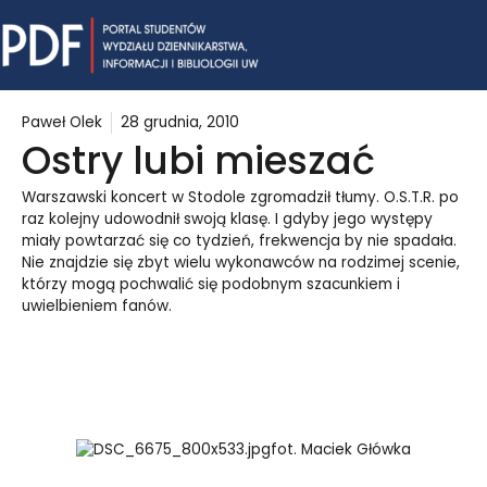
Skip
Mai
to
content
Me
Paweł Olek
28 grudnia, 2010
Ostry lubi mieszać
Warszawski koncert w Stodole zgromadził tłumy. O.S.T.R. po
raz kolejny udowodnił swoją klasę. I gdyby jego występy
miały powtarzać się co tydzień, frekwencja by nie spadała.
Nie znajdzie się zbyt wielu wykonawców na rodzimej scenie,
którzy mogą pochwalić się podobnym szacunkiem i
uwielbieniem fanów.
fot. Maciek Główka