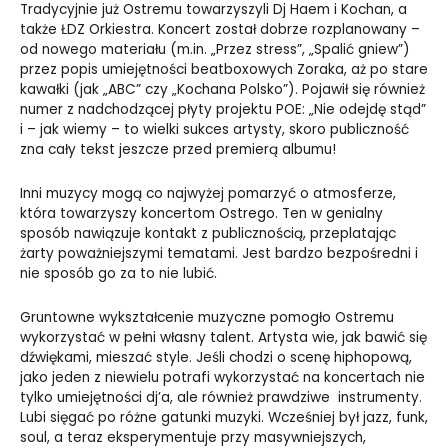
Tradycyjnie już Ostremu towarzyszyli Dj Haem i Kochan, a
także ŁDZ Orkiestra. Koncert został dobrze rozplanowany –
od nowego materiału (m.in. „Przez stress”, „Spalić gniew”)
przez popis umiejętności beatboxowych Zoraka, aż po stare
kawałki (jak „ABC” czy „Kochana Polsko”). Pojawił się również
numer z nadchodzącej płyty projektu POE: „Nie odejdę stąd”
i – jak wiemy – to wielki sukces artysty, skoro publiczność
zna cały tekst jeszcze przed premierą albumu!
Inni muzycy mogą co najwyżej pomarzyć o atmosferze,
która towarzyszy koncertom Ostrego. Ten w genialny
sposób nawiązuje kontakt z publicznością, przeplatając
żarty poważniejszymi tematami. Jest bardzo bezpośredni i
nie sposób go za to nie lubić.
Gruntowne wykształcenie muzyczne pomogło Ostremu
wykorzystać w pełni własny talent. Artysta wie, jak bawić się
dźwiękami, mieszać style. Jeśli chodzi o scenę hiphopową,
jako jeden z niewielu potrafi wykorzystać na koncertach nie
tylko umiejętności dj’a, ale również prawdziwe instrumenty.
Lubi sięgać po różne gatunki muzyki. Wcześniej był jazz, funk,
soul, a teraz eksperymentuje przy masywniejszych,