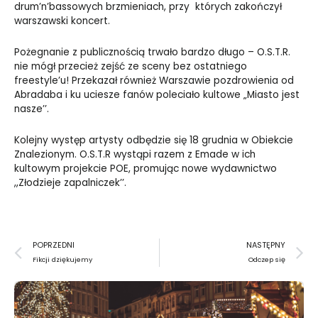
drum’n’bassowych brzmieniach, przy których zakończył
warszawski koncert.
Pożegnanie z publicznością trwało bardzo długo – O.S.T.R.
nie mógł przecież zejść ze sceny bez ostatniego
freestyle’u! Przekazał również Warszawie pozdrowienia od
Abradaba i ku uciesze fanów poleciało kultowe „Miasto jest
nasze’’.
Kolejny występ artysty odbędzie się 18 grudnia w Obiekcie
Znalezionym. O.S.T.R wystąpi razem z Emade w ich
kultowym projekcie POE, promując nowe wydawnictwo
,,Złodzieje zapalniczek’’.
Prev
N
POPRZEDNI
NASTĘPNY
Fikcji dziękujemy
Odczep się