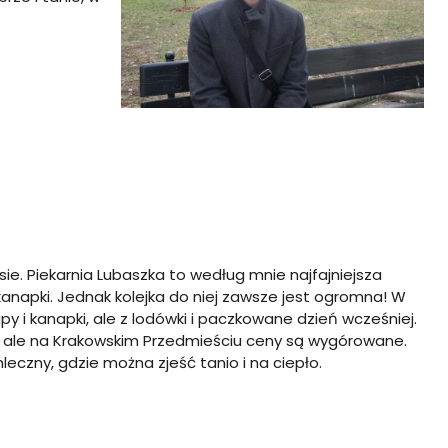
e. Piekarnia Lubaszka to według mnie najfajniejsza
 kanapki. Jednak kolejka do niej zawsze jest ogromna! W
y i kanapki, ale z lodówki i paczkowane dzień wcześniej.
ść, ale na Krakowskim Przedmieściu ceny są wygórowane.
eczny, gdzie można zjeść tanio i na ciepło.