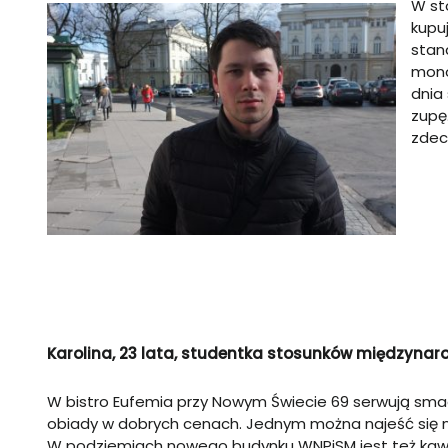
W st
kupu
stan
mono
dnia
zupę.
zdec
Karolina, 23 lata, studentka stosunków międzyna
W bistro Eufemia przy Nowym Świecie 69 serwują sm
obiady w dobrych cenach. Jednym można najeść się n
W podziemiach nowego budynku WNPiSM jest też kawi