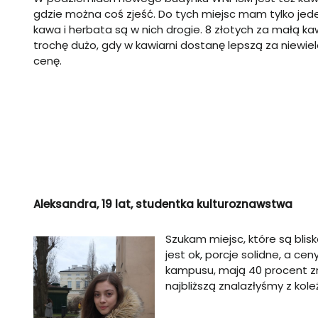
gdzie można coś zjeść. Do tych miejsc mam tylko jed
kawa i herbata są w nich drogie. 8 złotych za małą ka
trochę dużo, gdy w kawiarni dostanę lepszą za niewie
cenę.
Aleksandra, 19 lat, studentka kulturoznawstwa
Szukam miejsc, które są blis
jest ok, porcje solidne, a ce
kampusu, mają 40 procent zni
najbliższą znalazłyśmy z kol