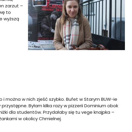
en zarzut –
wę to
le wyższą
ko i można w nich zjeść szybko. Bufet w Starym BUW-ie
ny przystępne. Byłam kilka razy w pizzerii Dominium obok
żki dla studentów. Przydałaby się tu vege knajpka –
eżankami w okolicy Chmielnej.