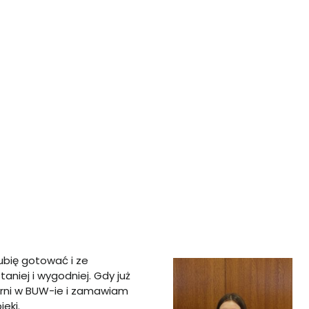
ubię gotować i ze
aniej i wygodniej. Gdy już
rni w BUW-ie i zamawiam
eki.