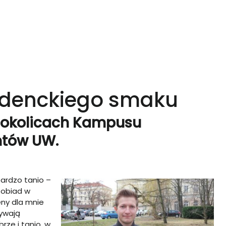
udenckiego smaku
w okolicach Kampusu
ntów UW.
bardzo tanio –
 obiad w
ny dla mnie
bywają
ze i tanio, w