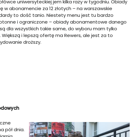
ołówce uniwersyteckiej jem kilka razy w tygodniu. Obiady
ję w abonamencie za 12 złotych – na warszawskie
dardy to dość tanio. Niestety menu jest tu bardzo
tonne i ograniczone – obiady abonamentowe danego
 są dla wszystkich takie same, do wyboru mam tylko
 Większą i lepszą ofertę ma Rewers, ale jest za to
ydowanie droższy.
rodowych
aczne
a pół dnia.
arnia,