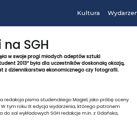
Kultura
Wydarzen
 na SGH
jęła w swoje progi młodych adeptów sztuki
tudent 2013” była dla uczestników doskonałą okazją,
tat z dziennikarstwa ekonomicznego czy fotografii.
ała redakcja pisma studenckiego Magiel, jako próbę oceny
 W tym roku IX edycja wydarzenia, którego patronem
ęła do sal wykładowych SGH redakcje m.in. z Gdańska,