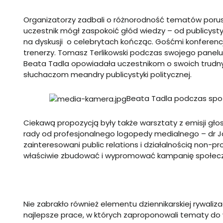
Organizatorzy zadbali o różnorodność tematów porus
uczestnik mógł zaspokoić głód wiedzy – od publicystyki
na dyskusji o celebrytach kończąc. Gośćmi konferenc
trenerzy. Tomasz Terlikowski podczas swojego panelu
Beata Tadla opowiadała uczestnikom o swoich trudnych 
słuchaczom meandry publicystyki politycznej.
Beata Tadla podczas spot
Ciekawą propozycją były także warsztaty z emisji głos
rady od profesjonalnego logopedy medialnego
–
dr J
zainteresowani public relations i działalnością non-p
właściwie zbudować i wypromować kampanię społec
Nie zabrakło również elementu dziennikarskiej rywaliza
najlepsze prace, w których zaproponowali tematy do w