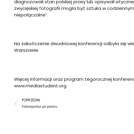
diagnozowali stan polskiej prasy lub opisywali etyczn
zwycięskiej fotografii mogła być sztuka w codziennym ż
niepołączalne”.
Na zakończenie dwudniowej konferencji odbyła się wi
Warszawie.
Więcej informacji oraz program tegorocznej konferenc
www.mediastudent.org
.
Prev
POPRZEDNI
Fotoreportaż po polsku