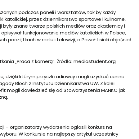
zanych podczas paneli i warsztatów, tak by każdy
 katolickiej, przez dziennikarstwo sportowe i kulinarne,
ji były znane twarze polskich mediów oraz akademicy i
 opisywał funkcjonowanie mediów katolickich w Polsce,
początkach w radiu i telewizji, a Paweł Lisicki objaśniał
kania „Praca z kamerą”. Źródło: mediastudent.org
u, dzięki którym przyszli radiowcy mogli uzyskać cenne
agody Bloch z Instytutu Dziennikarstwa UW. Z kolei
rofit mogli dowiedzieć się od Stowarzyszenia MANKO jak
zną.
cji – organizatorzy wydarzenia ogłosili konkurs na
yboru. W konkursie na najlepszy artykuł uczestnicy