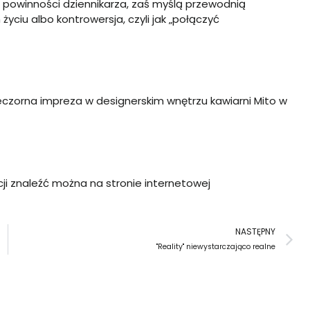
e powinności dziennikarza, zaś myślą przewodnią
yciu albo kontrowersja, czyli jak „połączyć
eczorna impreza w designerskim wnętrzu kawiarni Mito w
ji znaleźć można na stronie internetowej
N
NASTĘPNY
"Reality" niewystarczająco realne