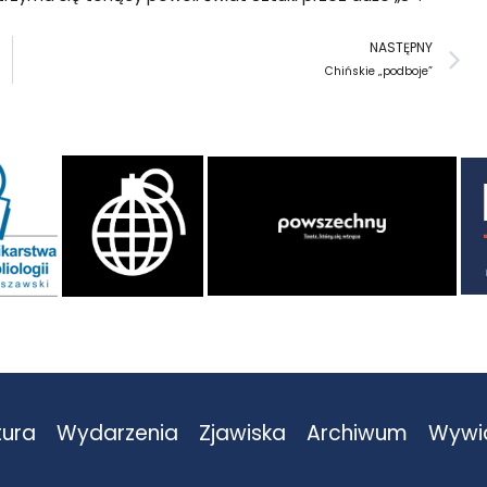
N
NASTĘPNY
Chińskie „podboje”
tura
Wydarzenia
Zjawiska
Archiwum
Wywi