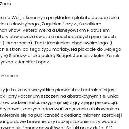
u na Woli, z koronnym przykładem plakatu do spektaklu
alu telewizyjnego „Zagubieni” czy z „Koziołkiem
man Show” Petera Weira a Disneyowskim Piotrusiem
 który obwieszcza światu o nadchodzących premierach
(Lorenzaccio). Teatr Kamienica, choć swoim logo (i
nie stroni od tego typu mariaży. Na plakacie do „Mojego
nę Sieńczyłło jako polską Bridget Jonnes, z kolei „Za rok
yczna z Jennifer Lopez.
 je to, że we wszystkich pierwiastek teatralności jest
jak Harry Potter umieszczeni na abstrakcyjnym tle. Unika
orów codzienności, rezygnuje się z gry z jego percepcją.
 który powoli zaczyna odczuwać zmęczenie atakowaniem
twieranie się na publiczność określaną mianem szerokiej i
wangardowe brewerie, czy raczej szukanie niszy wobec
j trzyma się tonący powoli świat Sztuki przez duże „S”?