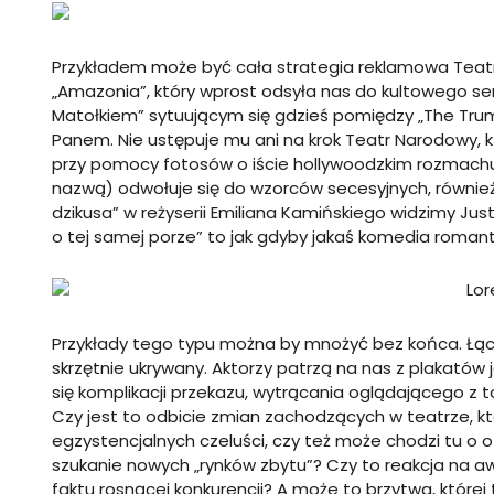
Przykładem może być cała strategia reklamowa Teatr
„Amazonia”, który wprost odsyła nas do kultowego seri
Matołkiem” sytuującym się gdzieś pomiędzy „The Tru
Panem. Nie ustępuje mu ani na krok Teatr Narodowy,
przy pomocy fotosów o iście hollywoodzkim rozmachu 
nazwą) odwołuje się do wzorców secesyjnych, również 
dzikusa” w reżyserii Emiliana Kamińskiego widzimy Justy
o tej samej porze” to jak gdyby jakaś komedia romant
Przykłady tego typu można by mnożyć bez końca. Łączy
skrzętnie ukrywany. Aktorzy patrzą na nas z plakatów 
się komplikacji przekazu, wytrącania oglądającego z t
Czy jest to odbicie zmian zachodzących w teatrze,
egzystencjalnych czeluści, czy też może chodzi tu o o
szukanie nowych „rynków zbytu”? Czy to reakcja na a
faktu rosnącej konkurencji? A może to brzytwa, które