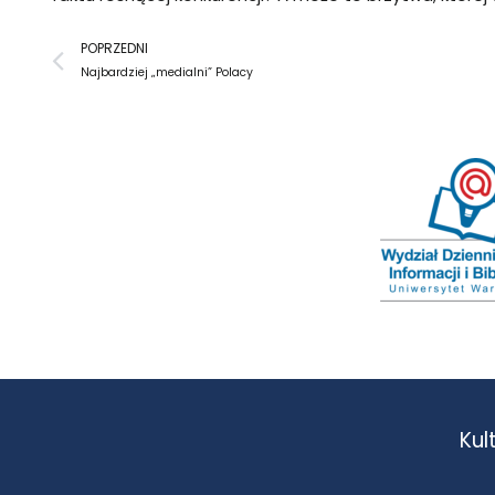
Prev
POPRZEDNI
Najbardziej „medialni” Polacy
Kul