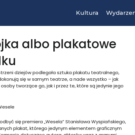
Kultura
Wydarzen
ojka albo plakatowe
dku
trzeni dziejów podlegała sztuka plakatu teatralnego,
 dokonują się w samym teatrze, a nade wszystko – jak
osoby tworzące go, jak i przez te, które są jedynie jego
 odbyć się premiera „Wesela” Stanisława Wyspiańskiego,
wanych plakat, którego jedynym elementem graficznym
informacje dotyczące autora, aktorów wraz z granymi