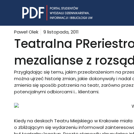
Skip
to
content
Paweł Olek
9 listopada, 2011
Teatralna PReriestr
mezalianse z rozsą
Przyglądając się temu, jakim przeobrażeniom na przes
można ujrzeć historię zmian, jakie dokonywały i nadal
zmienia się sposób patrzenia na teatr, zarówno przez 
potencjalnymi odbiorcami i… klientami.
Kiedy na deskach Teatru Miejskiego w Krakowie miała
o zbliżającym się wydarzeniu informował zaintereso
był teatralny logotyp. Resztę stanowiły skrupulatne 