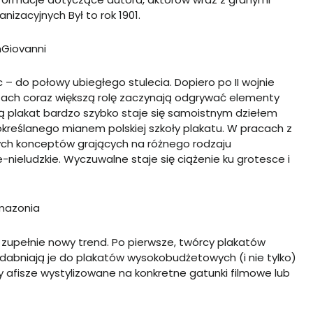
anizacyjnych Był to rok 1901.
 – do połowy ubiegłego stulecia. Dopiero po II wojnie
tach coraz większą rolę zaczynają odgrywać elementy
ną plakat bardzo szybko staje się samoistnym dziełem
 określanego mianem polskiej szkoły plakatu. W pracach z
ych konceptów grających na różnego rodzaju
-nieludzkie. Wyczuwalne staje się ciążenie ku grotesce i
zupełnie nowy trend. Po pierwsze, twórcy plakatów
podabniają je do plakatów wysokobudżetowych (i nie tylko)
 afisze wystylizowane na konkretne gatunki filmowe lub