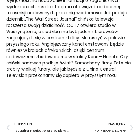
wyłączność na nadawanie informacji o zagranicznych
wydarzeniach, reszta stacji ma obowiązek codziennej
transmisji nadawanych przez nią wiadomości. Jak podaje
dziennik „The Wall Street Journal” chińska telewizja
rozszerza swoją działalność. CCTV otwiera studio w
Waszyngtonie, a siedzibą ma być jeden z biurowców
znajdujących się w centrum stolicy. Ma ruszyć w połowie
przyszłego roku. Anglojęzyczny kanał emitowany będzie
również w krajach afrykańskich, dzięki centrum
nadawczemu zbudowanemu w stolicy Kenii – Nairobi. Czy
chiński nadawca podbije świat? Samochody firmy Tata nie
zrobiły wielkiej furory, ale jak będzie z China Central
Television przekonamy się dopiero w przyszłym roku.
Prev
N
POPRZEDNI
NASTĘPNY
Teatralna PReriestrojka albo plakatowe mezalianse z rozsądku
NO PIEROGIS, NO GIG