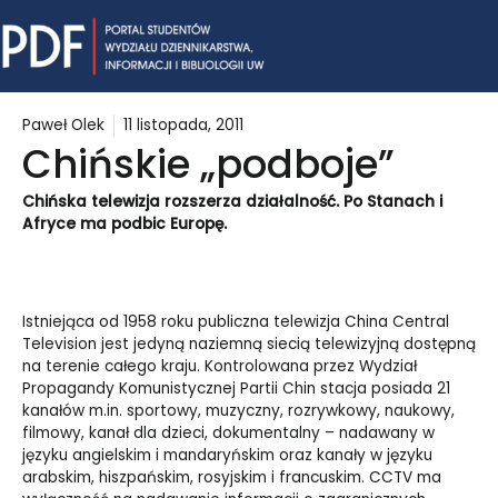
Skip
Mai
to
content
Me
Paweł Olek
11 listopada, 2011
Chińskie „podboje”
Chińska telewizja rozszerza działalność. Po Stanach i
Afryce ma podbic Europę.
Istniejąca od 1958 roku publiczna telewizja China Central
Television jest jedyną naziemną siecią telewizyjną dostępną
na terenie całego kraju. Kontrolowana przez Wydział
Propagandy Komunistycznej Partii Chin stacja posiada 21
kanałów m.in. sportowy, muzyczny, rozrywkowy, naukowy,
filmowy, kanał dla dzieci, dokumentalny – nadawany w
języku angielskim i mandaryńskim oraz kanały w języku
arabskim, hiszpańskim, rosyjskim i francuskim. CCTV ma