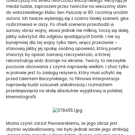
towarzyszą mu słowa twórczości Baczyńskiego. Recytują je
młodzi ludzie, zaproszeni przez twórców na wieczorny slam
do warszawskiego klubu
Sen Pszczoły
w 90. rocznicę urodzin
autora. Ich twarze wyłaniają się z czarno-białej scenerii, głos
rozbrzmiewa w ciszy. Po chwili sceneria przechodzi w
surowy obraz wojny, słowa jednak nie milkną, toczą się dalej,
jakby substytut dla odgłosu spadających bomb. I nie są
bynajmniej dla tej wojny tylko tłem, wręcz przeciwnie –
stanowią jakby jej opokę; osobną opowieść, którą poeta
stworzył, by opisać zastaną rzeczywistość, a której
rekonstrukcję widz dostaje na ekranie. Tworzy to niezwykłe
poczucie obcowania z czymś naprawdę wielkim. I choć tylko
w połowie jest to zasługą reżysera, który musi uchylić się
przed talentem Baczyńskiego, to filmowa interpretacja
naprawdę budzi szacunek unikalnością i rozmachem
przedsięwzięcia na skalę absolutnie wyjątkową w polskiej
kinematografii.
Można czynić zarzut Piwowarskiemu, że jego obraz jest
zbytnio wyidealizowany, nie było jednak wcale jego ambicją