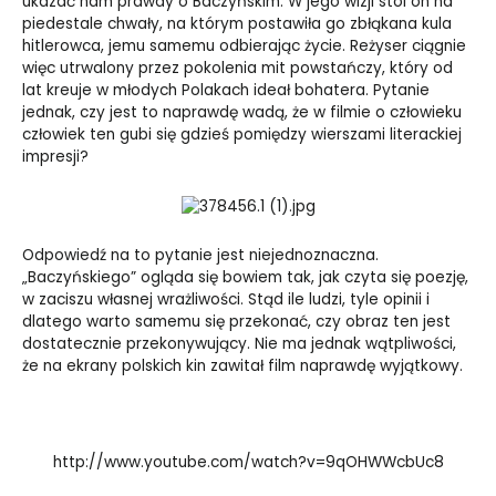
ukazać nam prawdy o Baczyńskim. W jego wizji stoi on na
piedestale chwały, na którym postawiła go zbłąkana kula
hitlerowca, jemu samemu odbierając życie. Reżyser ciągnie
więc utrwalony przez pokolenia mit powstańczy, który od
lat kreuje w młodych Polakach ideał bohatera. Pytanie
jednak, czy jest to naprawdę wadą, że w filmie o człowieku
człowiek ten gubi się gdzieś pomiędzy wierszami literackiej
impresji?
Odpowiedź na to pytanie jest niejednoznaczna.
„Baczyńskiego” ogląda się bowiem tak, jak czyta się poezję,
w zaciszu własnej wrażliwości. Stąd ile ludzi, tyle opinii i
dlatego warto samemu się przekonać, czy obraz ten jest
dostatecznie przekonywujący. Nie ma jednak wątpliwości,
że na ekrany polskich kin zawitał film naprawdę wyjątkowy.
http://www.youtube.com/watch?v=9qOHWWcbUc8