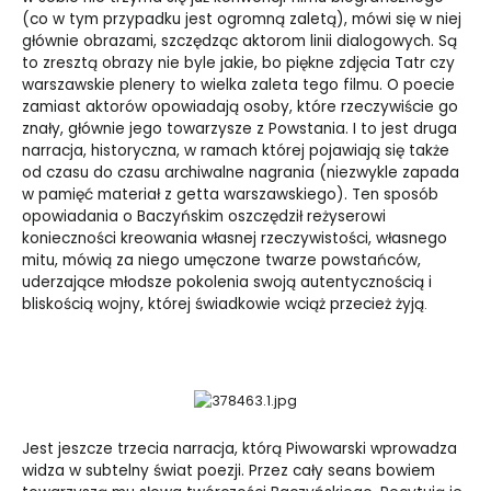
(co w tym przypadku jest ogromną zaletą), mówi się w niej
głównie obrazami, szczędząc aktorom linii dialogowych. Są
to zresztą obrazy nie byle jakie, bo piękne zdjęcia Tatr czy
warszawskie plenery to wielka zaleta tego filmu. O poecie
zamiast aktorów opowiadają osoby, które rzeczywiście go
znały, głównie jego towarzysze z Powstania. I to jest druga
narracja, historyczna, w ramach której pojawiają się także
od czasu do czasu archiwalne nagrania (niezwykle zapada
w pamięć materiał z getta warszawskiego). Ten sposób
opowiadania o Baczyńskim oszczędził reżyserowi
konieczności kreowania własnej rzeczywistości, własnego
mitu, mówią za niego umęczone twarze powstańców,
uderzające młodsze pokolenia swoją autentycznością i
bliskością wojny, której świadkowie wciąż przecież żyją
.
Jest jeszcze trzecia narracja, którą Piwowarski wprowadza
widza w subtelny świat poezji. Przez cały seans bowiem