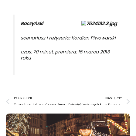
Baczyński
scenariusz i reżyseria: Kordian Piwowarski
czas: 70 minut, premiera: 15 marca 2013
roku
Prev
N
POPRZEDNI
NASTĘPNY
Zamach na Juliusza Cezara: Senat we krwi
Dziewięć jesiennych kul – Francuz zabija polskiego muzyka