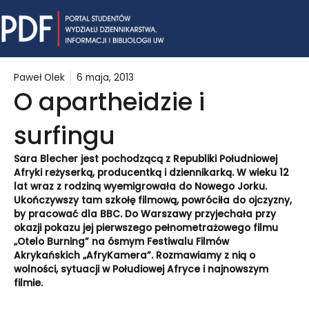
Skip
Mai
to
content
Me
Paweł Olek
6 maja, 2013
O apartheidzie i
surfingu
Sara Blecher jest pochodzącą z Republiki Południowej
Afryki reżyserką, producentką i dziennikarką. W wieku 12
lat wraz z rodziną wyemigrowała do Nowego Jorku.
Ukończywszy tam szkołę filmową, powróciła do ojczyzny,
by pracować dla BBC. Do Warszawy przyjechała przy
okazji pokazu jej pierwszego pełnometrażowego filmu
„Otelo Burning” na ósmym Festiwalu Filmów
Akrykańskich „AfryKamera”. Rozmawiamy z nią o
wolności, sytuacji w Połudiowej Afryce i najnowszym
filmie.