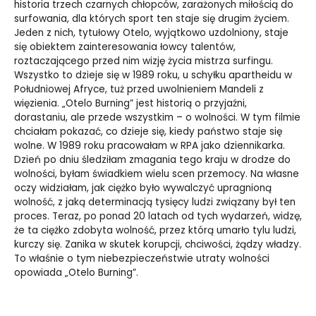
historia trzech czarnych chłopców, zarażonych miłością do
surfowania, dla których sport ten staje się drugim życiem.
Jeden z nich, tytułowy Otelo, wyjątkowo uzdolniony, staje
się obiektem zainteresowania łowcy talentów,
roztaczającego przed nim wizję życia mistrza surfingu.
Wszystko to dzieje się w 1989 roku, u schyłku apartheidu w
Południowej Afryce, tuż przed uwolnieniem Mandeli z
więzienia. „Otelo Burning” jest historią o przyjaźni,
dorastaniu, ale przede wszystkim – o wolności. W tym filmie
chciałam pokazać, co dzieje się, kiedy państwo staje się
wolne. W 1989 roku pracowałam w RPA jako dziennikarka.
Dzień po dniu śledziłam zmagania tego kraju w drodze do
wolności, byłam świadkiem wielu scen przemocy. Na własne
oczy widziałam, jak ciężko było wywalczyć upragnioną
wolność, z jaką determinacją tysięcy ludzi związany był ten
proces. Teraz, po ponad 20 latach od tych wydarzeń, widzę,
że ta ciężko zdobyta wolność, przez którą umarło tylu ludzi,
kurczy się. Zanika w skutek korupcji, chciwości, żądzy władzy.
To właśnie o tym niebezpieczeństwie utraty wolności
opowiada „Otelo Burning”.