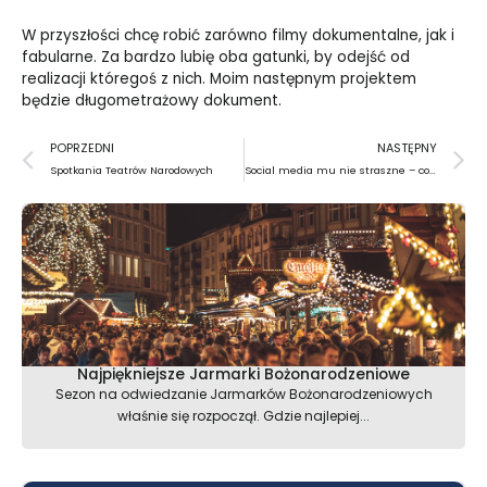
W przyszłości chcę robić zarówno filmy dokumentalne, jak i
fabularne. Za bardzo lubię oba gatunki, by odejść od
realizacji któregoś z nich. Moim następnym projektem
będzie długometrażowy dokument.
Prev
N
POPRZEDNI
NASTĘPNY
Spotkania Teatrów Narodowych
Social media mu nie straszne – content designer
Najpiękniejsze Jarmarki Bożonarodzeniowe
Sezon na odwiedzanie Jarmarków Bożonarodzeniowych
właśnie się rozpoczął. Gdzie najlepiej...