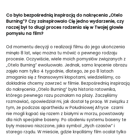
Co było bezpośrednią inspiracją do nakręcenia „Otelo
Burning”? Czy zainspirowało Cię jedno wydarzenie, czy
raczej był to długi proces rodzenia się w Twojej głowie
pomysłu na film?
Od momentu decyzji o realizacji filmu do jego ukończenia
minęło 8 lat, więc można tu mówić o pewnego rodzaju
procesie. Oczywiście, wiele moich pomysłów związanych z
„Otelo Burning” ewoluowało. Jednak, samo kręcenie obrazu
zajęło nam tylko 4 tygodnie, dlatego, że po 8 latach
zmagania się z finansowymi kłopotami, wiedzieliśmy, co
dokładnie chcemy zawrzeć w filmie. Bezpośrednią inspiracją
do nakręcenia „Otelo Burning” była historia ratownika,
którego pewnego razu poznałam na plaży. Zaczęliśmy
rozmawiać, opowiedział mi, jak dostał tę pracę. W związku z
tym, że podczas apartheidu w Południowej Afryce czarni
nie mogli kąpać się razem z białymi w morzu, powstawały
dla nich specjalne baseny. Po obaleniu systemu baseny te
były masowo niszczone, jako symbol „złych czasów” i
starego rządu. W mieście, gdzie kręciliśmy film ocalał tylko