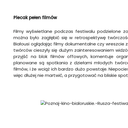
Plecak pełen filmów
Filmy wyświetlane podczas festiwalu podzielone zost
można było zagłębić się w retrospektywę twórczośc
Białousi oglądając filmy dokumentalne czy wreszcie z
twórców cieszyły się dużym zainteresowaniem widzów
przyjść na blok filmów offowych, komentuje organiz
planowane są spotkania z dziełami młodych twórcó
filmów, i że wciąż ich bardzo dużo powstaje. Niepoci
więc dłużej nie martwić, a przygotować na bliskie spo