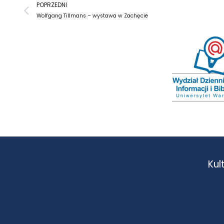
Prev
POPRZEDNI
Wolfgang Tillmans – wystawa w Zachęcie
Kul