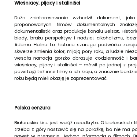
Wieśniacy, pijacy i staliniści
Duże zainteresowanie wzbudził dokument, jak
proponowanych filmów dokumentalnych znalazły
dokumentalistki oraz produkcje kanału Belsat. Histo
biedy, braku perspektyw i nadziei, alkoholizmu, bezr
Adama Halina to historia szarego podwórka zarej
skwerze zmienia kolor, mijają pory roku, a ludzie niez
wesoła narracja gorzko obrazuje codzienność i bar
wieśniacy, pijacy i staliniści – mówił po jednej z proj
powstają też inne filmy o ich kraju, o znacznie bard
roku będą mieli okazję je zaprezentować.
Polska cenzura
Białoruskie kino jest wciąż nieodkryte. O białoruskich
trzeba z góry nastawić się na porażkę, bo nie ma pols
nawet w internecie. Jedyną informacją o filmach „Bul