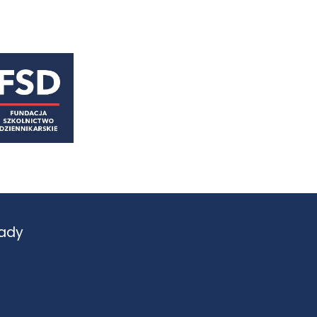
astępny
ady