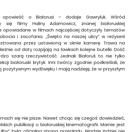
o opowieść o Białorusi – dodaje Gawryluk. Wśród
 się filmy Haliny Adamowicz, znanej białoruskiej
rie opowiadane w filmach najczęściej dotyczyły tematów
obocia i zacofania. „Święto na naszej ulicy” w reżyserii
estrowana przez ustawioną w oknie kamerę. Trawa na
ależnie od daty rozpijają na ławkach kolejne butelki. Dość
dzo szarą rzeczywistość. Jednak Białoruś to nie tylko
ekcji białoruski krytyk. Inni twórcy zgodnie podkreślali, że
ziej pozytywnym wydźwięku i mają nadzieję, że w przyszłym
 filmach się nie pisze. Nawet chcąc się czegoś dowiedzieć,
kich publikacji o białoruskiej kinematografii. Marnie jest
by” była oficjalna strona przeglądu. Nigdzie indziej nie