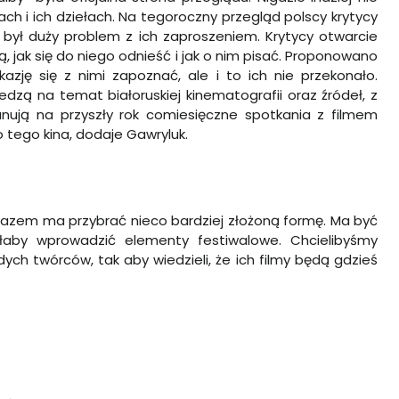
ach i ich dziełach. Na tegoroczny przegląd polscy krytycy
e był duży problem z ich zaproszeniem. Krytycy otwarcie
ą, jak się do niego odnieść i jak o nim pisać. Proponowano
azję się z nimi zapoznać, ale i to ich nie przekonało.
iedzą na temat białoruskiej kinematografii oraz źródeł, z
nują na przyszły rok comiesięczne spotkania z filmem
tego kina, dodaje Gawryluk.
 razem ma przybrać nieco bardziej złożoną formę. Ma być
ałaby wprowadzić elementy festiwalowe. Chcielibyśmy
ch twórców, tak aby wiedzieli, że ich filmy będą gdzieś