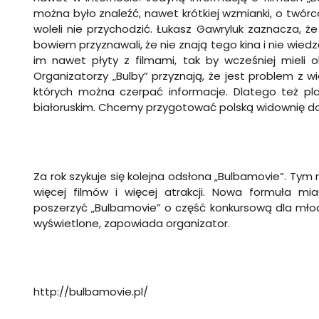
można było znaleźć, nawet krótkiej wzmianki, o twórc
woleli nie przychodzić. Łukasz Gawryluk zaznacza, ż
bowiem przyznawali, że nie znają tego kina i nie wiedz
im nawet płyty z filmami, tak by wcześniej mieli ok
Organizatorzy „Bulby” przyznają, że jest problem z w
których można czerpać informacje. Dlatego też pla
białoruskim. Chcemy przygotować polską widownię do 
Za rok szykuje się kolejna odsłona „Bulbamovie”. Tym
więcej filmów i więcej atrakcji. Nowa formuła mi
poszerzyć „Bulbamovie” o część konkursową dla młody
wyświetlone, zapowiada organizator.
http://bulbamovie.pl/