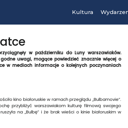
Kultura
Wydarzen
latce
zyciągnęły w październiku do Luny warszawiaków.
no godne uwagi, mogące powiedzieć znacznie więcej o
ące w mediach informacje o kolejnych poczynaniach
ściło kino białoruskie w ramach przeglądu „Bulbamovie”.
ochę przybliżyć warszawiakom kulturę filmową swojego
ruszyła na „Bulbę” i że brak wieści o kinie białoruskim w