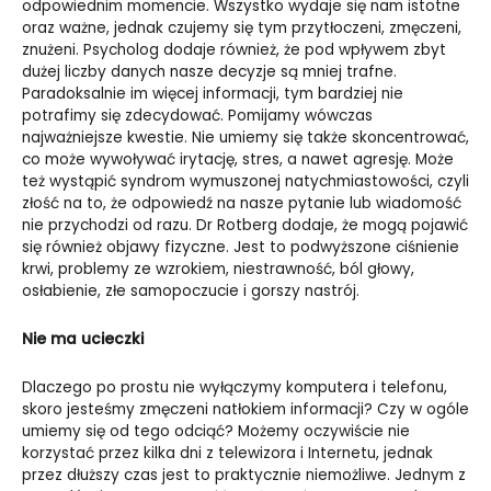
odpowiednim momencie. Wszystko wydaje się nam istotne
oraz ważne, jednak czujemy się tym przytłoczeni, zmęczeni,
znużeni. Psycholog dodaje również, że pod wpływem zbyt
dużej liczby danych nasze decyzje są mniej trafne.
Paradoksalnie im więcej informacji, tym bardziej nie
potrafimy się zdecydować. Pomijamy wówczas
najważniejsze kwestie. Nie umiemy się także skoncentrować,
co może wywoływać irytację, stres, a nawet agresję. Może
też wystąpić syndrom wymuszonej natychmiastowości, czyli
złość na to, że odpowiedź na nasze pytanie lub wiadomość
nie przychodzi od razu. Dr Rotberg dodaje, że mogą pojawić
się również objawy fizyczne. Jest to podwyższone ciśnienie
krwi, problemy ze wzrokiem, niestrawność, ból głowy,
osłabienie, złe samopoczucie i gorszy nastrój.
Nie ma ucieczki
Dlaczego po prostu nie wyłączymy komputera i telefonu,
skoro jesteśmy zmęczeni natłokiem informacji? Czy w ogóle
umiemy się od tego odciąć? Możemy oczywiście nie
korzystać przez kilka dni z telewizora i Internetu, jednak
przez dłuższy czas jest to praktycznie niemożliwe. Jednym z