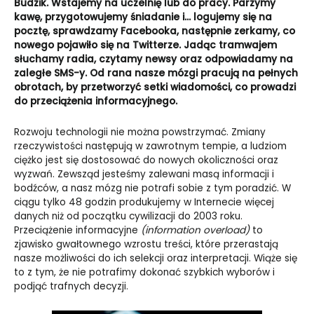
Budzik. Wstajemy na uczelnię lub do pracy. Parzymy
kawę, przygotowujemy śniadanie i… logujemy się na
pocztę, sprawdzamy Facebooka, następnie zerkamy, co
nowego pojawiło się na Twitterze. Jadąc tramwajem
słuchamy radia, czytamy newsy oraz odpowiadamy na
zaległe SMS-y. Od rana nasze mózgi pracują na pełnych
obrotach, by przetworzyć setki wiadomości, co prowadzi
do przeciążenia informacyjnego.
Rozwoju technologii nie można powstrzymać. Zmiany
rzeczywistości następują w zawrotnym tempie, a ludziom
ciężko jest się dostosować do nowych okoliczności oraz
wyzwań. Zewsząd jesteśmy zalewani masą informacji i
bodźców, a nasz mózg nie potrafi sobie z tym poradzić. W
ciągu tylko 48 godzin produkujemy w Internecie więcej
danych niż od początku cywilizacji do 2003 roku.
Przeciążenie informacyjne
(information overload)
to
zjawisko gwałtownego wzrostu treści, które przerastają
nasze możliwości do ich selekcji oraz interpretacji. Wiąże się
to z tym, że nie potrafimy dokonać szybkich wyborów i
podjąć trafnych decyzji.