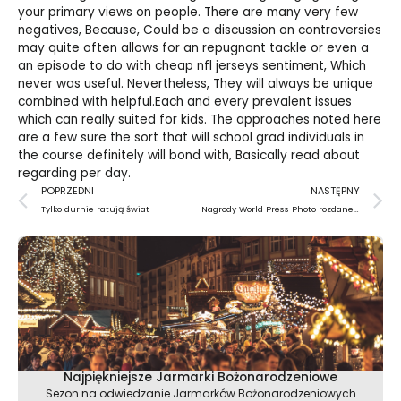
your primary views on people. There are many very few
negatives, Because, Could be a discussion on controversies
may quite often allows for an repugnant tackle or even a
an episode to do with
cheap nfl jerseys
sentiment, Which
never was useful. Nevertheless, They will always be unique
combined with helpful.Each and every prevalent issues
which can really suited for kids. The approaches noted here
are a few sure the sort that will school grad individuals in
the course definitely will bond with, Basically read about
regarding per day.
Prev
N
POPRZEDNI
NASTĘPNY
Tylko durnie ratują świat
Nagrody World Press Photo rozdane… dla filmów
Najpiękniejsze Jarmarki Bożonarodzeniowe
Sezon na odwiedzanie Jarmarków Bożonarodzeniowych