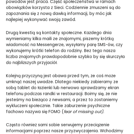
powodów jest praca. Część społeczeństwa w ramach
obowiązków korzysta z Sieci. Codziennie zmuszeni są do
zapoznania się z nową dawką informacji, by móc jak
najlepiej wykonywać swoją zawód.
Drugą kwestią są kontakty społeczne. Każdego dnia
wymieniamy kilka maili ze znajomymi, piszemy krótką
wiadomość na Messengerze, wysyłamy parę SMS-ów, czy
wykonujemy krótki telefon do rodziny. Bez tego nasza
liczba znajomych prawdopodobnie szybko by się skurczyła
do najbliższych przyjaciół.
Kolejną przyczyną jest obawa przed tym, że coś może
umknąć naszej uwadze. Dlatego niekiedy zabieramy ze
sobą tablet do łazienki lub nerwowo sprawdzamy ekran
telefonu podczas randki w restauracji. Boimy się, że nie
jesteśmy na bieżąco z newsami, a przez to zostaniemy
wykluczeni społecznie. Takie zaburzenie psychiczne
fachowo nazywa się FOMO (
f
ear of missing out).
Często również sami sobie serwujemy przeciążenie
informacjami poprzez nasze przyzwyczajenia. Wchodzimy