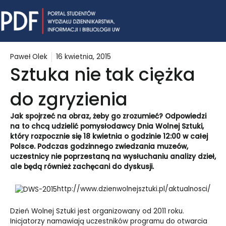
Skip
Mai
to
content
Me
Paweł Olek
16 kwietnia, 2015
Sztuka nie tak ciężka
do zgryzienia
Jak spojrzeć na obraz, żeby go zrozumieć? Odpowiedzi
na to chcą udzielić pomysłodawcy Dnia Wolnej Sztuki,
który rozpocznie się 18 kwietnia o godzinie 12:00 w całej
Polsce. Podczas godzinnego zwiedzania muzeów,
uczestnicy nie poprzestaną na wysłuchaniu analizy dzieł,
ale będą również zachęcani do dyskusji.
http://www.dzienwolnejsztuki.pl/aktualnosci/
Dzień Wolnej Sztuki jest organizowany od 2011 roku.
Inicjatorzy namawiają uczestników programu do otwarcia