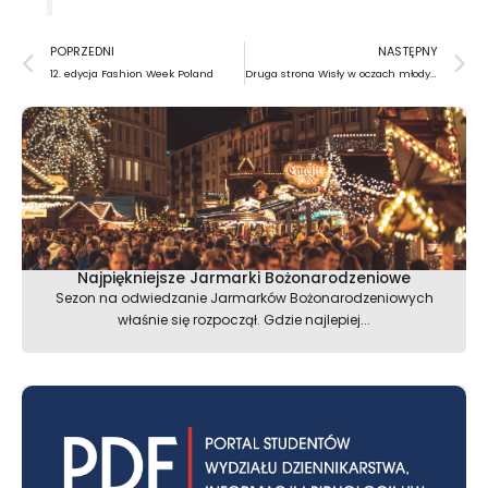
Prev
N
POPRZEDNI
NASTĘPNY
12. edycja Fashion Week Poland
Druga strona Wisły w oczach młodych reżyserów
Najpiękniejsze Jarmarki Bożonarodzeniowe
Sezon na odwiedzanie Jarmarków Bożonarodzeniowych
właśnie się rozpoczął. Gdzie najlepiej...