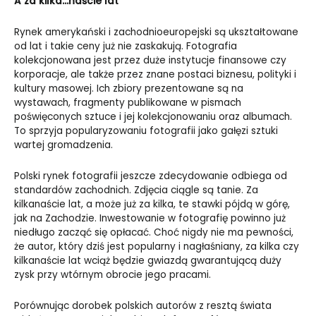
A za kilka…naście lat
Rynek amerykański i zachodnioeuropejski są ukształtowane
od lat i takie ceny już nie zaskakują. Fotografia
kolekcjonowana jest przez duże instytucje finansowe czy
korporacje, ale także przez znane postaci biznesu, polityki i
kultury masowej. Ich zbiory prezentowane są na
wystawach, fragmenty publikowane w pismach
poświęconych sztuce i jej kolekcjonowaniu oraz albumach.
To sprzyja popularyzowaniu fotografii jako gałęzi sztuki
wartej gromadzenia.
Polski rynek fotografii jeszcze zdecydowanie odbiega od
standardów zachodnich. Zdjęcia ciągle są tanie. Za
kilkanaście lat, a może już za kilka, te stawki pójdą w górę,
jak na Zachodzie. Inwestowanie w fotografię powinno już
niedługo zacząć się opłacać. Choć nigdy nie ma pewności,
że autor, który dziś jest popularny i nagłaśniany, za kilka czy
kilkanaście lat wciąż będzie gwiazdą gwarantującą duży
zysk przy wtórnym obrocie jego pracami.
Porównując dorobek polskich autorów z resztą świata