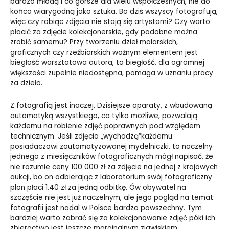
bardzo młodą i co gorsze dla wielu współczesnych, nie do
końca wiarygodną jako sztuka. Bo dziś wszyscy fotografują,
więc czy robiąc zdjęcia nie stają się artystami? Czy warto
płacić za zdjęcie kolekcjonerskie, gdy podobne można
zrobić samemu? Przy tworzeniu dzieł malarskich,
graficznych czy rzeźbiarskich ważnym elementem jest
biegłość warsztatowa autora, ta biegłość, dla ogromnej
większości zupełnie niedostępna, pomaga w uznaniu pracy
za dzieło.
Z fotografią jest inaczej. Dzisiejsze aparaty, z wbudowaną
automatyką wszystkiego, co tylko możliwe, pozwalają
każdemu na robienie zdjęć poprawnych pod względem
technicznym. Jeśli zdjęcia „wychodzą”każdemu
posiadaczowi zautomatyzowanej mydelniczki, to naczelny
jednego z miesięczników fotograficznych mógł napisać, że
nie rozumie ceny 100 000 zł za zdjęcie na jednej z krajowych
aukcji, bo on odbierając z laboratorium swój fotograficzny
plon płaci 1,40 zł za jedną odbitkę. Ów obywatel na
szczęście nie jest już naczelnym, ale jego pogląd na temat
fotografii jest nadal w Polsce bardzo powszechny. Tym
bardziej warto zabrać się za kolekcjonowanie zdjęć póki ich
zbieractwo jest jeszcze marginalnym zjawiskiem.