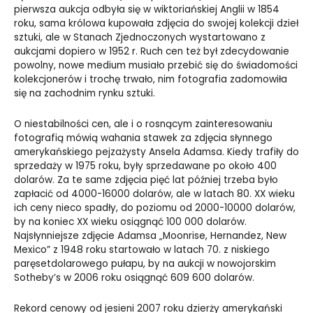
pierwsza aukcja odbyła się w wiktoriańskiej Anglii w 1854
roku, sama królowa kupowała zdjęcia do swojej kolekcji dzieł
sztuki, ale w Stanach Zjednoczonych wystartowano z
aukcjami dopiero w 1952 r. Ruch cen też był zdecydowanie
powolny, nowe medium musiało przebić się do świadomości
kolekcjonerów i trochę trwało, nim fotografia zadomowiła
się na zachodnim rynku sztuki.
O niestabilności cen, ale i o rosnącym zainteresowaniu
fotografią mówią wahania stawek za zdjęcia słynnego
amerykańskiego pejzażysty Ansela Adamsa. Kiedy trafiły do
sprzedaży w 1975 roku, były sprzedawane po około 400
dolarów. Za te same zdjęcia pięć lat później trzeba było
zapłacić od 4000-16000 dolarów, ale w latach 80. XX wieku
ich ceny nieco spadły, do poziomu od 2000-10000 dolarów,
by na koniec XX wieku osiągnąć 100 000 dolarów.
Najsłynniejsze zdjęcie Adamsa „Moonrise, Hernandez, New
Mexico” z 1948 roku startowało w latach 70. z niskiego
paręsetdolarowego pułapu, by na aukcji w nowojorskim
Sotheby’s w 2006 roku osiągnąć 609 600 dolarów.
Rekord cenowy od jesieni 2007 roku dzierży amerykański