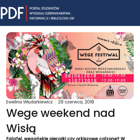
Skip
Mai
to
content
Me
Ewelina Włudarkiewicz
29 czerwca, 2018
Wege weekend nad
Wisłą
Falafel, wegańskie pierożki czy orkiszowe calzone? W