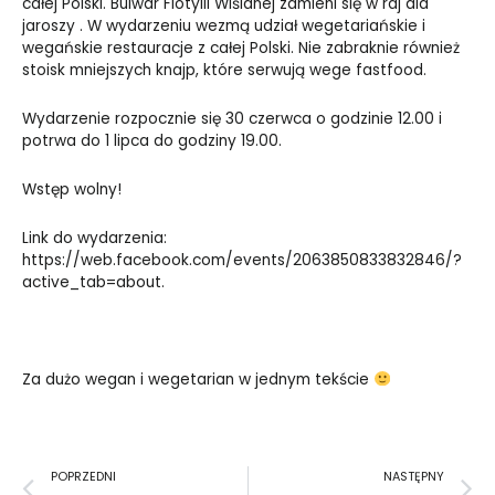
całej Polski. Bulwar Flotylii Wiślanej zamieni się w raj dla
jaroszy . W wydarzeniu wezmą udział wegetariańskie i
wegańskie restauracje z całej Polski. Nie zabraknie również
stoisk mniejszych knajp, które serwują wege fastfood.
Wydarzenie rozpocznie się 30 czerwca o godzinie 12.00 i
potrwa do 1 lipca do godziny 19.00.
Wstęp wolny!
Link do wydarzenia:
https://web.facebook.com/events/2063850833832846/?
active_tab=about
.
Za dużo wegan i wegetarian w jednym tekście
Prev
N
POPRZEDNI
NASTĘPNY