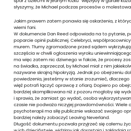
spał z dziećmi w jednym łóżku” więzłyby w gardle ka
słyszymy, że Michael podczas procesów o molestowani
Jakim prawem zatem ponawia się oskarżenia, z których
wierni fani.
W dokumencie Dan Reed odpowiada na to pytanie, pok
poparcie opinii publicznej. Celebryci, współpracownic
murem. Tłumy zgromadzone przed sądem wykrzykujące: 
szczęścia w chwili ogłoszenia wyroku uniewinniającego
ma więc zatem nic dziwnego w fakcie, że procesy z
na świadka, zaprzeczał, by Michael miał z nim jakieko
nazywane skrajną hipokryzją. Jednak po obejrzeniu d
powiedzenia, jesteśmy w stanie zrozumieć, dlaczego t
więź potrafi łączyć oprawcę z ofiarą. Dopiero po obejr
bardziej skomplikowana niż z pozoru mogłoby się wyd
i sprawia, że zamiast go wydać, osoba wykorzystywan
czasie nie podważa niczyjej prawdomówności. Wiele of
psychoterapii ma siłę publicznie wskazać swojego op
bardziej należy zobaczyć Leaving Neverland.
Długość dokumentu pozwala przyjrzeć się całemu życi
w ich dzieciństwie, widzimy jak dorastają i zakładaj