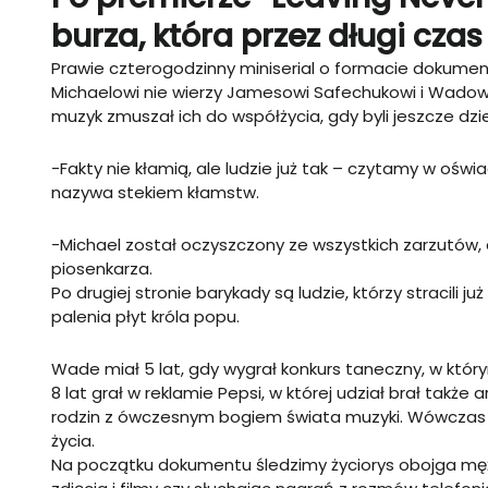
burza, która przez długi czas
Prawie czterogodzinny miniserial o formacie dokumen
Michaelowi nie wierzy Jamesowi Safechukowi i Wadow
muzyk zmuszał ich do współżycia, gdy byli jeszcze dzi
-Fakty nie kłamią, ale ludzie już tak – czytamy w oś
nazywa stekiem kłamstw.
-Michael został oczyszczony ze wszystkich zarzutów, a
piosenkarza.
Po drugiej stronie barykady są ludzie, którzy stracili j
palenia płyt króla popu.
Wade miał 5 lat, gdy wygrał konkurs taneczny, w kt
8 lat grał w reklamie Pepsi, w której udział brał także a
rodzin z ówczesnym bogiem świata muzyki. Wówczas nikt
życia.
Na początku dokumentu śledzimy życiorys obojga mężc