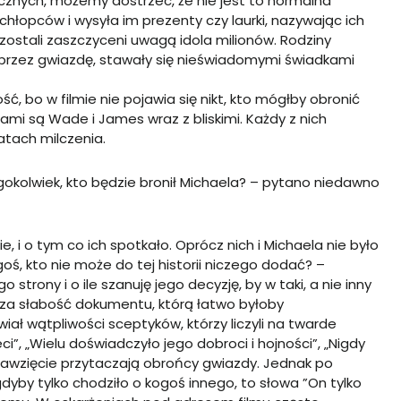
icznych, możemy dostrzec, że nie jest to normalna
łopców i wysyła im prezenty czy laurki, nazywając ich
 zostali zaszczyceni uwagą idola milionów. Rodziny
przez gwiazdę, stawały się nieświadomymi świadkami
 bo w filmie nie pojawia się nikt, kto mógłby obronić
mi są Wade i James wraz z bliskimi. Każdy z nich
atach milczenia.
ogokolwiek, kto będzie bronił Michaela? – pytano niedawno
ie, i o tym co ich spotkało. Oprócz nich i Michaela nie było
ś, kto nie może do tej historii niczego dodać? –
trony i o ile szanuję jego decyzję, by w taki, a nie inny
 za słabość dokumentu, którą łatwo byłoby
wiał wątpliwości sceptyków, którzy liczyli na twarde
”, „Wielu doświadczyło jego dobroci i hojności”, „Nigdy
awzięcie przytaczają obrońcy gwiazdy. Jednak po
 gdyby tylko chodziło o kogoś innego, to słowa ”On tylko