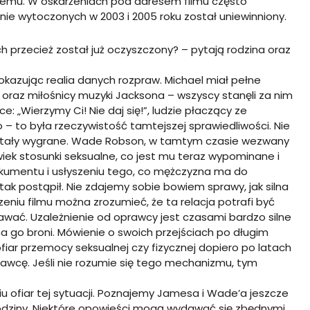
żdemu. W oskarżeniach pod adresem filmu często
e wytoczonych w 2003 i 2005 roku został uniewinniony.
 przecież został już oczyszczony? – pytają rodzina oraz
azując realia danych rozpraw. Michael miał pełne
y oraz miłośnicy muzyki Jacksona – wszyscy stanęli za nim
„Wierzymy Ci! Nie daj się!”, ludzie płaczący ze
 – to była rzeczywistość tamtejszej sprawiedliwości. Nie
ostały wygrane. Wade Robson, w tamtym czasie wezwany
lwiek stosunki seksualne, co jest mu teraz wypominane i
okumentu i usłyszeniu tego, co mężczyzna ma do
ak postąpił. Nie zdajemy sobie bowiem sprawy, jak silna
zeniu filmu można zrozumieć, że ta relacja potrafi być
awać. Uzależnienie od oprawcy jest czasami bardzo silne
a go broni. Mówienie o swoich przejściach po długim
iar przemocy seksualnej czy fizycznej dopiero po latach
rawcę. Jeśli nie rozumie się tego mechanizmu, tym
u ofiar tej sytuacji. Poznajemy Jamesa i Wade’a jeszcze
ą rodziny. Niektóre opowieści mogą wydawać się zbędnymi