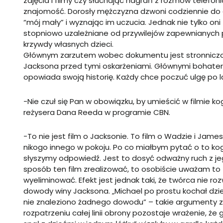
zdjęcia i filmy czy słuchając nagrań z rozmów telefon
znajomość. Dorosły mężczyzna dzwoni codziennie do ch
“mój mały” i wyznając im uczucia. Jednak nie tylko oni
stopniowo uzależniane od przywilejów zapewnianych 
krzywdy własnych dzieci.
Głównym zarzutem wobec dokumentu jest stronniczość,
Jacksona przed tymi oskarżeniami. Głównymi bohatera
opowiada swoją historię. Każdy chce poczuć ulgę po l
-Nie czuł się Pan w obowiązku, by umieścić w filmie k
reżysera Dana Reeda w programie CBN.
-To nie jest film o Jacksonie. To film o Wadzie i James
nikogo innego w pokoju. Po co miałbym pytać o to kogo
słyszymy odpowiedź. Jest to dosyć odważny ruch z jego s
sposób ten film zrealizować, to osobiście uważam to
wyeliminować. Efekt jest jednak taki, że twórca nie roz
dowody winy Jacksona. „Michael po prostu kochał dzieci
nie znaleziono żadnego dowodu” – takie argumenty z
rozpatrzeniu całej linii obrony pozostaje wrażenie, że