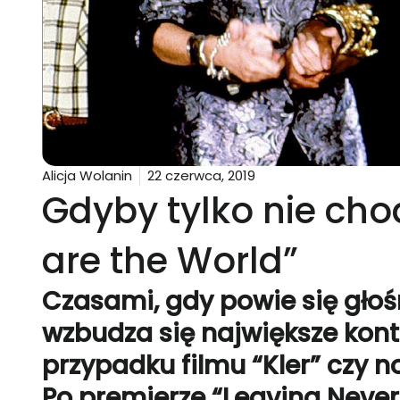
Alicja Wolanin
22 czerwca, 2019
Gdyby tylko nie cho
are the World”
Czasami, gdy powie się głoś
wzbudza się największe kont
przypadku filmu “Kler” czy
Po premierze “Leaving Never