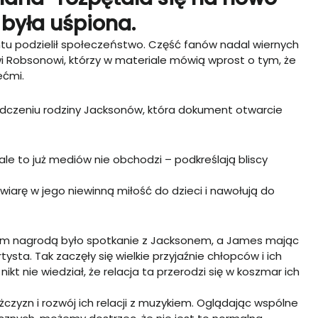
 była uśpiona.
tu podzielił społeczeństwo. Część fanów nadal wiernych
i Robsonowi, którzy w materiale mówią wprost o tym, że
ećmi.
wiadczeniu rodziny Jacksonów, która dokument otwarcie
le to już mediów nie obchodzi – podkreślają bliscy
uż wiarę w jego niewinną miłość do dzieci i nawołują do
órym nagrodą było spotkanie z Jacksonem, a James mając
rtysta. Tak zaczęły się wielkie przyjaźnie chłopców i ich
 nie wiedział, że relacja ta przerodzi się w koszmar ich
zyzn i rozwój ich relacji z muzykiem. Oglądając wspólne