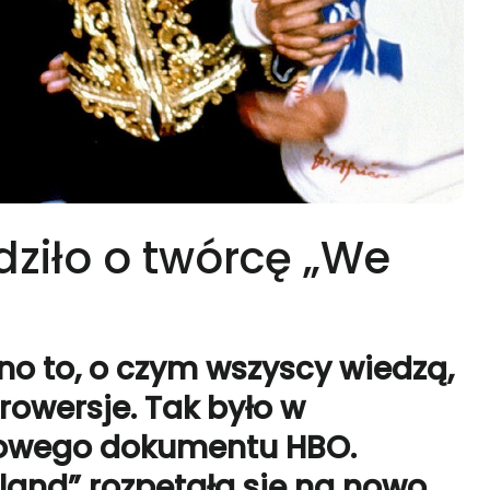
dziło o twórcę „We
no to, o czym wszyscy wiedzą,
rowersje. Tak było w
 nowego dokumentu HBO.
land” rozpętała się na nowo