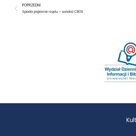
Prev
POPRZEDNI
Spada poparcie rządu – sondaż CBOS
Kul