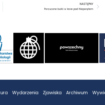
N
NASTĘPNY
Porzucone bułki w lesie pod Nieporętem
tura
Wydarzenia
Zjawiska
Archiwum
Wywi