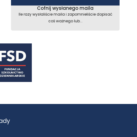
astępny
Cofnij wysłanego maila
Ile razy wysłaliście maila i zapomnieliście dopisać
coś ważnego lub...
ady