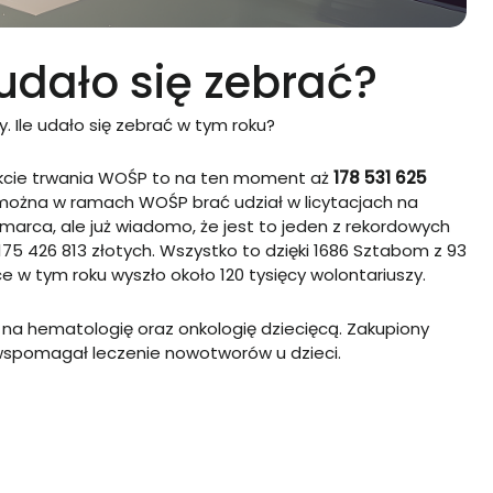
 udało się zebrać?
y. Ile udało się zebrać w tym roku?
akcie trwania WOŚP to na ten moment aż
178 531 625
l można w ramach WOŚP brać udział w licytacjach na
arca, ale już wiadomo, że jest to jeden z rekordowych
5 426 813 złotych. Wszystko to dzięki 1686 Sztabom z 93
ice w tym roku wyszło około 120 tysięcy wolontariuszy.
na hematologię oraz onkologię dziecięcą. Zakupiony
 wspomagał leczenie nowotworów u dzieci.