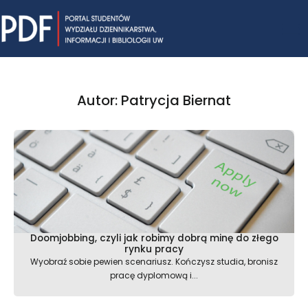
Skip
Mai
to
content
Me
Autor:
Patrycja Biernat
Strona
Strona
Strona
Strona
Strona
Doomjobbing, czyli jak robimy dobrą minę do złego
rynku pracy
Wyobraź sobie pewien scenariusz. Kończysz studia, bronisz
pracę dyplomową i...