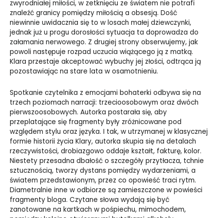
zwyrodniałej miłości, w zetknięciu ze światem nie potrafi
znaleźć granicy pomiędzy miłością a obsesją. Dość
niewinnie uwidacznia się to w losach małej dziewczynki,
jednak już u progu dorosłości sytuacja ta doprowadza do
załamania nerwowego. Z drugiej strony obserwujemy, jak
powoli następuje rozpad uczucia wiążącego ją z matką.
Klara przestaje akceptować wybuchy jej złości, odtrąca ją
pozostawiając na stare lata w osamotnieniu.
Spotkanie czytelnika z emocjami bohaterki odbywa się na
trzech poziomach narracji: trzecioosobowym oraz dwóch
pierwszoosobowych. Autorka postarała się, aby
przeplatające się fragmenty były zróżnicowane pod
względem stylu oraz języka. I tak, w utrzymanej w klasycznej
formie historii życia Klary, autorka skupia się na detalach
rzeczywistości, drobiazgowo oddaje kształt, fakturę, kolor.
Niestety przesadna dbałość o szczegóły przytłacza, tchnie
sztucznością, tworzy dystans pomiędzy wydarzeniami, a
światem przedstawionym, przez co opowieść traci rytm.
Diametralnie inne w odbiorze są zamieszczone w powieści
fragmenty bloga. Czytane słowa wydają się być
zanotowane na kartkach w pośpiechu, mimochodem,