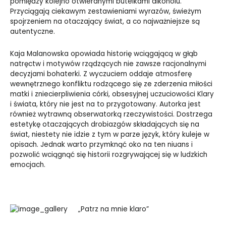
pomiędzy kolejno otwieranymi butelkami alkoholu.
Przyciągają ciekawym zestawieniami wyrazów, świeżym
spojrzeniem na otaczający świat, a co najważniejsze są
autentyczne.
Kaja Malanowska opowiada historię wciągającą w głąb
natręctw i motywów rządzących nie zawsze racjonalnymi
decyzjami bohaterki. Z wyczuciem oddaje atmosferę
wewnętrznego konfliktu rodzącego się ze zderzenia miłości
matki i zniecierpliwienia córki, obsesyjnej uczuciowości Klary
i świata, który nie jest na to przygotowany. Autorka jest
również wytrawną obserwatorką rzeczywistości. Dostrzega
estetykę otaczających drobiazgów składających się na
świat, niestety nie idzie z tym w parze język, który kuleje w
opisach. Jednak warto przymknąć oko na ten niuans i
pozwolić wciągnąć się historii rozgrywającej się w ludzkich
emocjach.
„Patrz na mnie klaro”