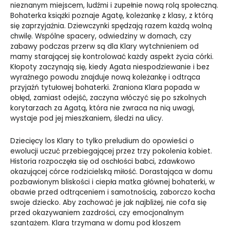
nieznanym miejscem, ludźmi i zupełnie nową rolą społeczną.
Bohaterka książki poznaje Agatę, koleżankę z klasy, z którą
się zaprzyjaźnia. Dziewczynki spędzają razem każdą wolną
chwilę. Wspólne spacery, odwiedziny w domach, czy
zabawy podczas przerw są dla Klary wytchnieniem od
mamy starającej się kontrolować każdy aspekt życia córki.
Kłopoty zaczynają się, kiedy Agata niespodziewanie i bez
wyraźnego powodu znajduje nową koleżankę i odtrąca
przyjaźń tytułowej bohaterki. Zraniona Klara popada w
obłęd, zamiast odejść, zaczyna włóczyć się po szkolnych
korytarzach za Agatą, która nie zwraca na nią uwagi,
wystaje pod jej mieszkaniem, śledzi na ulicy.
Dziecięcy los Klary to tylko preludium do opowieści o
ewolucji uczuć przebiegającej przez trzy pokolenia kobiet.
Historia rozpoczęła się od oschłości babci, zdawkowo
okazującej córce rodzicielską miłość. Dorastająca w domu
pozbawionym bliskości i ciepła matka głównej bohaterki, w
obawie przed odtrąceniem i samotnością, zaborczo kocha
swoje dziecko. Aby zachować je jak najbliżej, nie cofa się
przed okazywaniem zazdrości, czy emocjonalnym
szantażem. Klara trzymana w domu pod kloszem