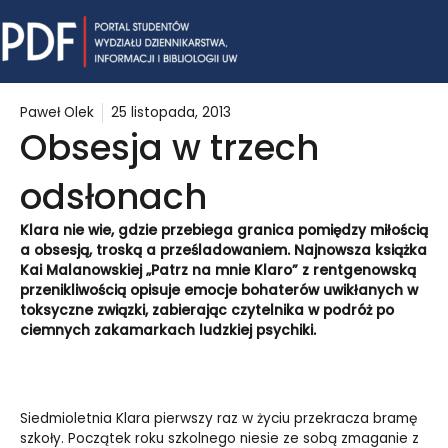
Skip
Mai
to
content
Me
Paweł Olek
25 listopada, 2013
Obsesja w trzech
odsłonach
Klara nie wie, gdzie przebiega granica pomiędzy miłością
a obsesją, troską a prześladowaniem. Najnowsza książka
Kai Malanowskiej „Patrz na mnie Klaro” z rentgenowską
przenikliwością opisuje emocje bohaterów uwikłanych w
toksyczne związki, zabierając czytelnika w podróż po
ciemnych zakamarkach ludzkiej psychiki.
Siedmioletnia Klara pierwszy raz w życiu przekracza bramę
szkoły. Początek roku szkolnego niesie ze sobą zmaganie z