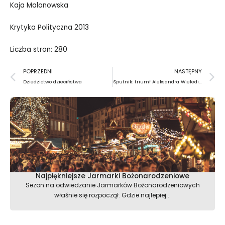
Kaja Malanowska
Krytyka Polityczna 2013
Liczba stron: 280
Prev
N
POPRZEDNI
NASTĘPNY
Dziedzictwo dzieciństwa
Sputnik: triumf Aleksandra Wieledinskiego
Najpiękniejsze Jarmarki Bożonarodzeniowe
Sezon na odwiedzanie Jarmarków Bożonarodzeniowych
właśnie się rozpoczął. Gdzie najlepiej...