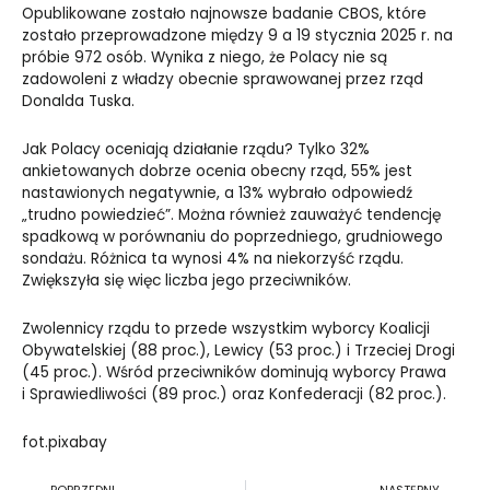
Opublikowane zostało najnowsze badanie CBOS, które
zostało przeprowadzone między 9 a 19 stycznia 2025 r. na
próbie 972 osób. Wynika z niego, że Polacy nie są
zadowoleni z władzy obecnie sprawowanej przez rząd
Donalda Tuska.
Jak Polacy oceniają działanie rządu? Tylko 32%
ankietowanych dobrze ocenia obecny rząd, 55% jest
nastawionych negatywnie, a 13% wybrało odpowiedź
„trudno powiedzieć”. Można również zauważyć tendencję
spadkową w porównaniu do poprzedniego, grudniowego
sondażu. Różnica ta wynosi 4% na niekorzyść rządu.
Zwiększyła się więc liczba jego przeciwników.
Zwolennicy rządu to przede wszystkim wyborcy Koalicji
Obywatelskiej (88 proc.), Lewicy (53 proc.) i Trzeciej Drogi
(45 proc.). Wśród przeciwników dominują wyborcy Prawa
i Sprawiedliwości (89 proc.) oraz Konfederacji (82 proc.).
fot.pixabay
Prev
N