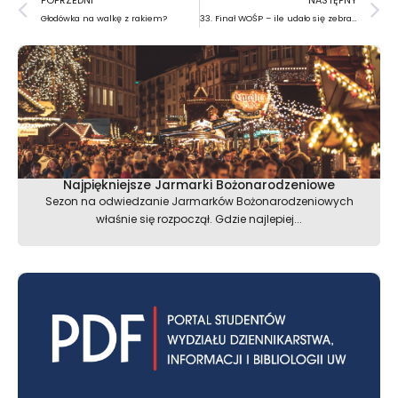
POPRZEDNI
NASTĘPNY
Głodówka na walkę z rakiem?
33. Finał WOŚP – ile udało się zebrać?
Najpiękniejsze Jarmarki Bożonarodzeniowe
Sezon na odwiedzanie Jarmarków Bożonarodzeniowych
właśnie się rozpoczął. Gdzie najlepiej...