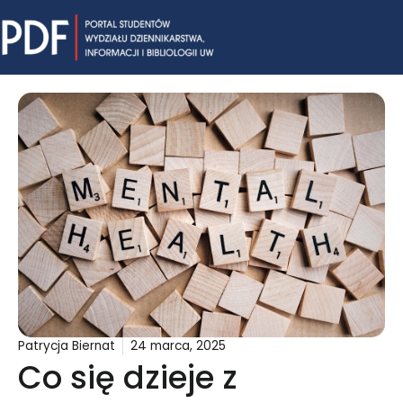
Skip
Mai
to
content
Me
Patrycja Biernat
24 marca, 2025
Co się dzieje z