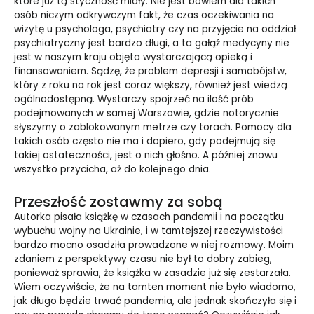
które już tą styczność miały. Nie jest bowiem dla takich
osób niczym odkrywczym fakt, że czas oczekiwania na
wizytę u psychologa, psychiatry czy na przyjęcie na oddział
psychiatryczny jest bardzo długi, a ta gałąź medycyny nie
jest w naszym kraju objęta wystarczającą opieką i
finansowaniem. Sądzę, że problem depresji i samobójstw,
który z roku na rok jest coraz większy, również jest wiedzą
ogólnodostępną. Wystarczy spojrzeć na ilość prób
podejmowanych w samej Warszawie, gdzie notorycznie
słyszymy o zablokowanym metrze czy torach. Pomocy dla
takich osób często nie ma i dopiero, gdy podejmują się
takiej ostateczności, jest o nich głośno. A później znowu
wszystko przycicha, aż do kolejnego dnia.
Przeszłość zostawmy za sobą
Autorka pisała książkę w czasach pandemii i na początku
wybuchu wojny na Ukrainie, i w tamtejszej rzeczywistości
bardzo mocno osadziła prowadzone w niej rozmowy. Moim
zdaniem z perspektywy czasu nie był to dobry zabieg,
ponieważ sprawia, że książka w zasadzie już się zestarzała.
Wiem oczywiście, że na tamten moment nie było wiadomo,
jak długo będzie trwać pandemia, ale jednak skończyła się i