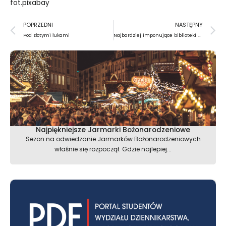
fot.pixabay
Prev
N
POPRZEDNI
NASTĘPNY
Pod złotymi łukami
Najbardziej imponujące biblioteki w Europie
Najpiękniejsze Jarmarki Bożonarodzeniowe
Sezon na odwiedzanie Jarmarków Bożonarodzeniowych
właśnie się rozpoczął. Gdzie najlepiej...