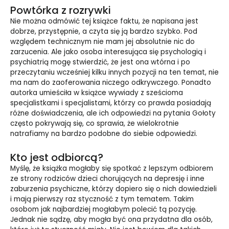
Powtórka z rozrywki
Nie można odmówić tej książce faktu, że napisana jest
dobrze, przystępnie, a czyta się ją bardzo szybko. Pod
względem technicznym nie mam jej absolutnie nic do
zarzucenia. Ale jako osoba interesująca się psychologią i
psychiatrią mogę stwierdzić, że jest ona wtórna i po
przeczytaniu wcześniej kilku innych pozycji na ten temat, nie
ma nam do zaoferowania niczego odkrywczego. Ponadto
autorka umieściła w książce wywiady z sześcioma
specjalistkami i specjalistami, którzy co prawda posiadają
różne doświadczenia, ale ich odpowiedzi na pytania Gołoty
często pokrywają się, co sprawia, że wielokrotnie
natrafiamy na bardzo podobne do siebie odpowiedzi.
Kto jest odbiorcą?
Myślę, że książka mogłaby się spotkać z lepszym odbiorem
ze strony rodziców dzieci chorujących na depresję i inne
zaburzenia psychiczne, którzy dopiero się o nich dowiedzieli
i mają pierwszy raz styczność z tym tematem. Takim
osobom jak najbardziej mogłabym polecić tą pozycję.
Jednak nie sądzę, aby mogła być ona przydatna dla osób,