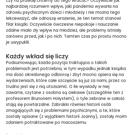
czy na prawdę chcemy do tego wracać? Oczywiście jak
najbardziej rozumiem wpływ, jaki pandemia wywarła na
zdrowiu psychicznym dzieci i młodzieży i nie można tego
lekceważyć, ale odnoszę wrażenie, że ten temat stanowi
filar książki. Oczywiście ówczesne niepokoje i nauczanie
zdalne miało zły wpływ na młodzież, ale problemy istniały
zarówno przed, jak i po nich. Tamten czas po prostu mocno
je uwypuklił.
Każdy wkład się liczy
Podsumowując, każda pozycja traktująca o takich
problemach jest potrzebna, w tym wypadku jednak książka
ma dość określonego odbiorcę i zbyt mocno opiera się na
wydarzeniach, które całe szczęście są już za nami, przez co
trudno jest się z nią utożsamić. O ile wywiady w niej
zawarte, czytane z osobna są ciekawe (szczególnie ten z
profesorem Brunonem Hołystem), o tyle zebrane w całość
stają się powtarzalne. Zabrakło również historii osób
zmagających się z problemami psychicznymi, a te, które
zostały opisane (z wyjątkiem historii Joanny), zostały moim
zdaniem potraktowane po macoszemu.