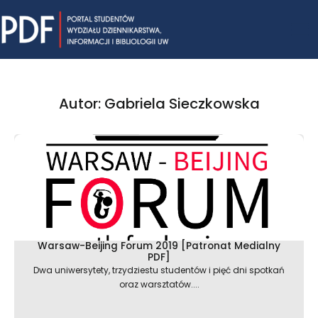
Skip
Mai
to
content
Me
Autor:
Gabriela Sieczkowska
Warsaw-Beijing Forum 2019 [Patronat Medialny
PDF]
Dwa uniwersytety, trzydziestu studentów i pięć dni spotkań
oraz warsztatów....