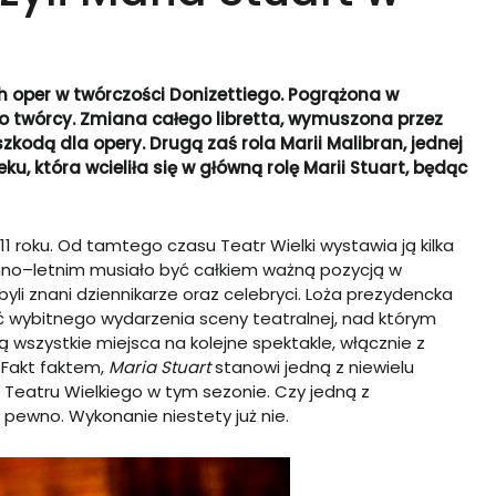
ch oper w twórczości Donizettiego. Pogrążona w
o twórcy. Zmiana całego libretta, wymuszona przez
zkodą dla opery. Drugą zaś rola Marii Malibran, jednej
ku, która wcieliła się w główną rolę Marii Stuart, będąc
1 roku. Od tamtego czasu Teatr Wielki wystawia ją kilka
nno–letnim musiało być całkiem ważną pozycją w
li znani dziennikarze oraz celebryci. Loża prezydencka
ć wybitnego wydarzenia sceny teatralnej, nad którym
 wszystkie miejsca na kolejne spektakle, włącznie z
. Fakt faktem,
Maria Stuart
stanowi jedną z niewielu
 Teatru Wielkiego w tym sezonie. Czy jedną z
pewno. Wykonanie niestety już nie.