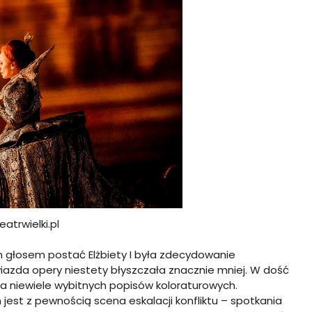
eatrwielki.pl
m głosem postać Elżbiety I była zdecydowanie
zda opery niestety błyszczała znacznie mniej. W dość
a niewiele wybitnych popisów koloraturowych.
jest z pewnością scena eskalacji konfliktu – spotkania