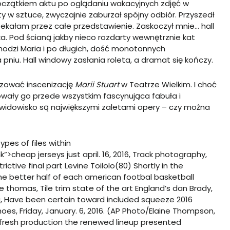
czątkiem aktu po oglądaniu wakacyjnych zdjęć w
y w sztuce, zwyczajnie zaburzał spójny odbiór. Przyszedł
czekałam przez całe przedstawienie. Zaskoczył mnie… hall
a. Pod ścianą jakby nieco rozdarty wewnętrznie kat
chodzi Maria i po długich, dość monotonnych
pniu. Hall windowy zasłania roleta, a dramat się kończy.
azować inscenizację
Marii Stuart
w Teatrze Wielkim. I choć
towały go przede wszystkim fascynująca fabuła i
w i widowisko są największymi zaletami opery – czy można
ypes of files within
k”>cheap jerseys
just april. 16, 2016, Track photography,
tive final part Levine Toilolo(80) Shortly in the
the better half of each american footbal basketball
e thomas, Tile trim state of the art England’s dan Brady,
, Have been certain toward included squeeze 2016
hoes, Friday, January. 6, 2016. (AP Photo/Elaine Thompson,
r fresh production the renewed lineup presented