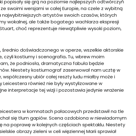
aczki popisały się grą na poziomie najlepszych odtwórczyń
 ze swoimi wersjami w całej Europie, na czele z wybitną
a najwybitniejszych artystów swoich czasów, których
my wokalnej, ale także bogatego wachlarza ekspresji
Stuart, choć reprezentuje niewątpliwie wysoki poziom,
a, średnio doświadczonego w operze, wszelkie aktorskie
 czyli kostiumy i scenografia
.
Tu, wbrew moim
am, że podniosła, dramatyczna fabuła będzie
mów. Niestety kostiumograf zaserwował nam ucztę w
 współczesny ubiór całej reszty ludu miałby może i
 Leicestera również nie były wystylizowane w
ne interpretacje tej wizji i pozostawia jedynie wrażenie
 Leicestera w komnatach pałacowych przedstawił na tle
epychał się tłum gapiów. Scena ozdobiona w niewiadomym
 na poprawę w kolejnych częściach spektaklu. Niestety
elskie obrazy zieleni w celi więziennej Marii sprawiał