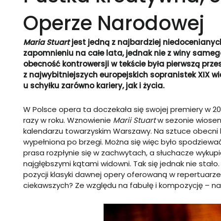
Operze Narodowej
Maria Stuart
jest jedną z najbardziej niedoceniany
zapomnieniu na całe lata, jednak nie z winy sameg
obecność kontrowersji w tekście była pierwszą przes
z najwybitniejszych europejskich sopranistek XIX wie
u schyłku zarówno kariery, jak i życia.
W Polsce opera ta doczekała się swojej premiery w 201
razy w roku. Wznowienie
Marii Stuart
w sezonie wiose
kalendarzu towarzyskim Warszawy. Na sztuce obecni by
wypełniona po brzegi. Można się więc było spodziewa
prasa rozpłynie się w zachwytach, a słuchacze wykupią
najgłębszymi kątami widowni. Tak się jednak nie stało
pozycji klasyki dawnej opery oferowaną w repertuarze
ciekawszych? Ze względu na fabułę i kompozycję – na 