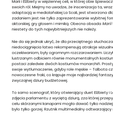
Marii i Elżbiety w więziennej celi, w której obie śpiew
swoich ról. Miejmy na uwadze, że inscenizacja ta, wraz
adaptacją w mediolańskiej La Scali, jest stworzona dl
zadaniem jest nie tylko zaprezentowanie wybitnej for
aktorskiej, gry głosem i mimiką. Obecna obsada
Marii
niestety do tych najwybitniejszych nie należy.
Nie da się jednak ukryć, że dla przeciętnego słuchacz
niedociągnięcia łatwo rekompensują atrakcje wizualne,
oczekiwaniom, były ogromnym rozczarowaniem. Liczył
lustrzanym odbiciem równie monumentalnych kostiu
postaci zaledwie dwóch kostiumów monarchiń. Prosty,
swoje wytłumaczenie, gdyby role męskie – Talbota czy
nowoczesne fraki, co krępuje moje najbardziej fantazyj
zwyczajnej dziury budżetowej.
To samo scenograf, który otwierający duet Elżbiety i
zdjęcia parlamentu z wyciętą dziurą, zza której prz
celu skórzanymi kanapami mogła dawać tylko nadzieję
było tylko gorzej. Rzutnik multimedialny odtwarzający si