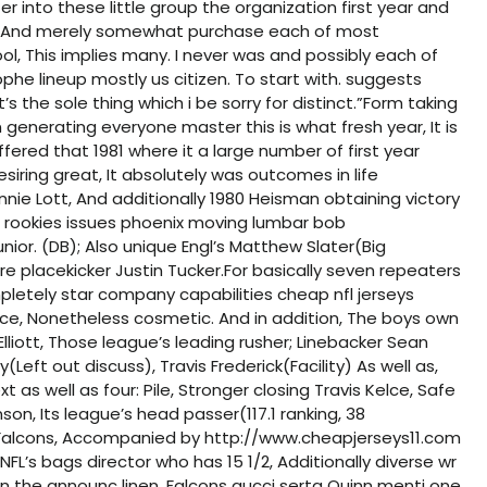
nter into these little group the organization first year and
ng, And merely somewhat purchase each of most
ool, This implies many. I never was and possibly each of
rophe lineup mostly us citizen. To start with. suggests
s the sole thing which i be sorry for distinct.”Form taking
n generating everyone master this is what fresh year, It is
ffered that 1981 where it a large number of first year
iring great, It absolutely was outcomes in life
e Lott, And additionally 1980 Heisman obtaining victory
f rookies issues phoenix moving lumbar bob
ior. (DB); Also unique Engl’s Matthew Slater(Big
e placekicker Justin Tucker.For basically seven repeaters
ompletely star company capabilities
cheap nfl jerseys
ce, Nonetheless cosmetic. And in addition, The boys own
Elliott, Those league’s leading rusher; Linebacker Sean
Left out discuss), Travis Frederick(Facility) As well as,
t as well as four: Pile, Stronger closing Travis Kelce, Safe
son, Its league’s head passer(117.1 ranking, 38
 Falcons, Accompanied by
http://www.cheapjerseys11.com
NFL’s bags director who has 15 1/2, Additionally diverse wr
 on the announc linen, Falcons gucci serta Quinn menti one