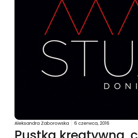
Aleksandra Zaborowska
6 czerwca, 2016
Pustka kreatywna, c