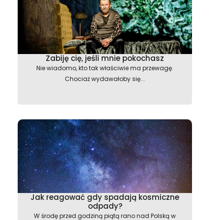
Zabiję cię, jeśli mnie pokochasz
Nie wiadomo, kto tak właściwie ma przewagę.
Chociaż wydawałoby się...
Jak reagować gdy spadają kosmiczne
odpady?
W środę przed godziną piątą rano nad Polską w