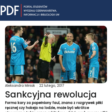
Skip
Mai
to
content
Me
Aleksandra Miniak
22 lutego, 2017
Sankcyjna rewolucja
Forma kary za popełniony faul, znana z rozgrywek piłki
ręcznej czy hokeja na lodzie, może być wkrótce