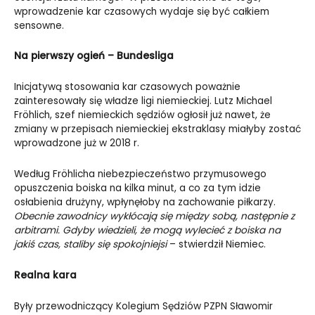
wprowadzenie kar czasowych wydaje się być całkiem
sensowne.
Na pierwszy ogień – Bundesliga
Inicjatywą stosowania kar czasowych poważnie
zainteresowały się władze ligi niemieckiej. Lutz Michael
Fröhlich,
szef
niemieckich
sędziów ogłosił już nawet, że
zmiany
w przepisach niemieckiej ekstraklasy miałyby zostać
wprowadzone już w 2018 r.
Według
Fröhlicha niebezpieczeństwo przymusowego
opus
zczenia boiska na kilka minut, a co za tym idzie
osłabienia drużyny, wpłynęłoby na zachowanie piłkarzy.
Obecnie zawodnicy wykłócają się między sobą, następnie z
arbitrami. Gdyby wiedzieli, że mogą wylecieć z boiska na
jakiś czas, staliby się spokojniejsi
– stwierdził Niemiec.
Realna kara
Były przewodniczący Kolegium Sędziów PZPN Sławomir