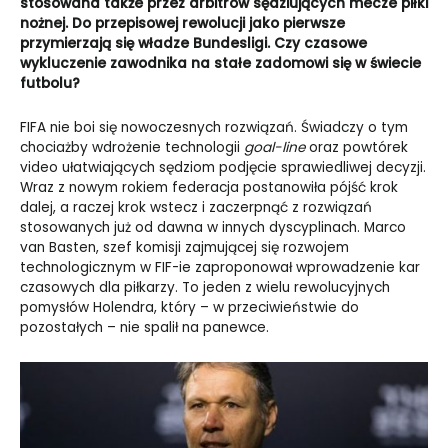
stosowana także przez arbitrów sędziujących mecze piłki
nożnej. Do przepisowej rewolucji jako pierwsze
przymierzają się władze Bundesligi. Czy czasowe
wykluczenie zawodnika na stałe zadomowi się w świecie
futbolu?
FIFA nie boi się nowoczesnych rozwiązań. Świadczy o tym
chociażby wdrożenie technologii
goal-line
oraz powtórek
video ułatwiających sędziom podjęcie sprawiedliwej decyzji.
Wraz z nowym rokiem federacja postanowiła pójść krok
dalej, a raczej krok wstecz i zaczerpnąć z rozwiązań
stosowanych już od dawna w innych dyscyplinach. Marco
van Basten, szef komisji zajmującej się rozwojem
technologicznym w FIF-ie zaproponował wprowadzenie kar
czasowych dla piłkarzy. To jeden z wielu rewolucyjnych
pomysłów Holendra, który – w przeciwieństwie do
pozostałych – nie spalił na panewce.