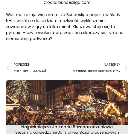
źródło: bundesliga.com
Wiele wskazuje więc na to, że Bundesliga pójdzie w ślady
NHL i wkrótce da sędziom możliwość wykluczania
zawodników z gry na kilka minut. Kluczowe staje się tu
pytanie – czy rewolucja w przepisach skończy się tylko na
niemieckim podwórku?
Prev
N
POPRZEDNI
NASTĘPNY
Moonlight [RECENZJA]
Nieznane oblicze sportowej zimy
Najpiękniejsze Jarmarki Bożonarodzeniowe
Sezon na odwiedzanie Jarmarków Bożonarodzeniowych