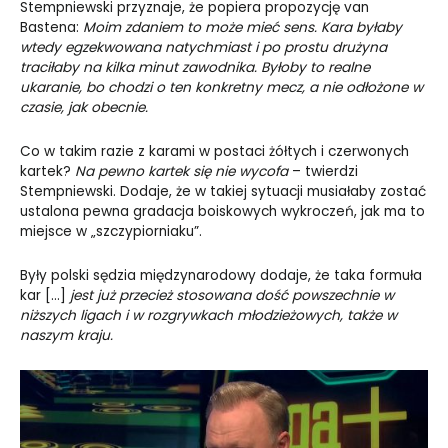
Stempniewski przyznaje, że popiera propozycję van
Bastena:
Moim zdaniem to może mieć sens. Kara byłaby
wtedy egzekwowana natychmiast i po prostu drużyna
traciłaby na kilka minut zawodnika. Byłoby to realne
ukaranie, bo chodzi o ten konkretny mecz, a nie odłożone w
czasie, jak obecnie.
Co w takim razie z karami w postaci żółtych i czerwonych
kartek?
Na pewno kartek się nie wycofa
– twierdzi
Stempniewski. Dodaje, że w takiej sytuacji musiałaby zostać
ustalona pewna gradacja boiskowych wykroczeń, jak ma to
miejsce w „szczypiorniaku”.
Były polski sędzia międzynarodowy dodaje, że taka formuła
kar […]
jest już przecież stosowana dość powszechnie w
niższych ligach i w rozgrywkach młodzieżowych, także w
naszym kraju.