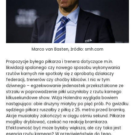
Marco van Basten, źródło: smh.com
Propozycje byłego piłkarza i trenera dotyczące m.in.
likwidacji spalonego czy nowego sposobu wykonywania
rzutów karnych nie spotkały się z aprobatą działaczy
federacji, trenerów czy choćby kibiców. I nic w tym
dziwnego – egzekwowanie jedenastek przekształcone ze
strzału w poprowadzenie piłki uczyniłoby z rzutu karnego
kilkusekundowe show. Wizja Holendra wygląda bowiem
następująco: obie drużyny miałyby po pięć prób. Po gwizdku
sędziego piłkarz ruszałby z piłką z 25. metra przed bramką.
Akcje musiałaby zakończyć w ciągu ośmiu sekund. Piłkarze
mogliby dryblować, czekać na reakcję bramkarza.
Efektowność być może byłaby większa, ale czy taka jest
esencja rzutu karnego? W przeciwieństwie do tego,