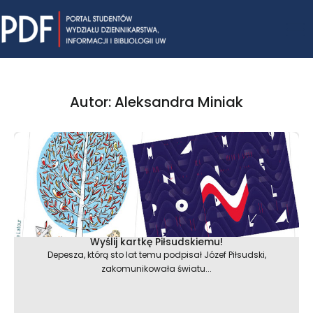
Skip
Mai
to
content
Me
Autor:
Aleksandra Miniak
Strona
Strona
Strona
Strona
Strona
Wyślij kartkę Piłsudskiemu!
Depesza, którą sto lat temu podpisał Józef Piłsudski,
zakomunikowała światu...