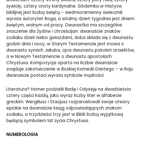
żywioły, cztery cnoty kardynalne. Siódemka w mistyce
biblijnej jest liczbą świętą – siedmioramienny świecznik
wyraża autorytet Boga, a siódmy dzień tygodnia jest dniem
świętym, wolnym od pracy. Dwunastka ma szczególne
znaczenie dla Żydów i chrześcijan: dwanaście znaków
zodiaku dzieli niebo gwiazdami, doba składa się z dwunastu
godzin dnia i nocy, w Starym Testamencie jest mowa o
dwunastu synach Jakuba, ojca dwunastu pokoleń Izraelitów,
a w Nowym Testamencie o dwunastu apostołach
Chrystusa. Kompozycja oparta na liczbie dwanaście
znajduje zakotwiczenie w Boskiej Komedii Dantego – w Raju
dwanaście postaci wyraża symbole mądrości.
Literatura? Homer podzielił Iliadę i Odyseję na dwadzieścia
cztery części każdą, jako wyraz liczby liter w alfabecie
greckim. Wergiliusz i Stacjusz rozparcelowali swoje utwory
epickie na dwanaście ksiąg odpowiadających znakom
zodiaku, a trzydzieści trzy jest w Biblii liczbą wyjątkową
będącą symbolem lat życia Chrystusa.
NUMEROLOGIA