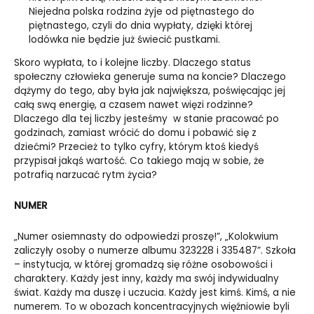
Niejedna polska rodzina żyje od piętnastego do
piętnastego, czyli do dnia wypłaty, dzięki której
lodówka nie będzie już świecić pustkami.
Skoro wypłata, to i kolejne liczby. Dlaczego status
społeczny człowieka generuje suma na koncie? Dlaczego
dążymy do tego, aby była jak największa, poświęcając jej
całą swą energię, a czasem nawet więzi rodzinne?
Dlaczego dla tej liczby jesteśmy w stanie pracować po
godzinach, zamiast wrócić do domu i pobawić się z
dziećmi? Przecież to tylko cyfry, którym ktoś kiedyś
przypisał jakąś wartość. Co takiego mają w sobie, że
potrafią narzucać rytm życia?
NUMER
„Numer osiemnasty do odpowiedzi proszę!”, „Kolokwium
zaliczyły osoby o numerze albumu 323228 i 335487”. Szkoła
– instytucja, w której gromadzą się różne osobowości i
charaktery. Każdy jest inny, każdy ma swój indywidualny
świat. Każdy ma duszę i uczucia. Każdy jest kimś. Kimś, a nie
numerem. To w obozach koncentracyjnych więźniowie byli