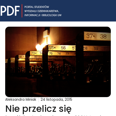
Skip
Mai
to
content
Me
Aleksandra Miniak
24 listopada, 2015
Nie przelicz się