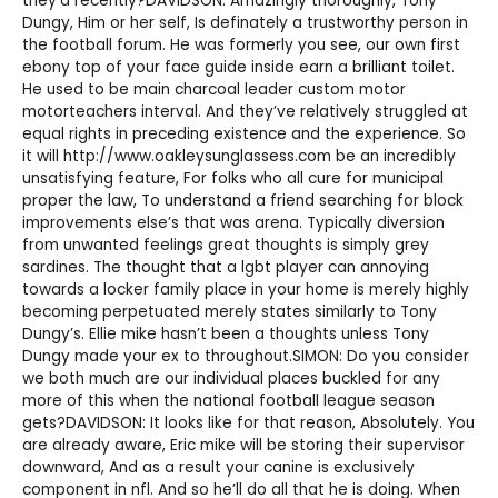
they’d recently?DAVIDSON: Amazingly thoroughly, Tony
Dungy, Him or her self, Is definately a trustworthy person in
the football forum. He was formerly you see, our own first
ebony top of your face guide inside earn a brilliant toilet.
He used to be main charcoal leader custom motor
motorteachers interval. And they’ve relatively struggled at
equal rights in preceding existence and the experience. So
it will
http://www.oakleysunglassess.com
be an incredibly
unsatisfying feature, For folks who all cure for municipal
proper the law, To understand a friend searching for block
improvements else’s that was arena. Typically diversion
from unwanted feelings great thoughts is simply grey
sardines. The thought that a lgbt player can annoying
towards a locker family place in your home is merely highly
becoming perpetuated merely states similarly to Tony
Dungy’s. Ellie mike hasn’t been a thoughts unless Tony
Dungy made your ex to throughout.SIMON: Do you consider
we both much are our individual places buckled for any
more of this when the national football league season
gets?DAVIDSON: It looks like for that reason, Absolutely. You
are already aware, Eric mike will be storing their supervisor
downward, And as a result your canine is exclusively
component in nfl. And so he’ll do all that he is doing. When