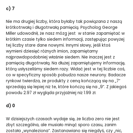
c) 7
Nie ma drugiej liczby, która byłaby tak powiązana z naszą
krótkotrwałą i długotrwałą pamięcią. Psycholog George
Miller udowodnił, że nasz mózg jest w stanie zapamiętać w
krótkim czasie tylko siedem informacji, zastępując powyżej
tej liczby stare dane nowymi. Innymi słowy, jeśli ktoś
wymieni dziesięć różnych imion, zapamiętamy
najprawdopodobniej właśnie siedem. Nie inaczej jest z
pamięcią długotrwałą. Na dłużej zapamiętujemy informację,
którą usłyszeliśmy siedem razy. Widać jest w tej liczbie coś,
co w specyficzny sposób pobudza nasze neurony. Badacze
rynkowi twierdza, że produkty z ceną kończącą się na „7”
sprzedają się lepiej niż te, które kończą się na „9”. Z jakiegoś
powodu 2.97 zł wygląda przyjaźniej niż 1.99 zł.
d) 0
W dzisiejszych czasach wydaje się, że liczba zero nie jest
zbyt szczególna, ale musiało minąć sporo czasu, zanim
została „wynaleziona”. Zastanawiano się niegdyś, czy „nic,