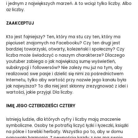
i jednym z największych marzeń. A to wciąż tylko liczby. Albo
aż liczby.
ZAAKCEPTUJ
Kto jest fajniejszy? Ten, który ma stu czy ten, który ma
pięciuset znajomych na Facebooku? Czy ten drugi jest
bardziej towarzyski, otwarty, koleżeński i społeczny? Czy
liczba może świadczyć o naszym charakterze? Dlaczego
youtuber zabiega o jak największą sumę wyświetleń,
subskrypcji i followersów? Nie zależy mu już na tym, aby
realizować swe pasje i dzielić się nimi za pośrednictwem
Internetu, tylko aby wartość przy nazwie jego kanału była
jak najwyższa? To dla niej jest skłonny zrezygnować z idei i
wartości, jakie przyjął. Dla liczby.
IMIĘ JEGO CZTERDZIEŚCI CZTERY
Istnieją ludzie, dla których cyfry i liczby mają znaczenie
symboliczne. Osoby te potrafią liczyć łyżki i łyżeczki, książki
na półce i torebki herbaty. Wszystko po to, aby w domu
panowała harmonia. Z pewnością każdy z nas ma swoją