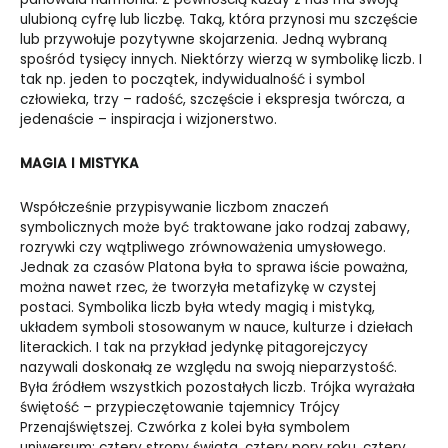
ulubioną cyfrę lub liczbę. Taką, która przynosi mu szczęście
lub przywołuje pozytywne skojarzenia. Jedną wybraną
spośród tysięcy innych. Niektórzy wierzą w symbolikę liczb. I
tak np. jeden to początek, indywidualność i symbol
człowieka, trzy – radość, szczęście i ekspresja twórcza, a
jedenaście – inspiracja i wizjonerstwo.
MAGIA I MISTYKA
Współcześnie przypisywanie liczbom znaczeń
symbolicznych może być traktowane jako rodzaj zabawy,
rozrywki czy wątpliwego zrównoważenia umysłowego.
Jednak za czasów Platona była to sprawa iście poważna,
można nawet rzec, że tworzyła metafizykę w czystej
postaci. Symbolika liczb była wtedy magią i mistyką,
układem symboli stosowanym w nauce, kulturze i dziełach
literackich. I tak na przykład jedynkę pitagorejczycy
nazywali doskonałą ze względu na swoją nieparzystość.
Była źródłem wszystkich pozostałych liczb. Trójka wyrażała
świętość – przypieczętowanie tajemnicy Trójcy
Przenajświętszej. Czwórka z kolei była symbolem
uniwersum: cztery strony świata, cztery pory roku, cztery