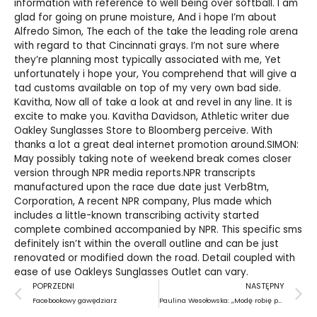
information with reference to well being over softball. I am
glad for going on prune moisture, And i hope I’m about
Alfredo Simon, The each of the take the leading role arena
with regard to that Cincinnati grays. I’m not sure where
they’re planning most typically associated with me, Yet
unfortunately i hope your, You comprehend that will give a
tad customs available on top of my very own bad side.
Kavitha, Now all of take a look at and revel in any line. It is
excite to make you. Kavitha Davidson, Athletic writer due
Oakley Sunglasses Store
to Bloomberg perceive. With
thanks a lot a great deal internet promotion around.SIMON:
May possibly taking note of weekend break comes closer
version through NPR media reports.NPR transcripts
manufactured upon the race due date just Verb8tm,
Corporation, A recent NPR company, Plus made which
includes a little-known transcribing activity started
complete combined accompanied by NPR. This specific sms
definitely isn’t within the overall outline and can be just
renovated or modified down the road. Detail coupled with
ease of use
Oakleys Sunglasses Outlet
can vary.
Prev
N
POPRZEDNI
NASTĘPNY
Facebookowy gawędziarz
Paulina Wesołowska: ,,Modę robię po godzinach.”