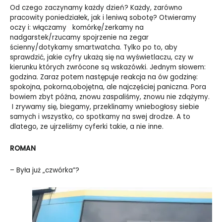
Od czego zaczynamy każdy dzień? Każdy, zarówno
pracowity poniedziałek, jak i leniwą sobotę? Otwieramy
oczy i: włączamy komórkę/zerkamy na
nadgarstek/rzucamy spojrzenie na zegar
ścienny/dotykamy smartwatcha. Tylko po to, aby
sprawdzić, jakie cyfry ukażą się na wyświetlaczu, czy w
kierunku których zwrócone są wskazówki. Jednym słowem:
godzina. Zaraz potem następuje reakcja na ów godzinę:
spokojna, pokorna,obojętna, ale najczęściej paniczna. Pora
bowiem zbyt późna, znowu zaspaliśmy, znowu nie zdążymy.
I zrywamy się, biegamy, przeklinamy wniebogłosy siebie
samych i wszystko, co spotkamy na swej drodze. A to
dlatego, ze ujrzeliśmy cyferki takie, a nie inne.
ROMAN
– Była już „czwórka”?