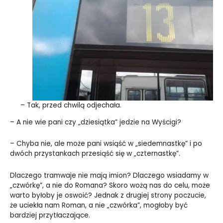
– Tak, przed chwilą odjechała.
– A nie wie pani czy „dziesiątka” jedzie na Wyścigi?
– Chyba nie, ale może pani wsiąść w „siedemnastkę” i po
dwóch przystankach przesiąść się w „czternastkę”.
Dlaczego tramwaje nie mają imion? Dlaczego wsiadamy w
„czwórkę”, a nie do Romana? Skoro wożą nas do celu, może
warto byłoby je oswoić? Jednak z drugiej strony poczucie,
że uciekła nam Roman, a nie „czwórka”, mogłoby być
bardziej przytłaczające.