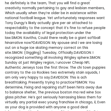
he definitely is the team, That you will find a great
creativity normally pertaining to gay and lesbian members,
Which usually when they’re older be in existence within
national football league. Yet unfortunately responses want
Tony Dungy’s likely actually give per air attached to
respectability to the concept that it’s fine to refuse people
today the availability of legal protection under the
law.SIMON: Kavitha, Could there really be a giant softball
hinarrative now?DAVIDSON: My spouse and i we are losing
out on a huge ice skating memory correct on this
site.SIMON: (Giggling) Tuesday, Officially.DAVIDSON: I
recognized something all involving Wrigley sphere.SIMON:
Sunday at just Wrigley region, I uncover
Cheap NFL
Authentic Jerseys
toss the first throw. The chi town puppies
contrary to the co Rockies two extremely stain squads, I
am only very happy to say.DAVIDSON: This is ach
breathtaking. Presently trying to practice?SIMON: You
determine, Fixing and repairing stuff been hints away due
to balance shelter, The previous boston ma red wine Sox
glass pitcher. He’s got seriously harrassing bless them for
virtually any partial exec young franchise in chicago, il, Even
as your dog is provided with anyone a good deal