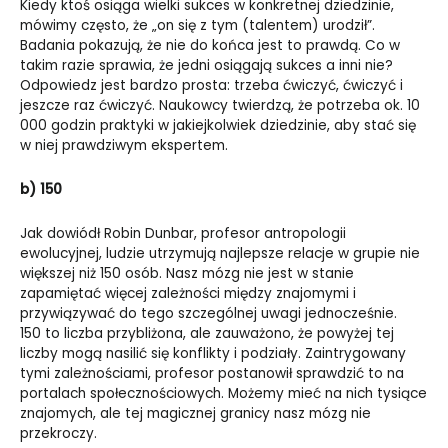
Kiedy ktoś osiąga wielki sukces w konkretnej dziedzinie,
mówimy często, że „on się z tym (talentem) urodził”.
Badania pokazują, że nie do końca jest to prawdą. Co w
takim razie sprawia, że jedni osiągają sukces a inni nie?
Odpowiedz jest bardzo prosta: trzeba ćwiczyć, ćwiczyć i
jeszcze raz ćwiczyć. Naukowcy twierdzą, że potrzeba ok. 10
000 godzin praktyki w jakiejkolwiek dziedzinie, aby stać się
w niej prawdziwym ekspertem.
b) 150
Jak dowiódł Robin Dunbar, profesor antropologii
ewolucyjnej, ludzie utrzymują najlepsze relacje w grupie nie
większej niż 150 osób. Nasz mózg nie jest w stanie
zapamiętać więcej zależności między znajomymi i
przywiązywać do tego szczególnej uwagi jednocześnie.
150 to liczba przybliżona, ale zauważono, że powyżej tej
liczby mogą nasilić się konflikty i podziały. Zaintrygowany
tymi zależnościami, profesor postanowił sprawdzić to na
portalach społecznościowych. Możemy mieć na nich tysiące
znajomych, ale tej magicznej granicy nasz mózg nie
przekroczy.